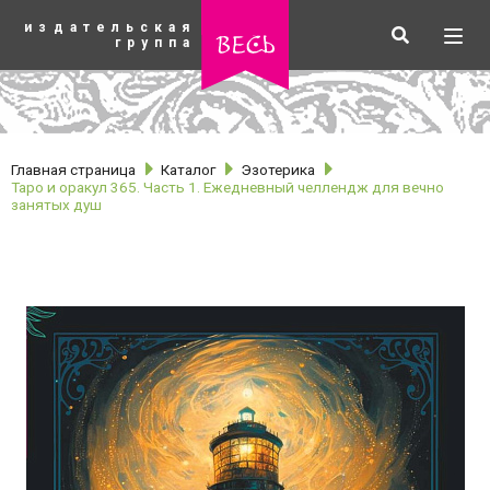
К
издательская
основному
Искать
Разв
весь
группа
содержанию
мен
Главная страница
Каталог
Эзотерика
Таро и оракул 365. Часть 1. Ежедневный челлендж для вечно
занятых душ
рубрики