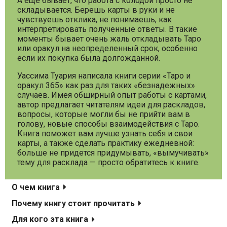
А еще бывает, что работа с колодой просто не
складывается. Берешь карты в руки и не
чувствуешь отклика, не понимаешь, как
интерпретировать полученные ответы. В такие
моменты бывает очень жаль откладывать Таро
или оракул на неопределенный срок, особенно
если их покупка была долгожданной.
Уассима Туария написала книги серии «Таро и
оракул 365» как раз для таких «безнадежных»
случаев. Имея обширный опыт работы с картами,
автор предлагает читателям идеи для раскладов,
вопросы, которые могли бы не прийти вам в
голову, новые способы взаимодействия с Таро.
Книга поможет вам лучше узнать себя и свои
карты, а также сделать практику ежедневной:
больше не придется придумывать, «вымучивать»
тему для расклада — просто обратитесь к книге.
О чем книга
Почему книгу стоит прочитать
Для кого эта книга