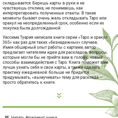
складывается. Берешь карты в руки и не
чувствуешь отклика, не понимаешь, как
интерпретировать полученные ответы. В такие
моменты бывает очень жаль откладывать Таро или
оракул на неопределенный срок, особенно если их
покупка была долгожданной.
Уассима Туария написала книги серии «Таро и оракул
365» как раз для таких «безнадежных» случаев.
Имея обширный опыт работы с картами, автор
предлагает читателям идеи для раскладов, вопросы,
которые могли бы не прийти вам в голову, новые
способы взаимодействия с Таро. Книга поможет вам
лучше узнать себя и свои карты, а также сделать
практику ежедневной: больше не придется
придумывать, «вымучивать» тему для расклада —
просто обратитесь к книге.
Читать фрагмент книги