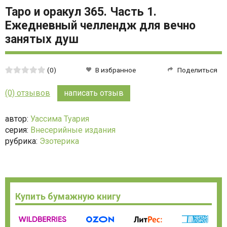
Таро и оракул 365. Часть 1.
Ежедневный челлендж для вечно
занятых душ
Средняя
(0)
В избранное
Поделиться
оценка:
0
(0) отзывов
написать отзыв
из
5
автор:
Уассима Туария
серия:
Внесерийные издания
рубрика:
Эзотерика
Купить бумажную книгу