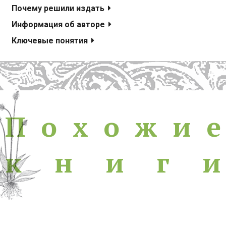
Почему решили издать
Информация об авторе
Ключевые понятия
Похожие книги
П
о
х
о
ж
и
е
к
н
и
г
и