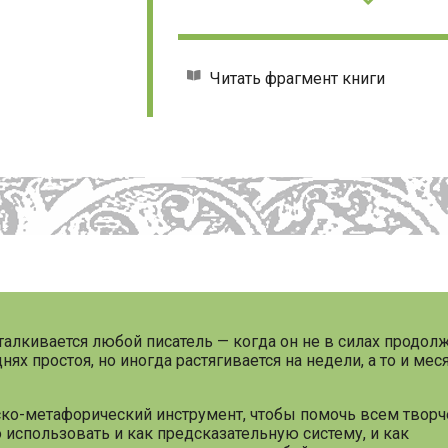
Читать фрагмент книги
сталкивается любой писатель — когда он не в силах продолж
ях простоя, но иногда растягивается на недели, а то и ме
еско-метафорический инструмент, чтобы помочь всем тво
 использовать и как предсказательную систему, и как