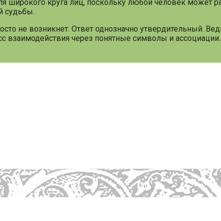
ля широкого круга лиц, поскольку любой человек может р
й судьбы.
осто не возникнет. Ответ однозначно утвердительный. Вед
есс взаимодействия через понятные символы и ассоциации.