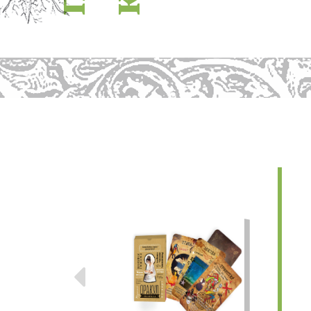
п
к
Предыдущие