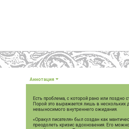
Аннотация
Есть проблема, с которой рано или поздно 
Порой это выражается лишь в нескольких дн
невыносимого внутреннего ожидания.
«Оракул писателя» был создан как мантич
преодолеть кризис вдохновения. Его можно