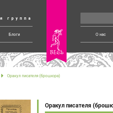
я группа
есь
Блоги
О нас
Оракул писателя (брошюра)
Оракул писателя (брош