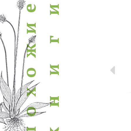
похожие книги
е
и
и
г
ж
Пр
и
о
х
н
о