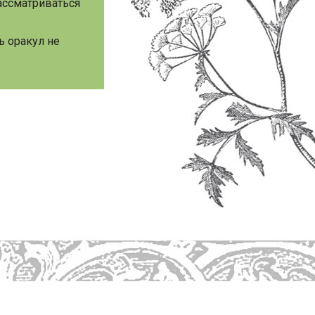
ассматриваться
ь оракул не