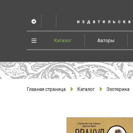
К
основному
содержанию
издательска
Telegram
ВК
в
Vesbook
Развернуть
Каталог
Авторы
меню
Главная страница
Каталог
Эзотерика