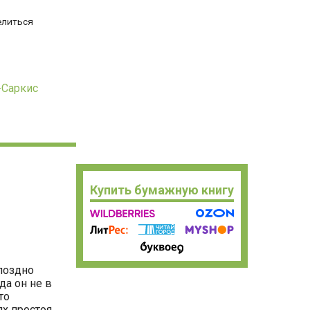
елиться
-Саркис
Купить бумажную книгу
 поздно
да он не в
то
х простоя,