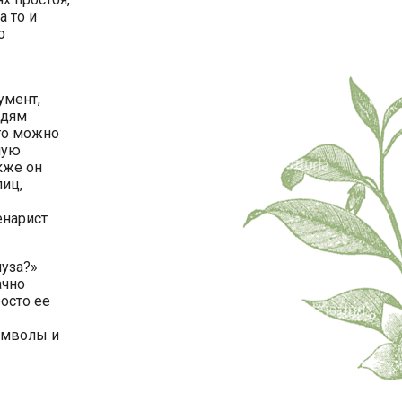
а то и
о
умент,
юдям
го можно
ную
кже он
лиц,
енарист
муза?»
ачно
осто ее
имволы и