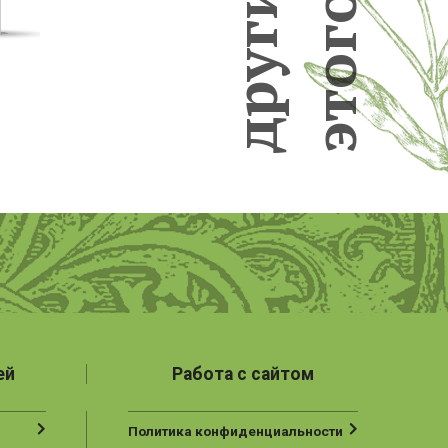
о
г
г
у
о
р
т
д
э
ей
Работа с сайтом
Политика конфиденциальности