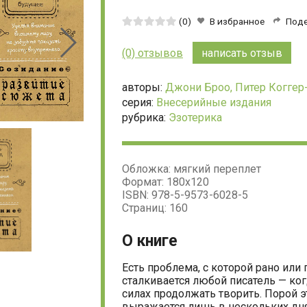
Средняя
(0)
В избранное
Под
оценка:
0
(0) отзывов
написать отзыв
из
5
авторы:
Джони Броо,
Питер Коггер
серия:
Внесерийные издания
рубрика:
Эзотерика
Обложка: мягкий переплет
Формат: 180х120
ISBN: 978-5-9573-6028-5
Страниц: 160
О книге
Есть проблема, с которой рано или
сталкивается любой писатель — ког
силах продолжать творить. Порой э
выражается лишь в нескольких дня