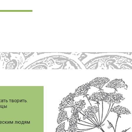
ать творить.
сяцы
рческим людям