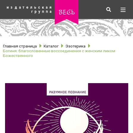
К
издательская
основному
Искать
Разв
весь
группа
содержанию
мен
Главная страница
Каталог
Эзотерика
Богиня: благословенные воссоединения с женским ликом
Божественного
рубрики