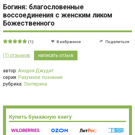
Богиня: благословенные
воссоединения с женским ликом
Божественного
Средняя
(1)
В избранное
Поделиться
оценка:
5
(1) отзывов
написать отзыв
из
5
автор:
Анодея Джудит
серия:
Разумное познание
рубрика:
Эзотерика
Купить бумажную книгу