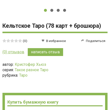
Кельтское Таро (78 карт + брошюра)
Средняя
(0)
В избранное
Поделиться
оценка:
0
(0) отзывов
написать отзыв
из
5
автор:
Кристофер Хьюз
серия:
Такое разное Таро
рубрика:
Таро
Купить бумажную книгу