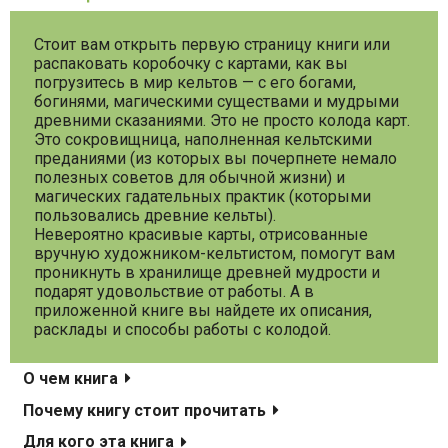
Стоит вам открыть первую страницу книги или
распаковать коробочку с картами, как вы
погрузитесь в мир кельтов — с его богами,
богинями, магическими существами и мудрыми
древними сказаниями. Это не просто колода карт.
Это сокровищница, наполненная кельтскими
преданиями (из которых вы почерпнете немало
полезных советов для обычной жизни) и
магических гадательных практик (которыми
пользовались древние кельты).
Невероятно красивые карты, отрисованные
вручную художником-кельтистом, помогут вам
проникнуть в хранилище древней мудрости и
подарят удовольствие от работы. А в
приложенной книге вы найдете их описания,
расклады и способы работы с колодой.
О чем книга
Почему книгу стоит прочитать
Для кого эта книга