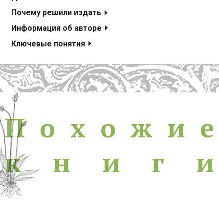
Почему решили издать
Информация об авторе
Ключевые понятия
Похожие книги
П
о
х
о
ж
и
е
к
н
и
г
и