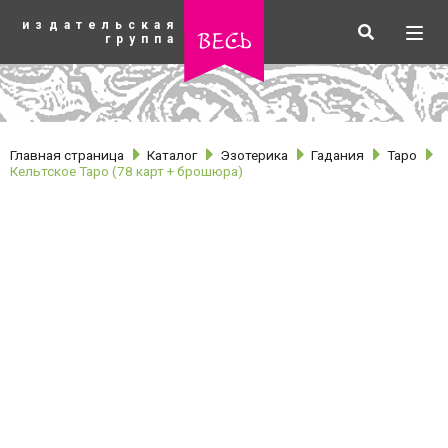
К
издательская
основному
Искать
Разв
весь
группа
содержанию
мен
Главная страница
Каталог
Эзотерика
Гадания
Таро
Кельтское Таро (78 карт + брошюра)
рубрики