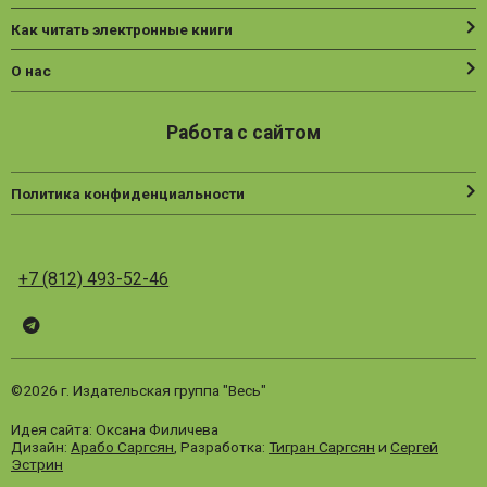
Как читать электронные книги
О нас
Работа с сайтом
Политика конфиденциальности
+7 (812) 493-52-46
Telegram
ВК
Vesbook
©2026 г. Издательская группа "Весь"
Идея сайта: Оксана Филичева
Дизайн:
Арабо Саргсян
, Разработка:
Тигран Саргсян
и
Сергей
Эстрин