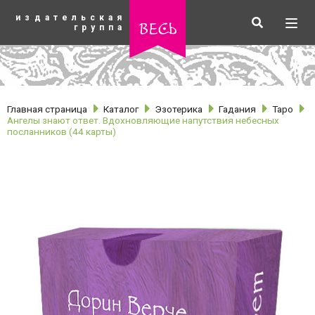
К
издательская
основному
Искать
Разв
весь
группа
содержанию
мен
Главная страница
Каталог
Эзотерика
Гадания
Таро
Ангелы знают ответ. Вдохновляющие напутствия небесных
посланников (44 карты)
рубрики