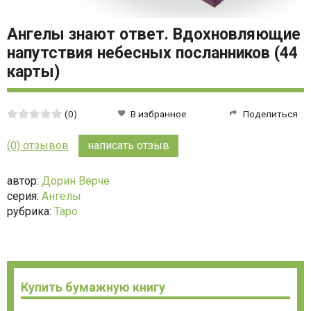
Ангелы знают ответ. Вдохновляющие
напутствия небесных посланников (44
карты)
Средняя
(0)
В избранное
Поделиться
оценка:
0
(0) отзывов
написать отзыв
из
5
автор:
Дорин Верче
серия:
Ангелы
рубрика:
Таро
Купить бумажную книгу