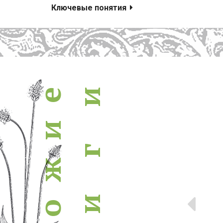
похожие книги
Ключевые понятия
и
е
и
г
ж
Пр
и
о