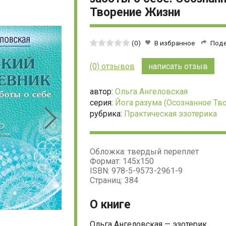
Творение Жизни
Средняя
(0)
В избранное
Под
оценка:
0
(0) отзывов
написать отзыв
из
5
автор:
Ольга Ангеловская
серия:
Йога разума (Осознанное Тв
рубрика:
Практическая эзотерика
Обложка: твердый переплет
Формат: 145х150
ISBN: 978-5-9573-2961-9
Страниц: 384
О книге
Ольга Ангеловская — эзотерик,