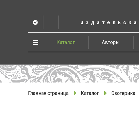
К
основному
содержанию
издательска
Telegram
ВК
в
Vesbook
Развернуть
Каталог
Авторы
меню
Главная страница
Каталог
Эзотерика