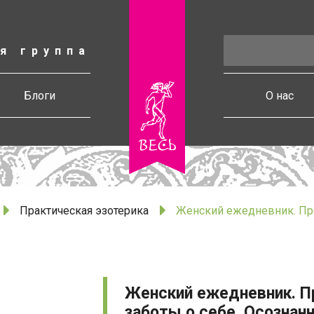
я группа
есь
Блоги
О нас
Практическая эзотерика
Женский ежедневник. Про
Женский ежедневник. 
заботы о себе. Осознан