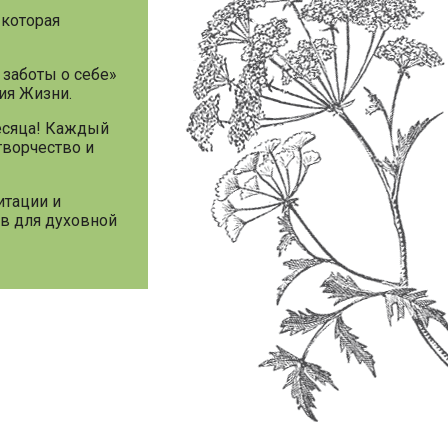
 которая
заботы о себе»
ия Жизни.
месяца! Каждый
творчество и
итации и
ов для духовной