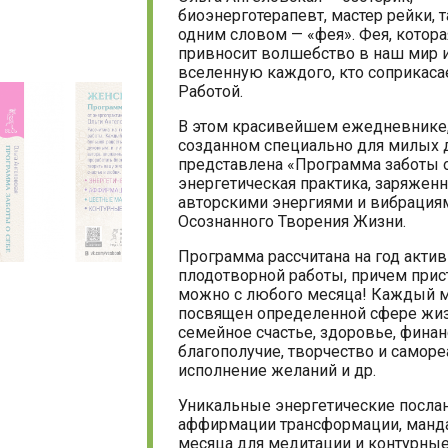
биоэнерготерапевт, мастер рейки, т
одним словом — «фея». Фея, котора
привносит волшебство в наш мир 
вселенную каждого, кто соприкасае
Работой.
В этом красивейшем ежедневнике
созданном специально для милых 
представлена «Программа заботы о
энергетическая практика, заряженн
авторскими энергиями и вибрация
Осознанного Творения Жизни.
Программа рассчитана на год актив
плодотворной работы, причем прис
можно с любого месяца! Каждый 
посвящен определенной сфере жиз
семейное счастье, здоровье, фина
благополучие, творчество и саморе
исполнение желаний и др.
Уникальные энергетические послан
аффирмации трансформации, манд
месяца для медитации и контурны