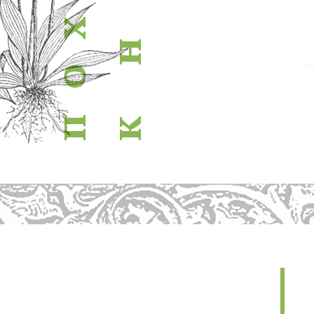
х
н
о
п
к