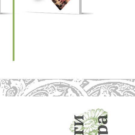
и
а
р
г