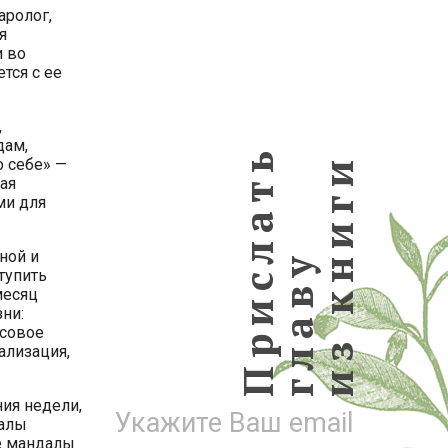
аролог,
я
и во
тся с ее
,
дам,
Прислать
из книги
 себе» —
ая
ми для
ной и
главу
тупить
месяц
ни:
нсовое
ализация,
ия недели,
Укажите Ваш email
алы
е мандалы