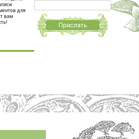
аписи
ументов для
т вам
ть!
Прислать