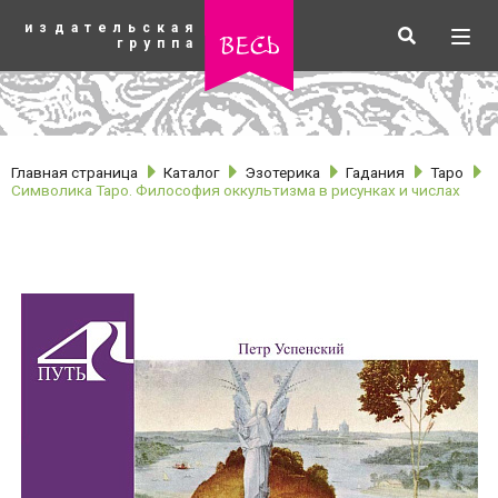
К
издательская
основному
Искать
Разв
весь
группа
содержанию
мен
Главная страница
Каталог
Эзотерика
Гадания
Таро
Символика Таро. Философия оккультизма в рисунках и числах
рубрики