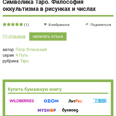
Символика Таро. Философия
оккультизма в рисунках и числах
Средняя
(1)
В избранное
Поделиться
оценка:
5
(1) отзывов
написать отзыв
из
5
автор:
Петр Успенский
серия:
4 Путь
рубрика:
Таро
Купить бумажную книгу