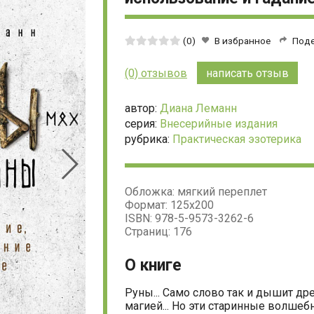
Средняя
(0)
В избранное
Под
оценка:
0
(0) отзывов
написать отзыв
из
5
автор:
Диана Леманн
серия:
Внесерийные издания
рубрика:
Практическая эзотерика
Обложка: мягкий переплет
Формат: 125х200
ISBN: 978-5-9573-3262-6
Страниц: 176
О книге
Руны... Само слово так и дышит др
магией... Но эти старинные волше