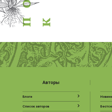
о
п
к
Авторы
Блоги
Новин
Список авторов
Бестс