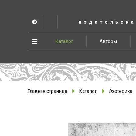
К
основному
содержанию
издательска
Telegram
ВК
в
Vesbook
Развернуть
Каталог
Авторы
меню
Главная страница
Каталог
Эзотерика