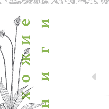
похожие книги
и
е
и
г
ж
Пр
и
о
х
н