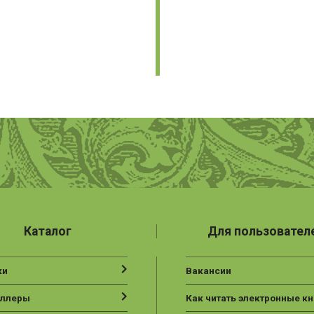
Каталог
Для пользовател
ки
Вакансии
еллеры
Как читать электронные кн