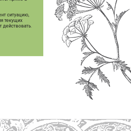
ент ситуацию,
ия текущих
т действовать.