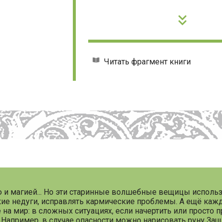
Читать фрагмент книги
ю и магией... Но эти старинные волшебные вещицы использ
ие недуги, исправлять кармические проблемы. А ещё кажд
на мир: в сложных ситуациях, если начертить или просто 
 Например, в случае опасности можно нарисовать руну За