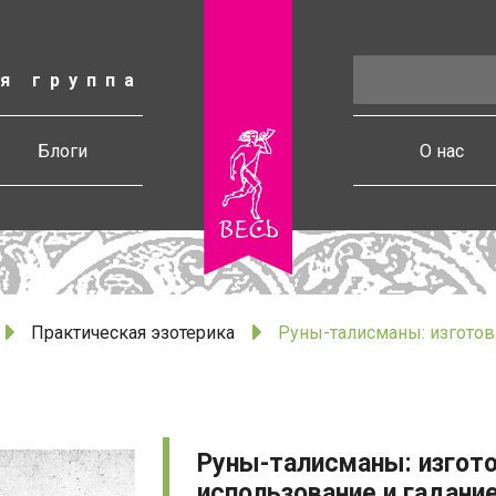
я группа
есь
Блоги
О нас
Практическая эзотерика
Руны-талисманы: изготов
Руны-талисманы: изгото
использование и гадани