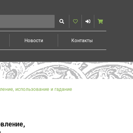
Искать
Избранное
Войти
Корзина
Новости
Контакты
ление, использование и гадание
вление,
е