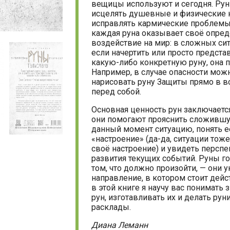
вещицы используют и сегодня. Рун
исцелять душевные и физические 
исправлять кармические проблемы
каждая руна оказывает своё опре
воздействие на мир: в сложных сит
если начертить или просто предста
какую-либо конкретную руну, она 
Например, в случае опасности мож
нарисовать руну Защиты прямо в в
перед собой.
Основная ценность рун заключается
они помогают прояснить сложившу
данный момент ситуацию, понять е
«настроение» (да-да, ситуации тож
своё настроение) и увидеть персп
развития текущих событий. Руны го
том, что должно произойти, — они 
направление, в котором стоит дейс
в этой книге я научу вас понимать 
рун, изготавливать их и делать рун
расклады.
Диана Леманн