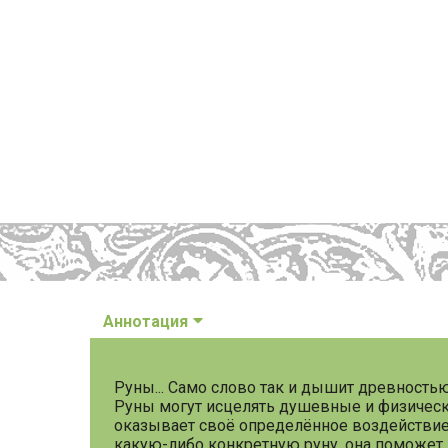
Аннотация
Руны... Само слово так и дышит древность
Руны могут исцелять душевные и физическ
оказывает своё определённое воздействие 
какую-либо конкретную руну, она поможет.