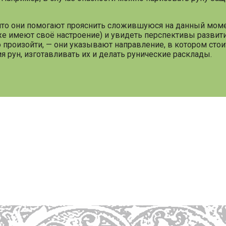
 что они помогают прояснить сложившуюся на данный мом
оже имеют своё настроение) и увидеть перспективы развит
о произойти, — они указывают направление, в котором стои
ия рун, изготавливать их и делать рунические расклады.