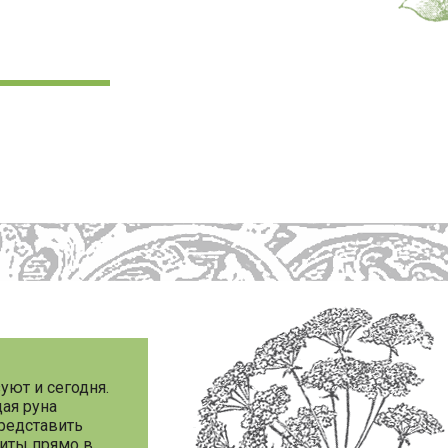
уют и сегодня.
ая руна
представить
щиты прямо в