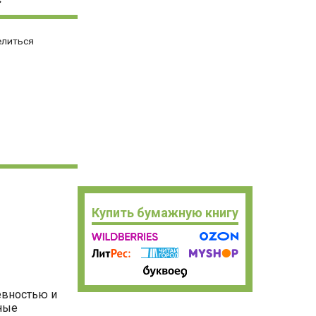
елиться
Купить бумажную книгу
евностью и
бные