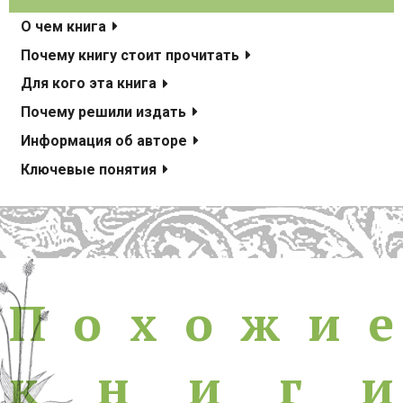
О чем книга
Почему книгу стоит прочитать
Для кого эта книга
Почему решили издать
Информация об авторе
Ключевые понятия
Похожие книги
П
о
х
о
ж
и
е
к
н
и
г
и