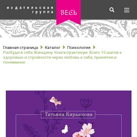
К
издательская
основному
Искать
Разв
весь
группа
содержанию
мен
Главная страница
Каталог
Психология
Разбуди в себе Женщину. Книга-практикум. Всего 10 шагов к
здоровью и стройности через любовь к себе, принятие и
понимание
рубрики