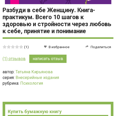
Разбуди в себе Женщину. Книга-
практикум. Всего 10 шагов к
здоровью и стройности через любовь
к себе, принятие и понимание
Средняя
(1)
В избранное
Поделиться
оценка:
4.3
(1) отзывов
написать отзыв
из
5
автор:
Татьяна Кирьянова
серия:
Внесерийные издания
рубрика:
Психология
Купить бумажную книгу