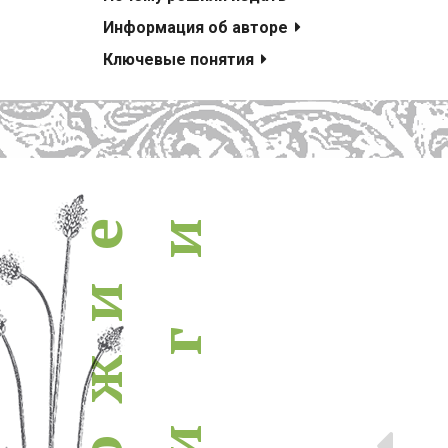
похожие книги
Информация об авторе
Ключевые понятия
и
е
и
г
ж
Пр
и