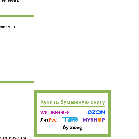
елиться
Купить бумажную книгу
теризуется