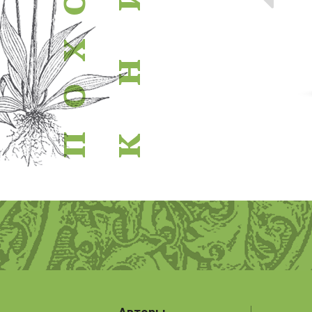
о
х
н
о
п
к