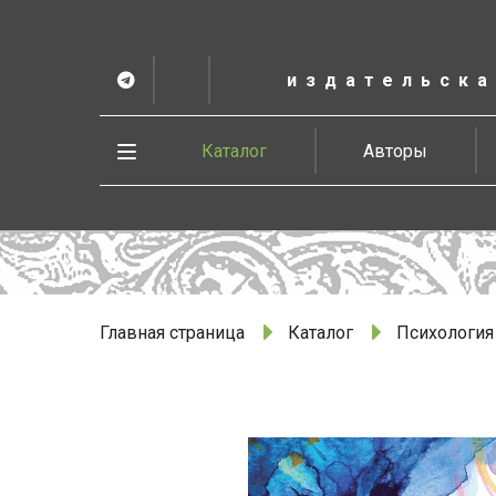
К
основному
содержанию
издательска
Telegram
ВК
в
Vesbook
Развернуть
Каталог
Авторы
меню
Главная страница
Каталог
Психология