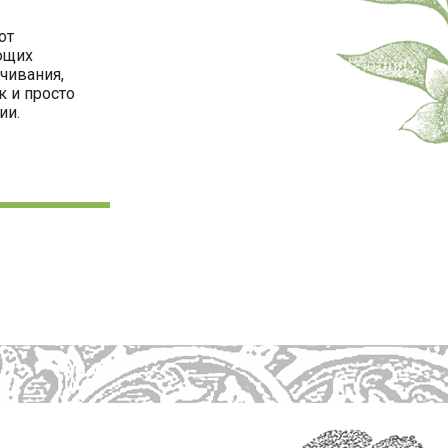
от
ющих
чивания,
к и просто
ии.