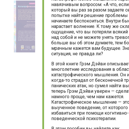
навязчивым вопросом: «А что, если..
который вы раз за разом задаете се
попытке найти решение проблемы
начинаете беспокоиться. Внутри бы
нарастает волнение. К тому же ск
ощущение, что вы потеряли всякий
над собой и не можете унять тревог
больше вы об этом думаете, тем б
мрачным кажется вам будущее. Зн
ситуация, не правда ли?
В этой книге Грэм Дэйви описывае
многолетние исследования в облас
катастрофического мышления. Он 
когда-то страдал от бесконечной т
панических атак, но сумел найти вы
теперь Грэм Дэйви уверен — сдела
намного проще, чем нам кажется.
Катастрофическое мышление — эт
выученное поведение, от которог
избавиться при помощи когнтивно-
поведенческой психотерапии.
В этом пособии вы найдете как