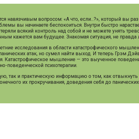
 навязчивым вопросом: «А что, если...?», который вы раз
блемы вы начинаете беспокоиться. Внутри быстро нарастае
еряли всякий контроль над собой и не можете унять трево
чным кажется вам будущее. Знакомая ситуация, не правда 
етние исследования в области катастрофического мышлени
 панических атак, но сумел найти выход. И теперь Грэм Дэй
ся. Катастрофическое мышление — это выученное поведени
но-поведенческой психотерапии.
ую, так и практическую информацию о том, как отвыкнуть 
ечного их прокручивания, доведения себя до панических 