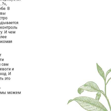
.?»,
бе. В
 вы
стро
ладывается
 контроль
у. И чем
олее
акомая
т
ти
и сам
ревоги и
ход. И
ть это
о
о мы можем