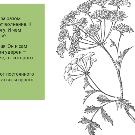
 за разом
т волнение. К
гу. И чем
ли?
я. Он и сам
ви уверен —
е, от которого
от постоянного
аттак и просто