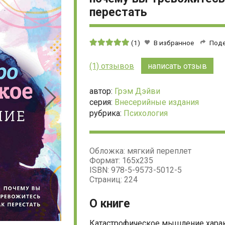
перестать
Средняя
(1)
В избранное
Под
оценка:
5
(1) отзывов
написать отзыв
из
5
автор:
Грэм Дэйви
серия:
Внесерийные издания
рубрика:
Психология
Обложка: мягкий переплет
Формат: 165х235
ISBN: 978-5-9573-5012-5
Страниц: 224
О книге
Катастрофическое мышление харак