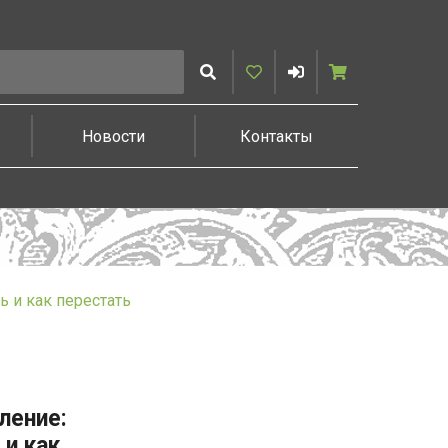
Искать
Избранное
Войти
Корзина
Новости
Контакты
 и как перестать
ление:
и как