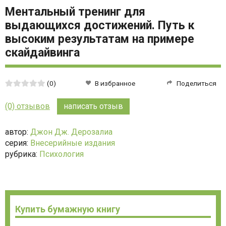
Ментальный тренинг для
выдающихся достижений. Путь к
высоким результатам на примере
скайдайвинга
Средняя
(0)
В избранное
Поделиться
оценка:
0
(0) отзывов
написать отзыв
из
5
автор:
Джон Дж. Дерозалиа
серия:
Внесерийные издания
рубрика:
Психология
Купить бумажную книгу