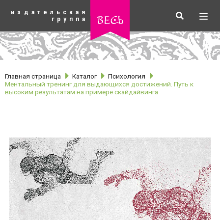
К
издательская
основному
Искать
Разв
весь
группа
содержанию
мен
Главная страница
Каталог
Психология
Ментальный тренинг для выдающихся достижений. Путь к
высоким результатам на примере скайдайвинга
рубрики