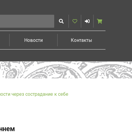
Искать
Избранное
Войти
Корзина
Новости
Контакты
сти через сострадание к себе
еннем