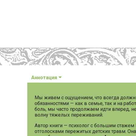
Аннотация
Мы живем с ощущением, что всегда должны
обязанностями — как в семье, так и на рабо
боль, мы часто продолжаем идти вперед, не
волну тяжелых переживаний.
Автор книги — психолог с большим стажем
отголосками пережитых детских травм. Она с