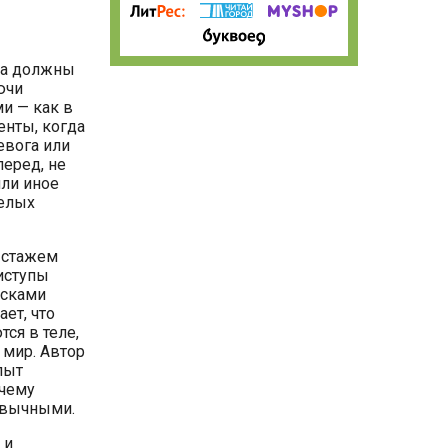
да должны
ючи
и — как в
енты, когда
евога или
перед, не
или иное
желых
 стажем
иступы
осками
ет, что
тся в теле,
 мир. Автор
пыт
очему
ивычными.
 и