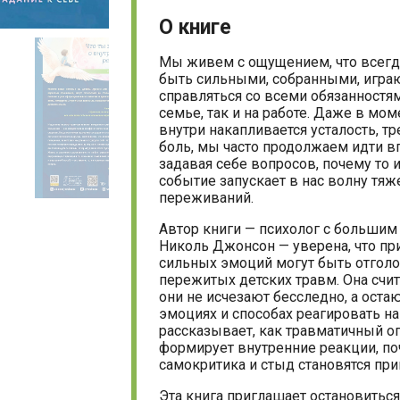
О книге
Мы живем с ощущением, что всег
быть сильными, собранными, игра
справляться со всеми обязанностям
семье, так и на работе. Даже в мом
внутри накапливается усталость, тр
боль, мы часто продолжаем идти в
задавая себе вопросов, почему то 
событие запускает в нас волну тя
переживаний.
Автор книги — психолог с большим
Николь Джонсон — уверена, что пр
сильных эмоций могут быть отгол
пережитых детских травм. Она счита
они не исчезают бесследно, а остаю
эмоциях и способах реагировать на
рассказывает, как травматичный о
формирует внутренние реакции, п
самокритика и стыд становятся пр
Эта книга приглашает остановиться