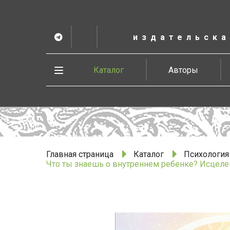
К
основному
содержанию
издательска
Telegram
ВК
в
Vesbook
Развернуть
Каталог
Авторы
меню
Главная страница
Каталог
Психология
Что ты знаешь о внутреннем ребенке? Исцеле