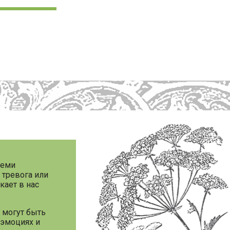
семи
 тревога или
кает в нас
 могут быть
 эмоциях и