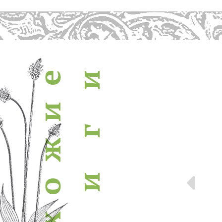
похожие книги
и
е
и
г
ж
Пр
и
о
х