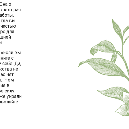
Она о
с, которая
заботы,
огда вы
 частью
урс для
ишней
и.
 «Если вы
ните с
 себе. Да,
икогда не
ас нет
ь. Чем
ие в
е силу.
уже украли
зволяйте