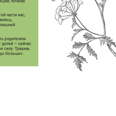
кции, почему
ой части нас,
митесь,
излишней
ать родителем
т детей — сейчас
е силу. Травма,
нды больше».