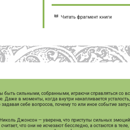
Читать фрагмент книги
 быть сильными, собранными, играючи справляться со в
те. Даже в моменты, когда внутри накапливается усталость,
 задавая себе вопросов, почему то или иное событие запус
 Николь Джонсон — уверена, что приступы сильных эмоций
читает, что они не исчезают бесследно, а остаются в теле,