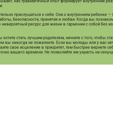
азывает, как травматичный опыт формирует внутренние реа
и.
тельно прислушаться к себе. Она о внутреннем ребенке — т
заботы, безопасности, принятия и любви. Когда вы познако
те невероятный ресурс для жизни в гармонии с собой без 
 хотите стать лучшим родителем, начните с того, чтобы ст
о чем вы никогда не пожалеете. Если вы молоды или у вас не
ите свое исцеление в приоритет, тем быстрее вернете себ
точно вашего времени. Не позволяйте им украсть ни секу