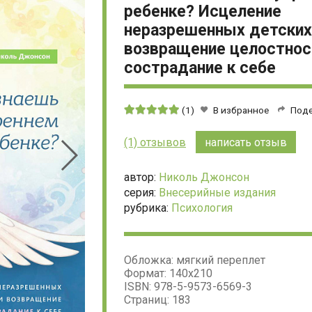
ребенке? Исцеление
неразрешенных детских
возвращение целостнос
сострадание к себе
Средняя
(1)
В избранное
Под
оценка:
5
(1) отзывов
написать отзыв
из
5
автор:
Николь Джонсон
серия:
Внесерийные издания
рубрика:
Психология
Обложка: мягкий переплет
Формат: 140х210
ISBN: 978-5-9573-6569-3
Страниц: 183