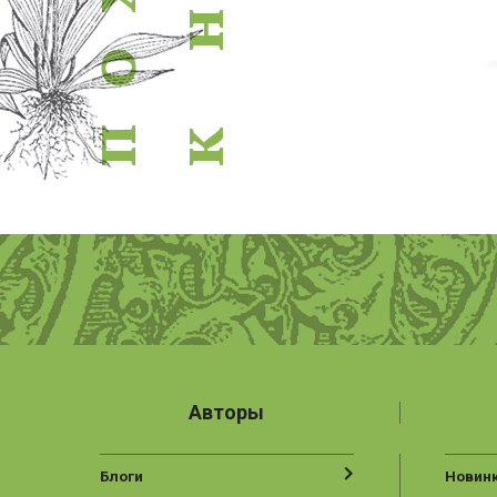
н
о
п
к
Авторы
Блоги
Новин