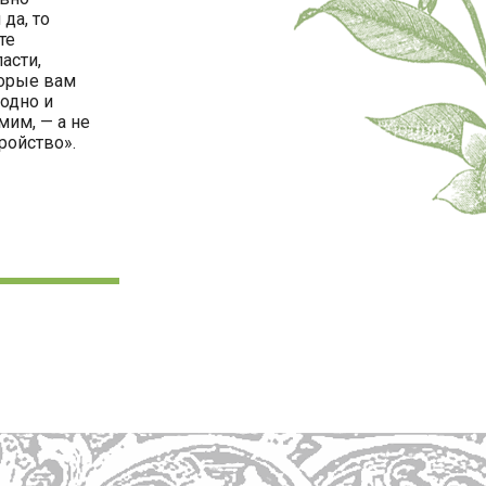
да, то
те
асти,
торые вам
одно и
мим, — а не
тройство».