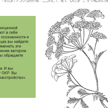
лноценной
ют в себе
 осознанности и
ицах вы найдете
именить эти
нение автором
вы обращаете
и. И вы
т ОКР. Вы
расстройство».