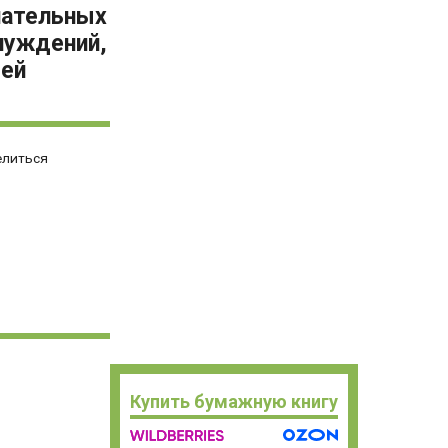
лательных
нуждений,
шей
елиться
Купить бумажную книгу