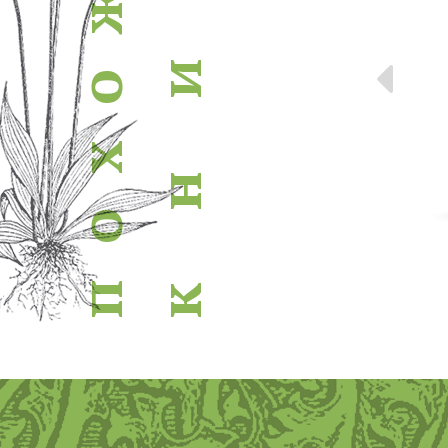
ж
Пр
и
о
х
н
о
п
к