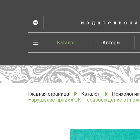
К
основному
содержанию
издательска
Telegram
ВК
в
Vesbook
Развернуть
Каталог
Авторы
меню
Главная страница
Каталог
Психология
Нарушение правил ОКР: освобождение от неж