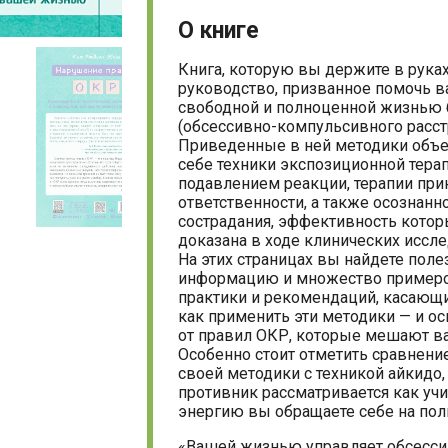
О книге
Книга, которую вы держите в руках
руководство, призванное помочь в
свободной и полноценной жизнью
(обсессивно-компульсивного расст
Приведенные в ней методики объ
себе техники экспозиционной терап
подавлением реакции, терапии при
ответственности, а также осознанн
сострадания, эффективность кото
доказана в ходе клинических иссл
На этих страницах вы найдете пол
информацию и множество примеро
практики и рекомендаций, касающи
как применить эти методики — и о
от правил ОКР, которые мешают в
Особенно стоит отметить сравнени
своей методики с техникой айкидо,
противник рассматривается как учит
энергию вы обращаете себе на пол
«Вашей жизнью управляет обсесси