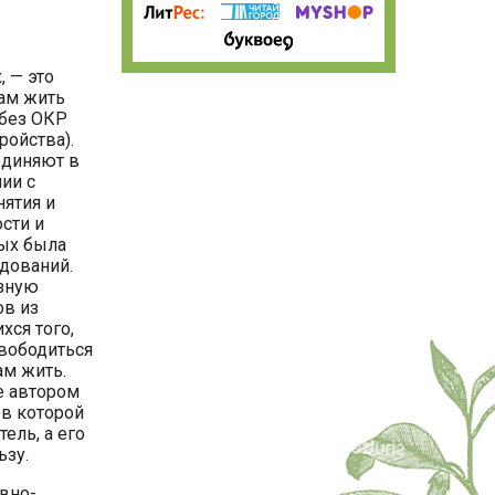
, — это
ам жить
 без ОКР
ройства).
единяют в
ии с
нятия и
ости и
рых была
едований.
езную
в из
хся того,
свободиться
ам жить.
е автором
 в которой
ель, а его
ьзу.
вно-