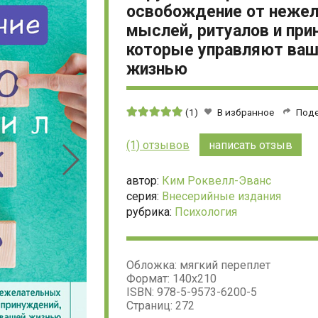
освобождение от неже
мыслей, ритуалов и при
которые управляют ва
жизнью
Средняя
(1)
В избранное
Под
оценка:
5
(1) отзывов
написать отзыв
из
5
автор:
Ким Роквелл-Эванс
серия:
Внесерийные издания
рубрика:
Психология
Обложка: мягкий переплет
Формат: 140х210
ISBN: 978-5-9573-6200-5
Страниц: 272