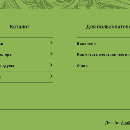
Каталог
Для пользовател
ки
Вакансии
еллеры
Как читать электронные кн
ендуем
О нас
и
Дизайн:
Араб