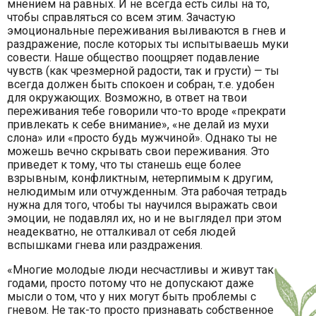
мнением на равных. И не всегда есть силы на то,
чтобы справляться со всем этим. Зачастую
эмоциональные переживания выливаются в гнев и
раздражение, после которых ты испытываешь муки
совести. Наше общество поощряет подавление
чувств (как чрезмерной радости, так и грусти) — ты
всегда должен быть спокоен и собран, т.е. удобен
для окружающих. Возможно, в ответ на твои
переживания тебе говорили что-то вроде «прекрати
привлекать к себе внимание», «не делай из мухи
слона» или «просто будь мужчиной». Однако ты не
можешь вечно скрывать свои переживания. Это
приведет к тому, что ты станешь еще более
взрывным, конфликтным, нетерпимым к другим,
нелюдимым или отчужденным. Эта рабочая тетрадь
нужна для того, чтобы ты научился выражать свои
эмоции, не подавлял их, но и не выглядел при этом
неадекватно, не отталкивал от себя людей
вспышками гнева или раздражения.
«Многие молодые люди несчастливы и живут так
годами, просто потому что не допускают даже
мысли о том, что у них могут быть проблемы с
гневом. Не так-то просто признавать собственное