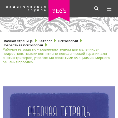
К
издательская
основному
Искать
Разв
весь
группа
содержанию
мен
Главная страница
Каталог
Психология
Возрастная психология
Рабочая тетрадь по управлению гневом для мальчиков-
подростков: навыки когнитивно-поведенческой терапии для
снятия триггеров, управления сложными эмоциями и мирного
решения проблем
рубрики