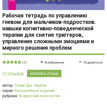
Рабочая тетрадь по управлению
гневом для мальчиков-подростков:
навыки когнитивно-поведенческой
терапии для снятия триггеров,
управления сложными эмоциями и
мирного решения проблем
Средняя
(1)
В избранное
Поделиться
оценка:
5
(1) отзывов
написать отзыв
из
5
автор:
Томас Дж. Харбин
серия:
Внесерийные издания
рубрика:
Возрастная психология