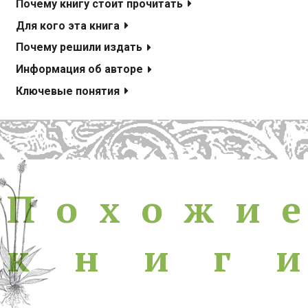
Почему книгу стоит прочитать
Для кого эта книга
Почему решили издать
Информация об авторе
Ключевые понятия
Похожие книги
П
о
х
о
ж
и
е
к
н
и
г
и