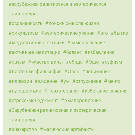
зарубежная религиозная и эзотерическая
литература
осознанность
поиски смысла жизни
оккультизм
эзотерические учения
эго
бытие
медитативные техники
самоосознание
активные медитации
баланс
избавление
разум
чувство вины
обида
Ошо
суфизм
восточная философия
Дзен
понимание
иллюзии
видение
ум
отпускание
мечта
путешествие
Психотерапия
избегание лечения
стресс-менеджмент
выздоровление
Зарубежная религиозная и эзотерическая
литература
знахарство
магические артефакты