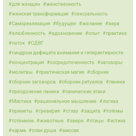
для женщин
женственность
женская трансформация
сексуальность
Самореализация
будущее
желание
вера
влюбленность
вдохновение
опыт
практика
поток
СДВГ
синдром дефицита внимания и гиперактивности
концентрация
сосредоточенность
заговоры
молитвы
практическая магия
сборник
сборник заговоров
сборник ритуалов
паника
преодоление паники
панические атаки
Мистика
рациональное мышление
логика
приметы
суеверия
сглаз
защита
тотемы
тотемизм
животные
звери
птицы
истина
карма
план души
миссия