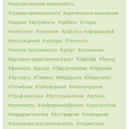
эмоциональная зависимость
травма привязанности
критическое мышление
задачи
аргументы
дебаты
споры
интеллект
сознание
работа с информацией
рассуждения
доводы
личность
личное пространство
досуг
увлечения
духовно-нравственный рост
партнёр
бренд
финансы
доход
Гирудотерапия
Гирулайн
Эустресс
Пиявки
Медицина
Иммунитет
Лечебник
Заболевания
Физиотерапия
Профилактика
Восстановление
аутизм
аутичность
нейроразнообразие
диагностика
самодиагностика
восприятие
поведение
сенсорная чувствительность
стереотипы