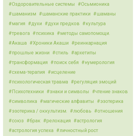
Оздоровительные системы
Осьмионика
шаманизм
шаманские практики
шаманы
магия
духи
духи предков
культура
тревога
психика
методы самопомощи.
Акаша
Хроники Акаши
реинкарнация
прошлые жизни
стиль
архетипы
трансформация
поиск себя
нумерология
схема-терапия
исцеление
психологическая травма
регуляция эмоций
Психотехники
знаки и символы
чтение знаков
символика
магические алфавиты
эзотерика
эзотерика / оккультизм.
любовь
отношения
союз
брак
релокация
астрология
астрология успеха
личностный рост