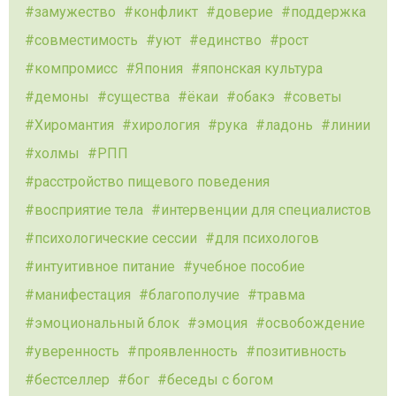
замужество
конфликт
доверие
поддержка
совместимость
уют
единство
рост
компромисс
Япония
японская культура
демоны
существа
ёкаи
обакэ
советы
Хиромантия
хирология
рука
ладонь
линии
холмы
РПП
расстройство пищевого поведения
восприятие тела
интервенции для специалистов
психологические сессии
для психологов
интуитивное питание
учебное пособие
манифестация
благополучие
травма
эмоциональный блок
эмоция
освобождение
уверенность
проявленность
позитивность
бестселлер
бог
беседы с богом