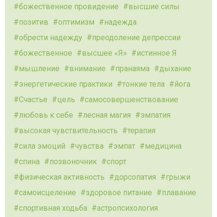
божественное провидение
высшие силы
позитив
оптимизм
надежда
обрести надежду
преодоление депрессии
божественное
высшее «Я»
истинное Я
мышление
внимание
пранаяма
дыхание
энергетические практики
тонкие тела
йога
Счастье
цель
самосовершенствование
любовь к себе
лесная магия
эмпатия
высокая чувствительность
терапия
сила эмоций
чувства
эмпат
медицина
спина
позвоночник
спорт
физическая активность
дорсопатия
грыжи
самоисцеление
здоровое питание
плавание
спортивная ходьба
астропсихология