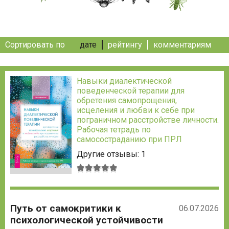
Сортировать по
дате
рейтингу
комментариям
Навыки диалектической
поведенческой терапии для
обретения самопрощения,
исцеления и любви к себе при
пограничном расстройстве личности.
Рабочая тетрадь по
самосостраданию при ПРЛ
Другие отзывы: 1
Средняя
оценка:
5
из
Путь от самокритики к
5
06.07.2026
психологической устойчивости