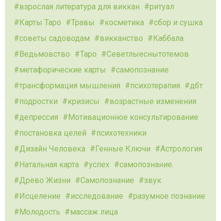
взрослая литература для виккан
ритуал
Карты Таро
Травы
косметика
сбор и сушка
советы садоводам
викканство
Каббала
Ведьмовство
Таро
Севетлыеснытотемов
метафорические карты
самопознание
трансформация мышления
психотерапия
дбт
подростки
кризисы
возрастные изменения
депрессия
Мотивационное консультирование
постановка целей
психотехники
Дизайн Человека
Генные Ключи
Астрология
Натальная карта
успех
самопознание.
Древо Жизни
Самопознание
звук
Исцеление
исследование
разумное познание
Молодость
массаж лица