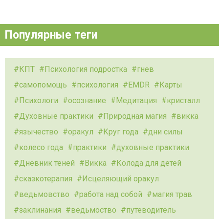
Популярные теги
КПТ
Психология подростка
гнев
самопомощь
психология
EMDR
Карты
Психологи
осознание
Медитация
кристалл
Духовные практики
Природная магия
викка
язычество
оракул
Круг года
дни силы
колесо года
практики
духовные практики
Дневник теней
Викка
Колода для детей
сказкотерапия
Исцеляющий оракул
ведьмовство
работа над собой
магия трав
заклинания
ведьмоство
путеводитель