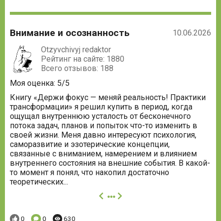
Внимание и осознанность
10.06.2026
Otzyvchivyj redaktor
Рейтинг на сайте: 1880
Всего отзывов: 188
Моя оценка: 5/5
Книгу «Держи фокус — меняй реальность! Практики
трансформации» я решил купить в период, когда
ощущал внутреннюю усталость от бесконечного
потока задач, планов и попыток что-то изменить в
своей жизни. Меня давно интересуют психология,
саморазвитие и эзотерические концепции,
связанные с вниманием, намерением и влиянием
внутреннего состояния на внешние события. В какой-
то момент я понял, что накопил достаточно
теоретических...
далее
Понравилось:
Комментариев:
Просмотров:
0
0
630