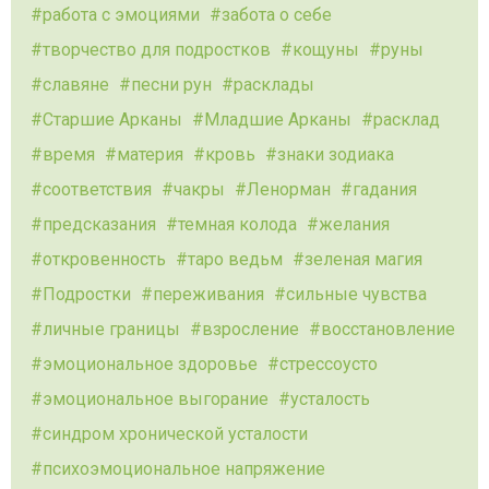
работа с эмоциями
забота о себе
творчество для подростков
кощуны
руны
славяне
песни рун
расклады
Старшие Арканы
Младшие Арканы
расклад
время
материя
кровь
знаки зодиака
соответствия
чакры
Ленорман
гадания
предсказания
темная колода
желания
откровенность
таро ведьм
зеленая магия
Подростки
переживания
сильные чувства
личные границы
взросление
восстановление
эмоциональное здоровье
стрессоусто
эмоциональное выгорание
усталость
синдром хронической усталости
психоэмоциональное напряжение