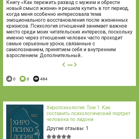
Книгу «Как пережить развод с мужем и обрести
новый смысл жизни» я решила купить в тот период,
когда меня особенно интересовала тема
эмоционального восстановления после жизненных
кризисов. Психология отношений занимает важное
место среди моих читательских интересов, поскольку
именно через отношения человек часто проходит
самые серьезные уроки, связанные с
самопознанием, принятием себя и внутренним
взрослением. Дополнительный...
далее
Понравилось:
Комментариев:
Просмотров:
0
0
484
Хиропсихология. Том 1. Как
составить психологический портрет
человека по ладони
Другие отзывы: 1
Средняя