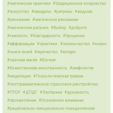
магические практики
традиционное колдовство
искусство
мандалы
ритуалы
ведьма
рисование
магическое рисование
магические рисунки
Выбор
доброта
смелость
благодарность
прощение
аффирмации
практики.
неоязычество
ковен
книга теней
жречество
алтари
свечная магия
Богиня
божественная женственность
мифология
медитации
Психологическая травма
посттравматическое стрессовое расстройство
ПТСР
ДПДГ
Эзотерика
духовность
просветление
Осознанное внимание
рационально-эмоционально-поведенческая