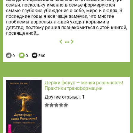
семьи, поскольку именно в семье формируются
самые глубокие убеждения о себе, мире и людях. В
последние годы я все чаще замечал, что многие
проблемы взрослых людей уходят корнями в
детство, поэтому решил познакомиться с этой книгой,
посвященной...
далее
Понравилось:
Комментариев:
Просмотров:
0
0
560
Держи фокус — меняй реальность!
Практики трансформации
Другие отзывы: 1
Средняя
оценка:
5
из
5