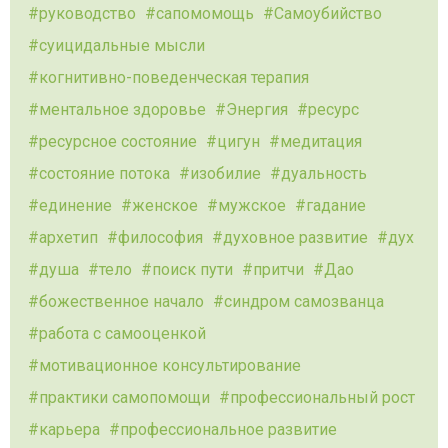
руководство
сапомомощь
Самоубийство
суицидальные мысли
когнитивно-поведенческая терапия
ментальное здоровье
Энергия
ресурс
ресурсное состояние
цигун
медитация
состояние потока
изобилие
дуальность
единение
женское
мужское
гадание
архетип
философия
духовное развитие
дух
душа
тело
поиск пути
притчи
Дао
божественное начало
синдром самозванца
работа с самооценкой
мотивационное консультирование
практики самопомощи
профессиональный рост
карьера
профессиональное развитие