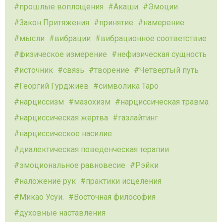
прошлые воплощения
Акаши
Эмоции
Закон Притяжения
принятие
намерение
мысли
вибрации
вибрационное соответствие
физическое измерение
нефизическая сущность
источник
связь
творение
Четвертый путь
Георгий Гурджиев
символика Таро
нарциссизм
мазохизм
нарциссическая травма
нарциссическая жертва
газлайтинг
нарциссическое насилие
диалектическая поведенческая терапии
эмоциональное равновесие
Рэйки
наложение рук
практики исцеления
Микао Усуи.
Восточная философия
духовные наставления