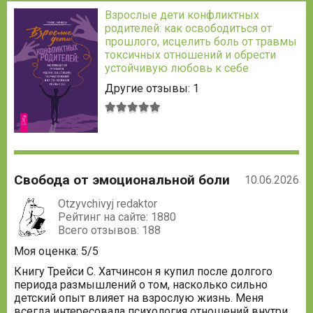
Взрослые дети конфликтных
родителей: как освободиться от
прошлого, исцелить боль от травмы
токсичных отношений и обрести
устойчивую любовь к себе
Другие отзывы: 1
Средняя
оценка:
5
из
5
Свобода от эмоциональной боли
10.06.2026
Otzyvchivyj redaktor
Рейтинг на сайте: 1880
Всего отзывов: 188
Моя оценка: 5/5
Книгу Трейси С. Хатчинсон я купил после долгого
периода размышлений о том, насколько сильно
детский опыт влияет на взрослую жизнь. Меня
всегда интересовала психология отношений внутри