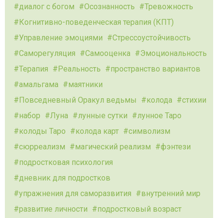
диалог с богом
Осознанность
Тревожность
Когнитивно-поведенческая терапия (КПТ)
Управление эмоциями
Стрессоустойчивость
Саморегуляция
Самооценка
Эмоциональность
Терапия
Реальность
пространство вариантов
амальгама
маятники
Повседневный Оракул ведьмы
колода
стихии
набор
Луна
лунные сутки
лунное Таро
колоды Таро
колода карт
символизм
сюрреализм
магический реализм
фэнтези
подростковая психология
дневник для подростков
упражнения для саморазвития
внутренний мир
развитие личности
подростковый возраст