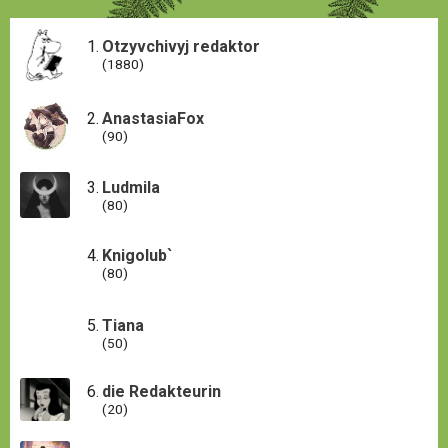
Otzyvchivyj redaktor
(1880)
AnastasiaFox
(90)
Ludmila
(80)
Knigolub`
(80)
Tiana
(50)
die Redakteurin
(20)