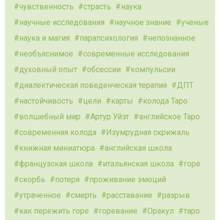
чувственность
страсть
наука
научные исследования
научное знание
ученые
наука и магия
парапсихология
непознанное
необъяснимое
современные исследования
духовный опыт
обсессии
компульсии
диалектическая поведенческая терапия
ДПТ
настойчивость
цели
карты
колода Таро
волшебный мир
Артур Уйэт
английское Таро
современная колода
Изумрудная скрижаль
книжная миниатюра
английская школа
французская школа
итальянская школа
горе
скорбь
потеря
проживание эмоций
утраченное
смерть
расставание
разрыв
как пережить горе
горевание
Оракул
таро