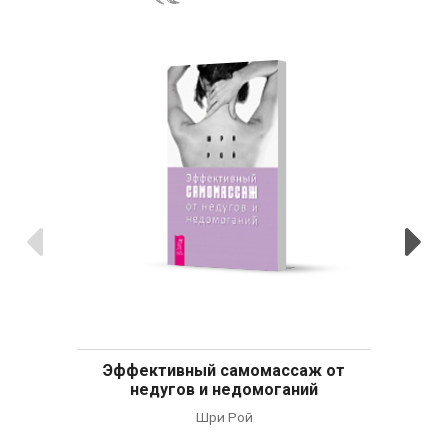
Предыдущие
С
Эффективный самомассаж от
недугов и недомоганий
Шри Рой