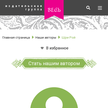
К
издательская
основному
Искать
Разв
весь
группа
содержанию
мен
Главная страница
Наши авторы
Шри Рой
В избранное
Стать нашим автором
рубрики