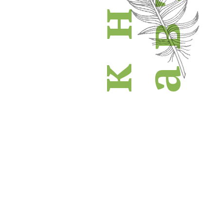
н
в
к
а