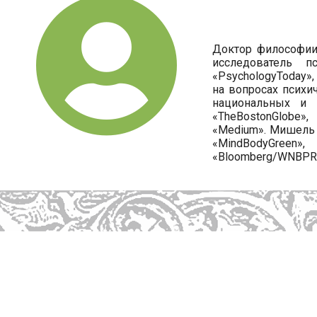
Доктор философии,
исследователь п
«PsychologyToday»
на вопросах психи
национальных и м
«TheBostonGlobe»,
«Medium». Мишель 
«MindBodyGreen»
«Bloomberg/WNBPRad