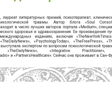
 лауреат литературных премий, психотерапевт, клиничес
сихологической травмы. Автор блога «Soul Conso
, входит в число лучших авторов портала «Medium», спец
ческого здоровья и здравоохранения. Ее произведения п
еждународных изданиях, включая «TheNewYorkTimes»
 «TheDailyNews», «PsychologyToday», «TheFreePress», «
выступала экспертом по вопросам психологической трав
, «TheDailyNews», «Integrative Practitioner», «
io» и «PartnersHealthcare». Сейчас она проживает в Сан-Ф