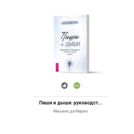
Рекомендуем
Новинка
Пиши и дыши: руководство по исцелению психологической травмы
Мишель де Марко