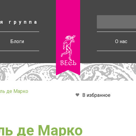
я группа
есь
Блоги
О нас
ль де Марко
В избранное
ь де Марко