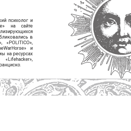
книги автора
кий психолог и
le» на сайте
иализирующихся
убликовались в
, «POLITICO»,
TheWarHorse» и
мы на ресурсах
Lifehacker»,
ранциско.