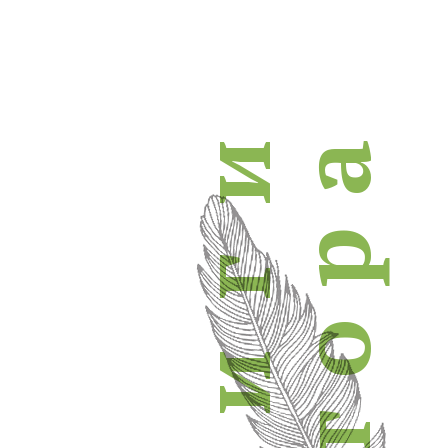
и
а
р
г
о
и
т