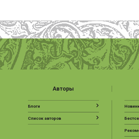
Авторы
Блоги
Новин
Список авторов
Бестс
Реком