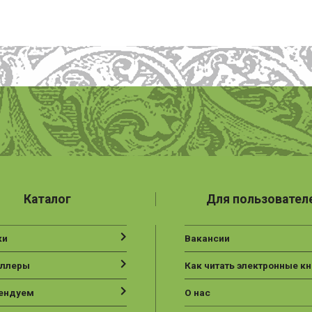
Каталог
Для пользовател
ки
Вакансии
еллеры
Как читать электронные кн
ендуем
О нас