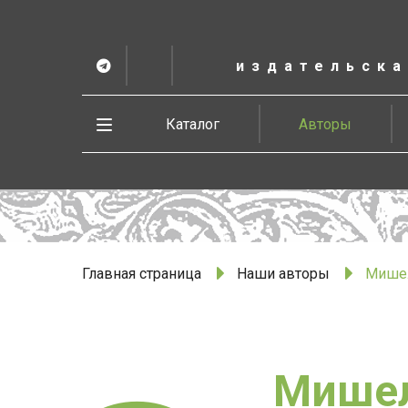
К
основному
содержанию
издательска
Telegram
ВК
в
Vesbook
Развернуть
Каталог
Авторы
меню
Главная страница
Наши авторы
Мише
Мишел