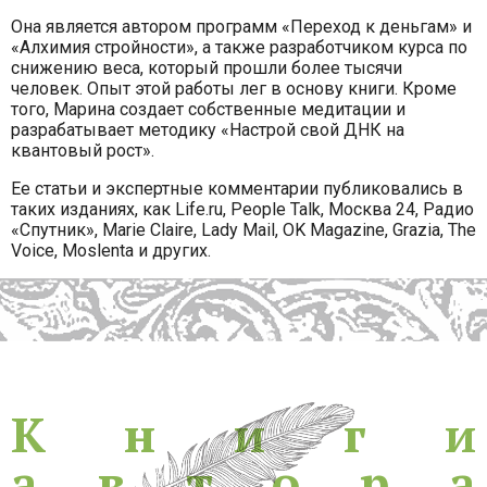
Она является автором программ «Переход к деньгам» и
«Алхимия стройности», а также разработчиком курса по
снижению веса, который прошли более тысячи
человек. Опыт этой работы лег в основу книги. Кроме
того, Марина создает собственные медитации и
разрабатывает методику «Настрой свой ДНК на
квантовый рост».
Ее статьи и экспертные комментарии публиковались в
таких изданиях, как Life.ru, People Talk, Москва 24, Радио
«Спутник», Marie Claire, Lady Mail, OK Magazine, Grazia, The
Voice, Moslenta и других.
Книги
К
н
и
г
и
а
в
т
о
р
а