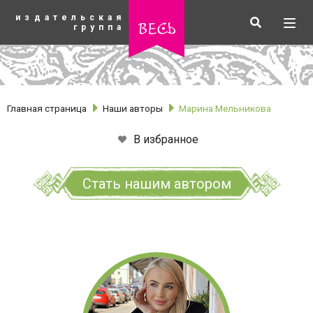
К
издательская
основному
Искать
Разв
весь
группа
содержанию
мен
Главная страница
Наши авторы
Марина Мельникова
В избранное
Стать нашим автором
рубрики