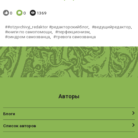
Понравилось:
Комментариев:
Просмотров:
0
0
1369
#otzyvchivyj_redaktor #редакторскийблог
,
ведущийредактор
,
книги по самопомощи
,
перфекционизм
,
синдром самозванца
,
тревога самозванца
Авторы
Блоги
Список авторов