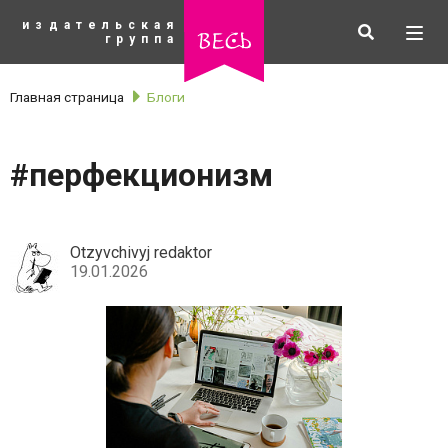
К
издательская
основному
Искать
Разв
весь
группа
содержанию
мен
Главная страница
Блоги
#перфекционизм
Otzyvchivyj redaktor
19.01.2026
рубрики