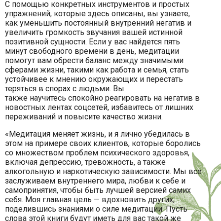
С помощью конкретных инструментов и простых
упражнений, которые здесь описаны, вы узнаете,
как уменьшить постоянный внутренний негатив и
увеличить громкость звучания вашей истинной
позитивной сущности. Если у вас найдется пять
минут свободного времени в день, медитации
помогут вам обрести баланс между значимыми
сферами жизни, такими как работа и семья, стать
устойчивее к мнению окружающих и перестать
теряться в спорах с людьми. Вы
также научитесь спокойно реагировать на негатив в
новостных лентах соцсетей, избавитесь от лишних
переживаний и повысите качество жизни.
«Медитация меняет жизнь, и я лично убедилась в
этом на примере своих клиентов, которые боролись
со множеством проблем психического здоровья,
включая депрессию, тревожность, а также
алкогольную и наркотическую зависимости. Мы все
заслуживаем внутреннего мира, любви к себе и
самопринятия, чтобы быть лучшей версией самих
себя. Моя главная цель — вдохновить других,
поделившись знаниями о силе медитации. Пусть
слова этой книги будут иметь для вас такой же