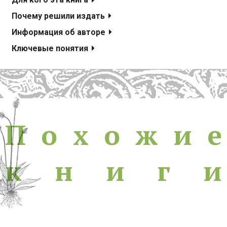
Для кого эта книга
Почему решили издать
Информация об авторе
Ключевые понятия
Похожие книги
П
о
х
о
ж
и
е
к
н
и
г
и