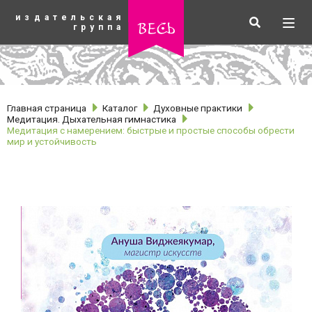
К
издательская
основному
Искать
Разв
весь
группа
содержанию
мен
Главная страница
Каталог
Духовные практики
Медитация. Дыхательная гимнастика
Медитация с намерением: быстрые и простые способы обрести
мир и устойчивость
рубрики