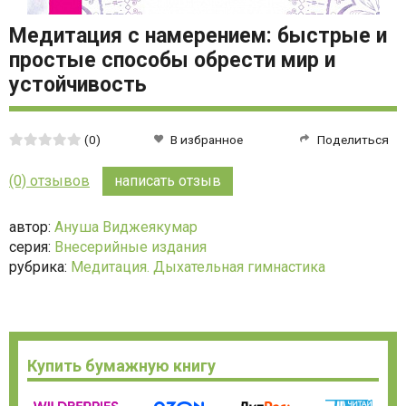
Медитация с намерением: быстрые и
простые способы обрести мир и
устойчивость
Средняя
(0)
В избранное
Поделиться
оценка:
0
(0) отзывов
написать отзыв
из
5
автор:
Ануша Виджеякумар
серия:
Внесерийные издания
рубрика:
Медитация. Дыхательная гимнастика
Купить бумажную книгу