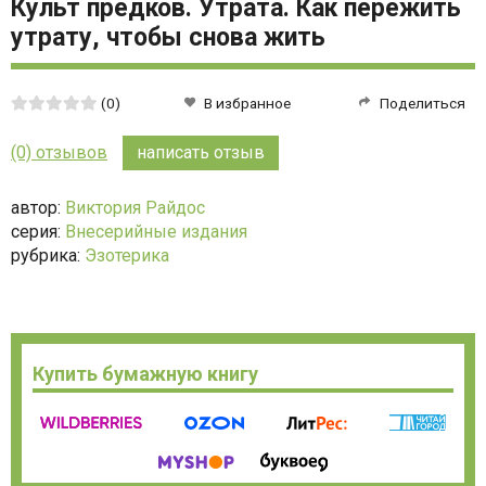
Культ предков. Утрата. Как пережить
утрату, чтобы снова жить
Средняя
(0)
В избранное
Поделиться
оценка:
0
(0) отзывов
написать отзыв
из
5
автор:
Виктория Райдос
серия:
Внесерийные издания
рубрика:
Эзотерика
Купить бумажную книгу