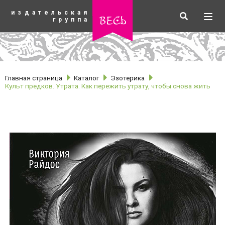
К
издательская
основному
Искать
Разв
весь
группа
содержанию
мен
Главная страница
Каталог
Эзотерика
Культ предков. Утрата. Как пережить утрату, чтобы снова жить
рубрики