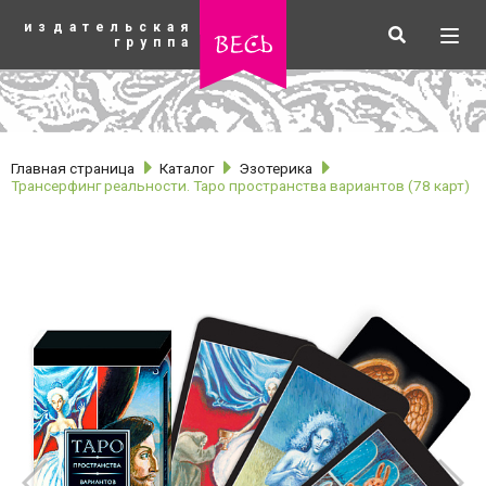
К
издательская
основному
Искать
Разв
весь
группа
содержанию
мен
Главная страница
Каталог
Эзотерика
Трансерфинг реальности. Таро пространства вариантов (78 карт)
рубрики