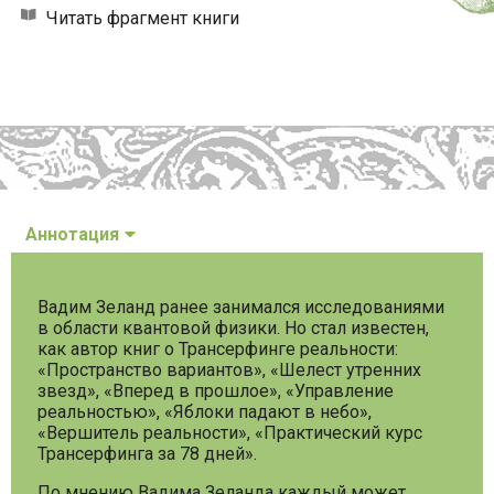
Читать фрагмент книги
Аннотация
Вадим Зеланд ранее занимался исследованиями
в области квантовой физики. Но стал известен,
как автор книг о Трансерфинге реальности:
«Пространство вариантов», «Шелест утренних
звезд», «Вперед в прошлое», «Управление
реальностью», «Яблоки падают в небо»,
«Вершитель реальности», «Практический курс
Трансерфинга за 78 дней».
По мнению Вадима Зеланда каждый может