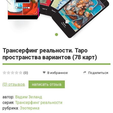
Трансерфинг реальности. Таро
пространства вариантов (78 карт)
Средняя
(0)
В избранное
Поделиться
оценка:
0
(0) отзывов
написать отзыв
из
5
автор:
Вадим Зеланд
серия:
Трансерфинг реальности
рубрика:
Эзотерика