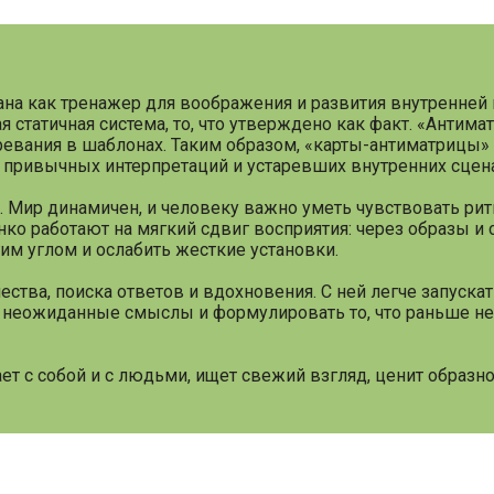
ана как тренажер для воображения и развития внутренней 
 статичная система, то, что утверждено как факт. «Антима
тревания в шаблонах. Таким образом, «карты-антиматрицы» 
, привычных интерпретаций и устаревших внутренних сцен
 Мир динамичен, и человеку важно уметь чувствовать рит
ко работают на мягкий сдвиг восприятия: через образы и 
им углом и ослабить жесткие установки.
ства, поиска ответов и вдохновения. С ней легче запускат
ь неожиданные смыслы и формулировать то, что раньше н
ает с собой и с людьми, ищет свежий взгляд, ценит образ