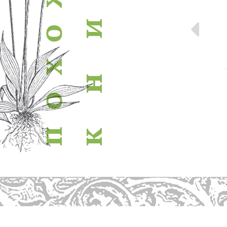
Пр
и
о
х
н
о
п
к