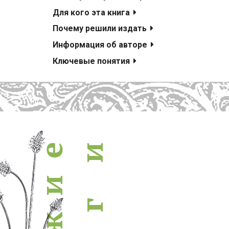
похожие книги
Для кого эта книга
Почему решили издать
Информация об авторе
Ключевые понятия
е
и
и
г
ж