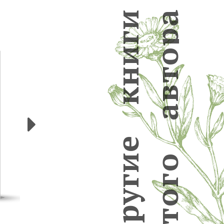
а
и
р
г
и
о
н
т
в
к
а
Следующие
е
и
о
г
г
у
о
р
т