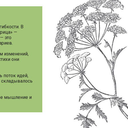
гибкости. В
трица» —
— это
ариев.
м изменений,
стихи они
ь поток идей,
е складывалось
ное мышление и