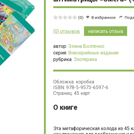
Средняя
(0)
В избранное
Под
оценка:
0
(0) отзывов
написать отзыв
из
5
автор:
Элина Болтенко
серия:
Внесерийные издания
рубрика:
Эзотерика
Обложка: коробка
ISBN: 978-5-9573-6597-6
Страниц: 45 карт
О книге
Эта метафорическая колода из 45 к