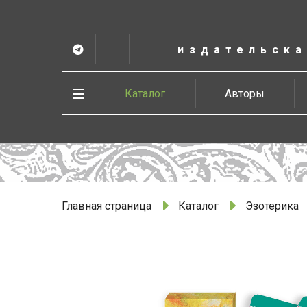
К
основному
содержанию
издательска
Telegram
ВК
в
Vesbook
Развернуть
Каталог
Авторы
меню
Главная страница
Каталог
Эзотерика