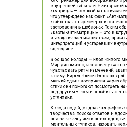
как тренажер для воображения и р
внутренней гибкости. В авторской
«матрица» — это любая статичная си
что утверждено как факт. «Антима
«таблетка» от чрезмерной статичнос
застревания в шаблонах. Таким обр
«карты-антиматрицы» — это инстру
выхода из застывших схем, привы
интерпретаций и устаревших внутр
сценариев.
В основе колоды — идея живого м
Мир динамичен, и человеку важно 
чувствовать ритм изменений, адап
к нему. Карты Элины Болтенко раб
мягкий сдвиг восприятия: через об
стихи они помогают посмотреть на
под другим углом и ослабить жест
установки.
Колода подойдет для саморефлекс
творчества, поиска ответов и вдох
ней легче запускать поток идей, вы
ментальных тупиков, находить не