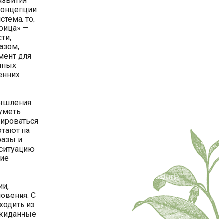
азвития
 концепции
стема, то,
трица» —
ти,
азом,
мент для
чных
енних
ышления.
уметь
тироваться
отают на
разы и
 ситуацию
кие
ии,
новения. С
ходить из
ожиданные