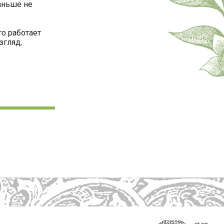
аньше не
то работает
згляд,