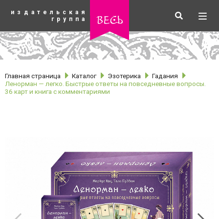
К
издательская
основному
Искать
Разв
весь
группа
содержанию
мен
Главная страница
Каталог
Эзотерика
Гадания
Ленорман — легко. Быстрые ответы на повседневные вопросы.
36 карт и книга с комментариями
рубрики