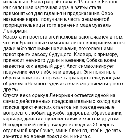
изначально была разработана в 19 веке в Европе
как салонная карточная игра, а затем стала
применяться для гадания и предсказания. Свое
название карты получили в честь знаменитой
прорицательницы того времени мадемуазель
Ленорман.
Красота и простота этой колоды заключается в том,
что изображенные символы легко воспринимаются
даже абсолютными новичками, пожелавшими
приоткрыть завесу будущего. Клевер, к примеру,
приносит немного удачи и везения; Собака всем
известна как верный друг. Аист символизирует
получение чего-либо или возврат. Эти понятные
образы помогают прочесть три карты следующим
образом: «Немного удачи с возвращением верного
друга».
Спустя века оракул Ленорман остается одной из
самых действенных предсказательных колод для
поиска практических ответов на повседневные
вопросы о любви, дружбе, здоровье, образовании,
карьере, деньгах, путешествиях и многом другом.
В подарочный набор входит колода из 36 карт в
отдельной коробочке, мини блокнот, чтобы делать
заметки во время практики, и книга с