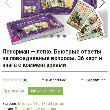
Ленорман — легко. Быстрые ответы
на повседневные вопросы. 36 карт и
книга с комментариями
Средняя
(0)
В избранное
Поделиться
оценка:
0
(0) отзывов
написать отзыв
из
5
авторы:
Маркус Кац,
Тали Гудвин
серия:
Внесерийные издания