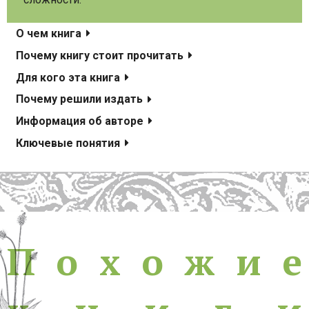
О чем книга
Почему книгу стоит прочитать
Для кого эта книга
Почему решили издать
Информация об авторе
Ключевые понятия
Похожие книги
П
о
х
о
ж
и
е