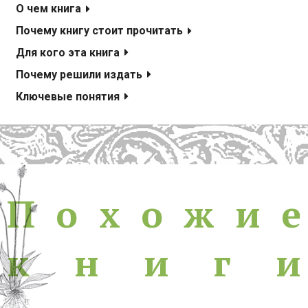
О чем книга
Почему книгу стоит прочитать
Для кого эта книга
Почему решили издать
Ключевые понятия
Похожие книги
П
о
х
о
ж
и
е
к
н
и
г
и