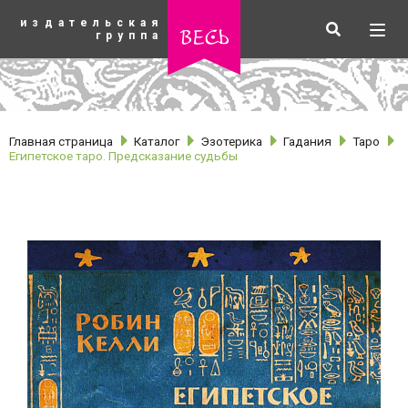
К
издательская
основному
Искать
Разв
весь
группа
содержанию
мен
Главная страница
Каталог
Эзотерика
Гадания
Таро
Египетское таро. Предсказание судьбы
рубрики