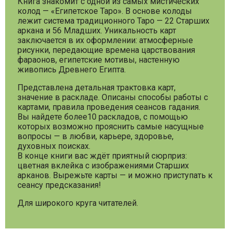
Книга знакомит с одной из самых мистических
колод — «Египетское Таро». В основе колоды
лежит система традиционного Таро — 22 Старших
аркана и 56 Младших. Уникальность карт
заключается в их оформлении: атмосферные
рисунки, передающие времена царствования
фараонов, египетские мотивы, настенную
живопись Древнего Египта.
Представлена детальная трактовка карт,
значение в раскладе. Описаны способы работы с
картами, правила проведения сеансов гадания.
Вы найдете более10 раскладов, с помощью
которых возможно прояснить самые насущные
вопросы — в любви, карьере, здоровье,
духовных поисках.
В конце книги вас ждёт приятный сюрприз:
цветная вклейка с изображениями Старших
арканов. Вырежьте карты — и можно приступать к
сеансу предсказания!
Для широкого круга читателей.