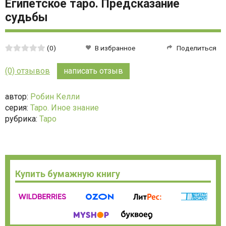
Египетское таро. Предсказание
судьбы
Средняя
(0)
В избранное
Поделиться
оценка:
0
(0) отзывов
написать отзыв
из
5
автор:
Робин Келли
серия:
Таро. Иное знание
рубрика:
Таро
Купить бумажную книгу