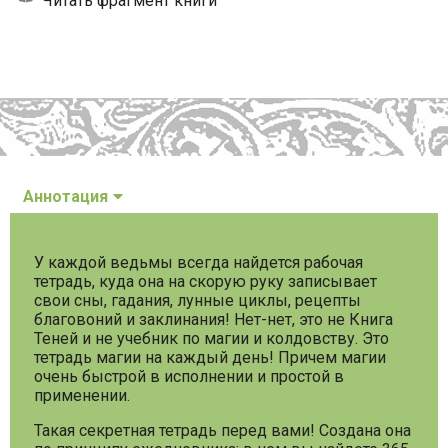
Читать фрагмент книги
Аннотация
У каждой ведьмы всегда найдется рабочая
тетрадь, куда она на скорую руку записывает
свои сны, гадания, лунные циклы, рецепты
благовоний и заклинания! Нет-нет, это не Книга
Теней и не учебник по магии и колдовству. Это
тетрадь магии на каждый день! Причем магии
очень быстрой в исполнении и простой в
применении.
Такая секретная тетрадь перед вами! Создана она