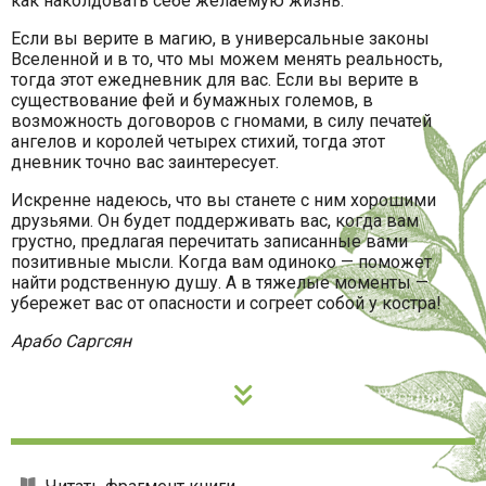
как наколдовать себе желаемую жизнь.
Если вы верите в магию, в универсальные законы
Вселенной и в то, что мы можем менять реальность,
тогда этот ежедневник для вас. Если вы верите в
существование фей и бумажных големов, в
возможность договоров с гномами, в силу печатей
ангелов и королей четырех стихий, тогда этот
дневник точно вас заинтересует.
Искренне надеюсь, что вы станете с ним хорошими
друзьями. Он будет поддерживать вас, когда вам
грустно, предлагая перечитать записанные вами
позитивные мысли. Когда вам одиноко — поможет
найти родственную душу. А в тяжелые моменты —
убережет вас от опасности и согреет собой у костра!
Арабо Саргсян