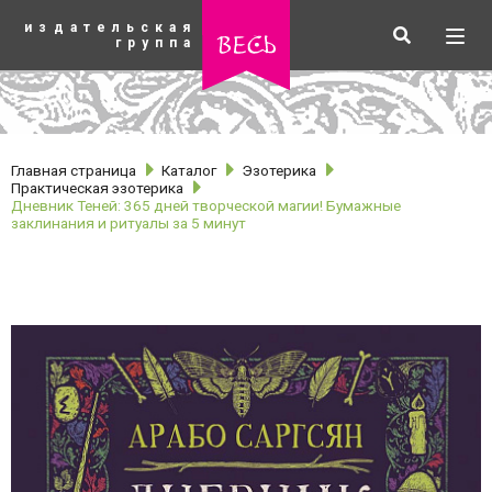
К
издательская
основному
Искать
Разв
весь
группа
содержанию
мен
Главная страница
Каталог
Эзотерика
Практическая эзотерика
Дневник Теней: 365 дней творческой магии! Бумажные
заклинания и ритуалы за 5 минут
рубрики