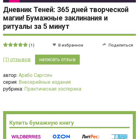
Дневник Теней: 365 дней творческой
магии! Бумажные заклинания и
ритуалы за 5 минут
Средняя
(1)
В избранное
Поделиться
оценка:
5
(1) отзывов
написать отзыв
из
5
автор:
Арабо Саргсян
серия:
Внесерийные издания
рубрика:
Практическая эзотерика
Купить бумажную книгу