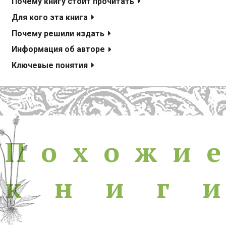
Почему книгу стоит прочитать
Для кого эта книга
Почему решили издать
Информация об авторе
Ключевые понятия
Похожие книги
П
о
х
о
ж
и
е
к
н
и
г
и