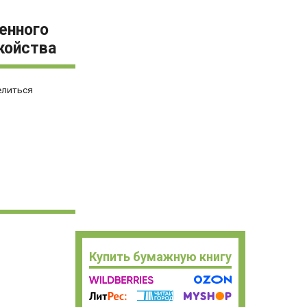
енного
койства
елиться
Купить бумажную книгу