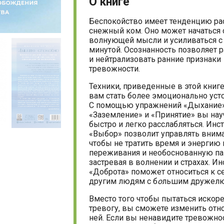
О книге
Беспокойство имеет тенденцию ра
снежный ком. Оно может начаться 
волнующей мысли и усиливаться с
минутой. Осознанность позволяет 
и нейтрализовать ранние признаки
тревожности.
Техники, приведенные в этой книге
вам стать более эмоционально ус
С помощью упражнений «Дыхание»
«Заземление» и «Принятие» вы нау
быстро и легко расслабляться. Инс
«Выбор» позволит управлять вним
чтобы не тратить время и энергию 
переживания и необоснованную па
застревая в волнении и страхах. И
«Доброта» поможет относиться к с
другим людям с б
о
льшим дружелю
Вместо того чтобы пытаться искор
тревогу, вы сможете изменить отн
ней. Если вы ненавидите тревожно