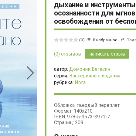
дыхание и инструменты
осознанности для мгнов
освобождения от беспо
Средняя
(0)
В избранное
Под
оценка:
0
(0) отзывов
написать отзыв
из
5
автор:
Домоник Вегесин
серия:
Внесерийные издания
рубрика:
Йога
Обложка: твердый переплет
Формат: 140х210
ISBN: 978-5-9573-3971-7
Страниц: 208