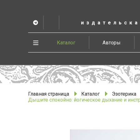
К
основному
содержанию
издательска
Telegram
ВК
в
Vesbook
Развернуть
Каталог
Авторы
меню
Главная страница
Каталог
Эзотерика
Дышите спокойно: йогическое дыхание и инст