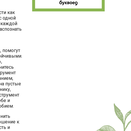
сти как
с одной
 каждой
распознать
, помогут
тойчивыми.
,
читесь
трумент
анием,
на пустые
нику,
нструмент
ебе и
бием.
енить
ошение к
сть и