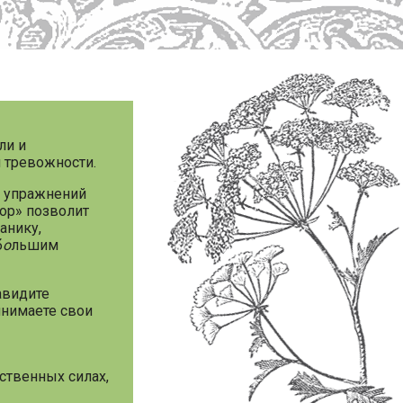
ли и
и тревожности.
ю упражнений
бор» позволит
анику,
б
о
льшим
авидите
инимаете свои
ственных силах,