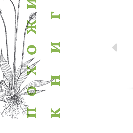
и
г
ж
Пр
и
о
х
н
о
п
к