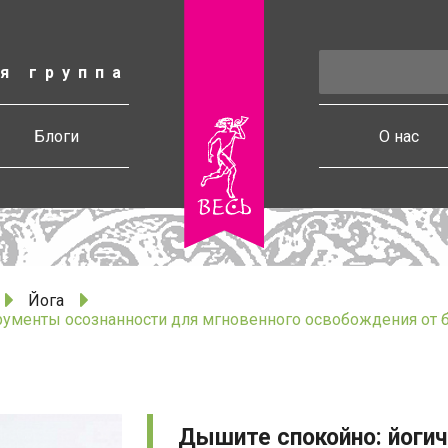
я группа
есь
Блоги
О нас
Йога
рументы осознанности для мгновенного освобождения от 
Дышите спокойно: йоги