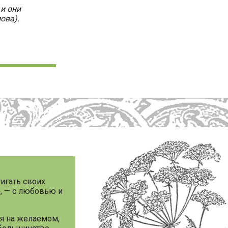
 и они
ова).
тигать своих
о, — с любовью и
ся на желаемом,