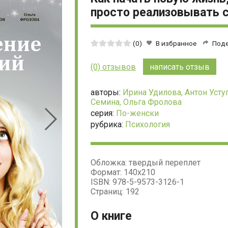
просто реализовывать с
Средняя
(0)
В избранное
Под
оценка:
0
(0) отзывов
написать отзыв
из
5
авторы:
Ирина Удилова,
Антон Усту
Семина,
Ольга Фролова
серия:
По-женски
рубрика:
Психология
Обложка: твердый переплет
Формат: 140х210
ISBN: 978-5-9573-3126-1
Страниц: 192
О книге