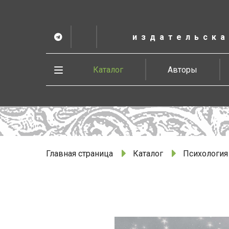
К
основному
содержанию
издательска
Telegram
ВК
в
Vesbook
Развернуть
Каталог
Авторы
меню
Главная страница
Каталог
Психология