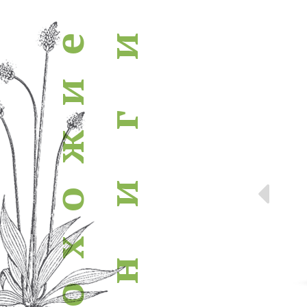
похожие книги
и
е
и
г
ж
Пр
и
о
х
н
о