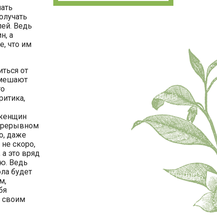
чать
олучать
лей. Ведь
н, а
, что им
иться от
 мешают
то
ритика,
 женщин
епрерывном
о, даже
 не скоро,
 а это вряд
ю. Ведь
ола будет
м,
бя
я своим