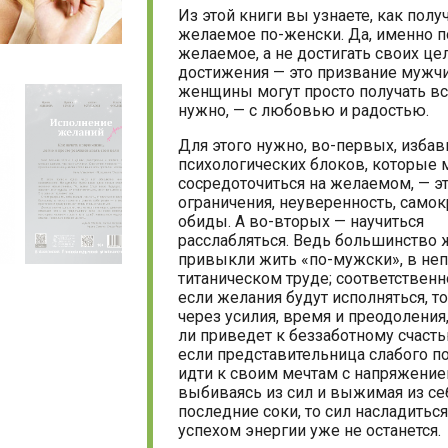
Из этой книги вы узнаете, как полу
желаемое по-женски. Да, именно п
желаемое, а не достигать своих це
достижения — это призвание мужчи
женщины могут просто получать все
нужно, — с любовью и радостью.
Для этого нужно, во-первых, избав
психологических блоков, которые
сосредоточиться на желаемом, — э
ограничения, неуверенность, самок
обиды. А во-вторых — научиться
расслабляться. Ведь большинство
привыкли жить «по-мужски», в н
титаническом труде; соответственн
если желания будут исполняться, то
через усилия, время и преодоления,
ли приведет к беззаботному счасть
если представительница слабого п
идти к своим мечтам с напряжение
выбиваясь из сил и выжимая из се
последние соки, то сил насладитьс
успехом энергии уже не останется.