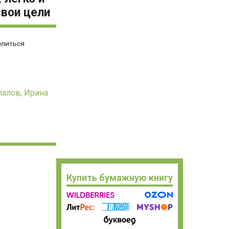
вои цели
елиться
палов,
Ирина
Купить бумажную книгу