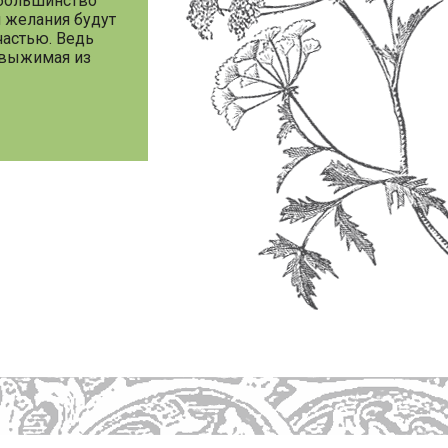
ь большинство
 желания будут
счастью. Ведь
и выжимая из