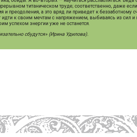
тика, обиды. А во-вторых — научиться расслабляться. Вед
рерывном титаническом труде; соответственно, даже если
емя и преодоления, а это вряд ли приведет к беззаботному 
т идти к своим мечтам с напряжением, выбиваясь из сил 
воим успехом энергии уже не останется.
язательно сбудутся» (Ирина Удилова).