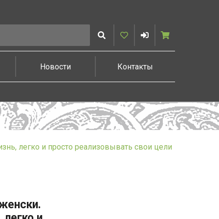
Искать
Избранное
Войти
Корзина
Новости
Контакты
знь, легко и просто реализовывать свои цели
женски.
 легко и