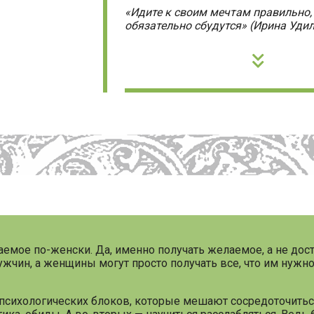
«Идите к своим мечтам правильно,
обязательно сбудутся» (Ирина Удил
лаемое по-женски. Да, именно получать желаемое, а не дос
ужчин, а женщины могут просто получать все, что им нужн
т психологических блоков, которые мешают сосредоточить