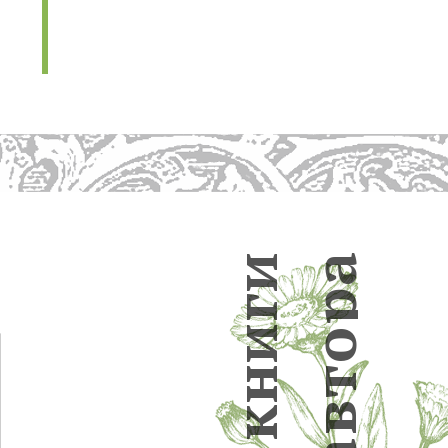
и
а
р
г
и
о
н
т
в
к