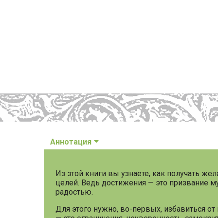
Аннотация
Из этой книги вы узнаете, как получать же
целей. Ведь достижения — это призвание м
радостью.
Для этого нужно, во-первых, избавиться о