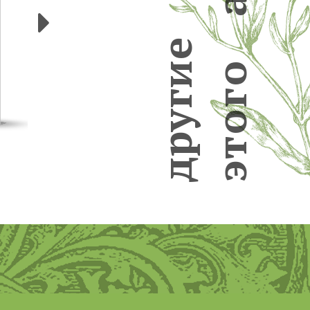
а
Следующие
е
и
о
г
г
у
о
р
т
д
э