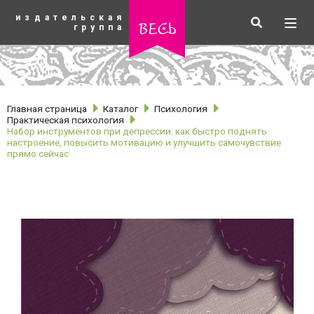
К
издательская
основному
Искать
Разв
весь
группа
содержанию
мен
Главная страница
Каталог
Психология
Практическая психология
Набор инструментов при депрессии: как быстро поднять
настроение, повысить мотивацию и улучшить самочувствие
прямо сейчас
рубрики