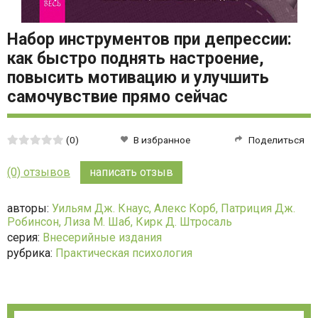
Набор инструментов при депрессии:
как быстро поднять настроение,
повысить мотивацию и улучшить
самочувствие прямо сейчас
Средняя
(0)
В избранное
Поделиться
оценка:
0
(0) отзывов
написать отзыв
из
5
авторы:
Уильям Дж. Кнаус,
Алекс Корб,
Патриция Дж.
Робинсон,
Лиза М. Шаб,
Кирк Д. Штросаль
серия:
Внесерийные издания
рубрика:
Практическая психология