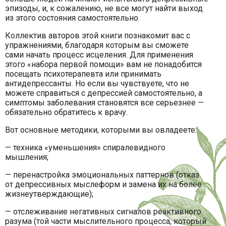
эпизоды, и, к сожалению, не все могут найти выход
из этого состояния самостоятельно.
Коллектив авторов этой книги познакомит вас с
упражнениями, благодаря которым вы сможете
сами начать процесс исцеления. Для применения
этого «набора первой помощи» вам не понадобится
посещать психотерапевта или принимать
антидепрессанты. Но если вы чувствуете, что не
можете справиться с депрессией самостоятельно, а
симптомы заболевания становятся все серьезнее —
обязательно обратитесь к врачу.
Вот основные методики, которыми вы овладеете:
— техника «уменьшения» спиралевидного
мышления;
— перенастройка эмоциональных паттернов (отказ
от депрессивных мыслеформ и замена их на более
жизнеутверждающие);
— отслеживание негативных сигналов реактивного
разума (той части мыслительного процесса, который