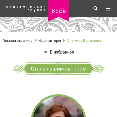
К
издательская
основному
Искать
Разв
весь
группа
содержанию
мен
Главная страница
Наши авторы
Ольмира Беланкова
В избранное
Стать нашим автором
рубрики