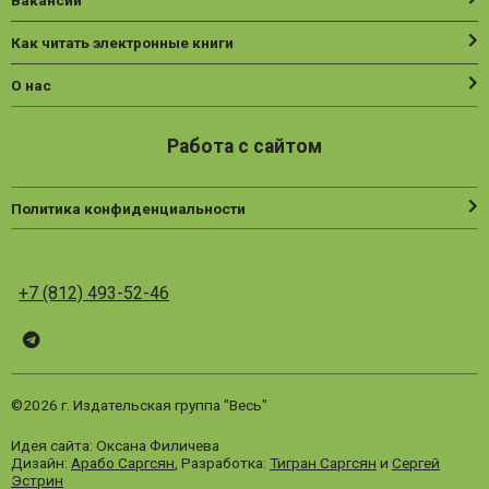
Вакансии
Как читать электронные книги
О нас
Работа с сайтом
Политика конфиденциальности
+7 (812) 493-52-46
Telegram
ВК
Vesbook
©2026 г. Издательская группа "Весь"
Идея сайта: Оксана Филичева
Дизайн:
Арабо Саргсян
, Разработка:
Тигран Саргсян
и
Сергей
Эстрин