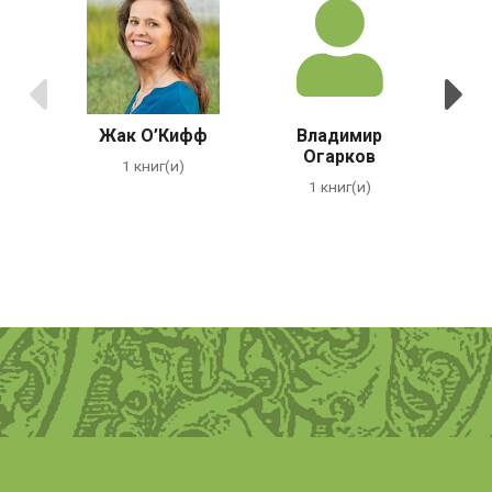
Предыдущие
С
Жак О’Кифф
Владимир
Да
Огарков
1 книг(и)
1 книг(и)