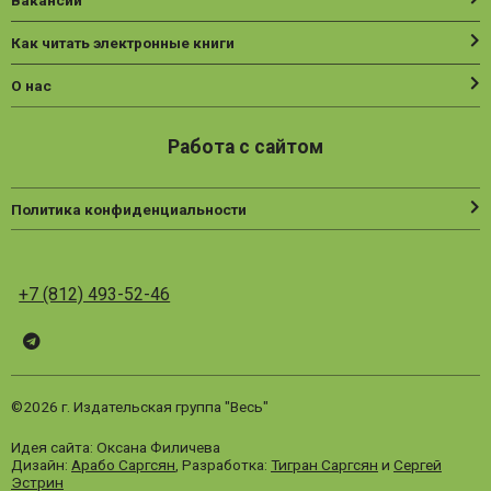
Вакансии
Как читать электронные книги
О нас
Работа с сайтом
Политика конфиденциальности
+7 (812) 493-52-46
Telegram
ВК
Vesbook
©2026 г. Издательская группа "Весь"
Идея сайта: Оксана Филичева
Дизайн:
Арабо Саргсян
, Разработка:
Тигран Саргсян
и
Сергей
Эстрин