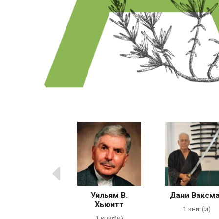
Предыдущие
Уильям В.
Дани Ваксм
Хьюитт
1 книг(и)
1 книг(и)