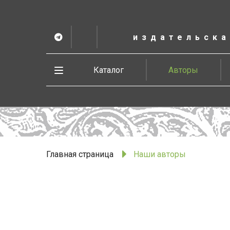
К
основному
содержанию
издательска
Telegram
ВК
в
Vesbook
Развернуть
Каталог
Авторы
меню
Главная страница
Наши авторы