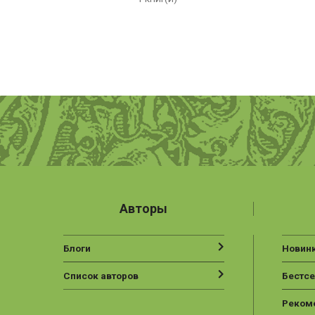
Авторы
Блоги
Новин
Список авторов
Бестс
Реком