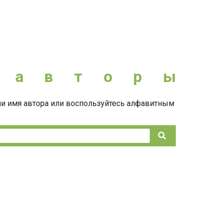
а
в
т
о
р
ы
и имя автора или воспользуйтесь алфавитным
Поиск