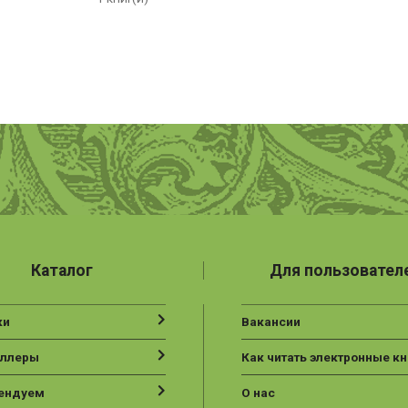
Каталог
Для пользовател
ки
Вакансии
еллеры
Как читать электронные кн
ендуем
О нас