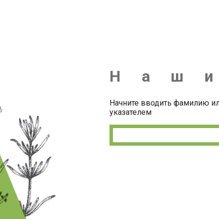
Наши
Н
а
ш
и
авторы
Начните вводить фамилию ил
указателем