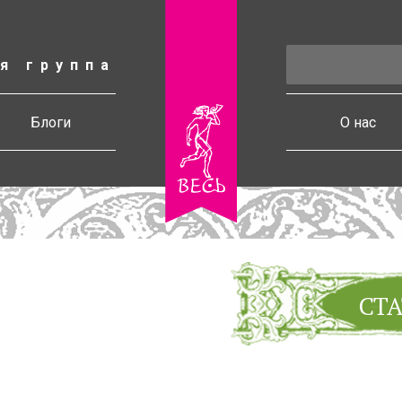
я группа
есь
Блоги
О нас
СТ