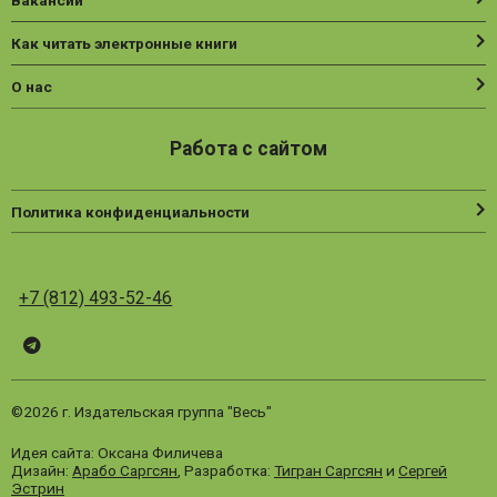
Вакансии
Как читать электронные книги
О нас
Работа с сайтом
Политика конфиденциальности
+7 (812) 493-52-46
Telegram
ВК
Vesbook
©2026 г. Издательская группа "Весь"
Идея сайта: Оксана Филичева
Дизайн:
Арабо Саргсян
, Разработка:
Тигран Саргсян
и
Сергей
Эстрин