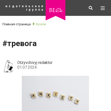
К
издательская
основному
Искать
Разв
весь
группа
содержанию
мен
Главная страница
Блоги
#тревога
Otzyvchivyj redaktor
01.07.2024
рубрики