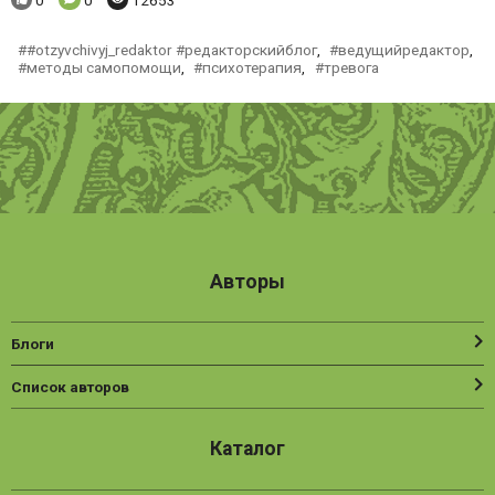
#otzyvchivyj_redaktor #редакторскийблог
,
ведущийредактор
,
методы самопомощи
,
психотерапия
,
тревога
Авторы
Блоги
Список авторов
Каталог