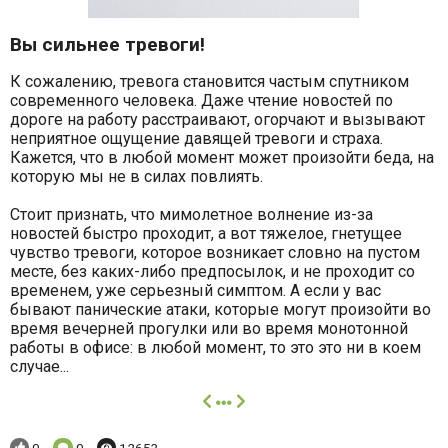
Вы сильнее тревоги!
К сожалению, тревога становится частым спутником
современного человека. Даже чтение новостей по
дороге на работу расстраивают, огорчают и вызывают
неприятное ощущение давящей тревоги и страха.
Кажется, что в любой момент может произойти беда, на
которую мы не в силах повлиять.
Стоит признать, что мимолетное волнение из-за
новостей быстро проходит, а вот тяжелое, гнетущее
чувство тревоги, которое возникает словно на пустом
месте, без каких-либо предпосылок, и не проходит со
временем, уже серьезный симптом. А если у вас
бывают панические атаки, которые могут произойти во
время вечерней прогулки или во время монотонной
работы в офисе: в любой момент, то это это ни в коем
случае...
далее
Понравилось:
Комментариев:
Просмотров:
0
0
12653