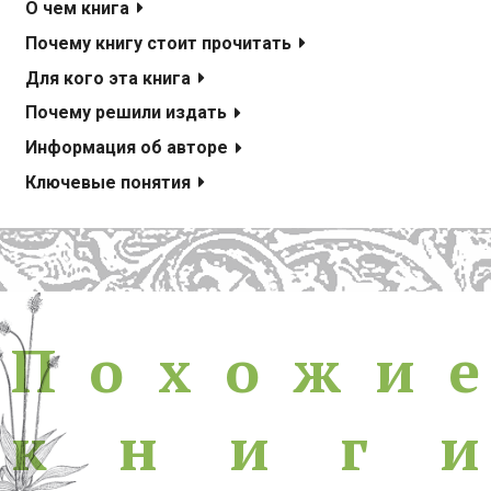
О чем книга
Почему книгу стоит прочитать
Для кого эта книга
Почему решили издать
Информация об авторе
Ключевые понятия
Похожие книги
П
о
х
о
ж
и
е
к
н
и
г
и