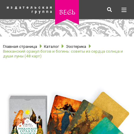
К
издательская
основному
Искать
Разв
весь
группа
содержанию
мен
Главная страница
Каталог
Эзотерика
Викканский оракул богов и богинь: советы из сердца солнца и
души луны (48 карт)
рубрики