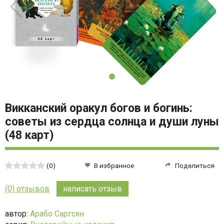
Викканский оракул богов и богинь:
советы из сердца солнца и души луны
(48 карт)
Средняя
(0)
В избранное
Поделиться
оценка:
0
(0) отзывов
написать отзыв
из
5
автор:
Арабо Саргсян