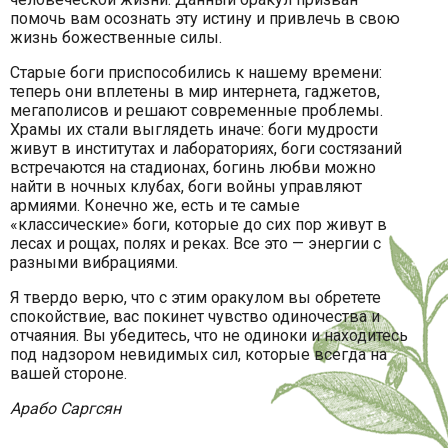
помочь вам осознать эту истину и привлечь в свою
жизнь божественные силы.
Старые боги приспособились к нашему времени:
теперь они вплетены в мир интернета, гаджетов,
мегаполисов и решают современные проблемы.
Храмы их стали выглядеть иначе: боги мудрости
живут в институтах и лабораториях, боги состязаний
встречаются на стадионах, богинь любви можно
найти в ночных клубах, боги войны управляют
армиями. Конечно же, есть и те самые
«классические» боги, которые до сих пор живут в
лесах и рощах, полях и реках. Все это — энергии с
разными вибрациями.
Я твердо верю, что с этим оракулом вы обретете
спокойствие, вас покинет чувство одиночества и
отчаяния. Вы убедитесь, что не одиноки и находитесь
под надзором невидимых сил, которые всегда на
вашей стороне.
Арабо Саргсян