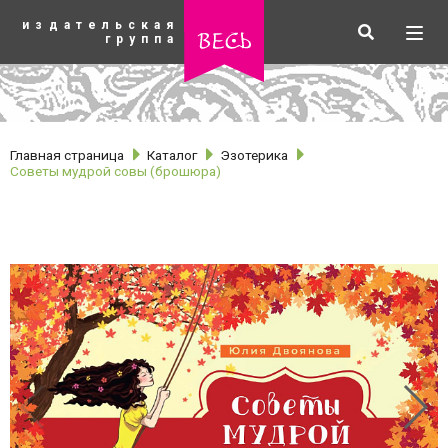
К
издательская
основному
Искать
Разв
весь
группа
содержанию
мен
Главная страница
Каталог
Эзотерика
Советы мудрой совы (брошюра)
рубрики