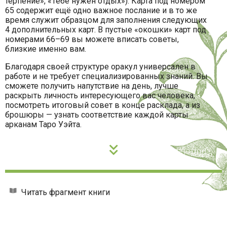
терпение», «Тебе нужен отдых»). Карта под номером
65 содержит ещё одно важное послание и в то же
время служит образцом для заполнения следующих
4 дополнительных карт. В пустые «окошки» карт под
номерами 66–69 вы можете вписать советы,
близкие именно вам.
Благодаря своей структуре оракул универсален в
работе и не требует специализированных знаний. Вы
сможете получить напутствие на день, лучше
раскрыть личность интересующего вас человека,
посмотреть итоговый совет в конце расклада, а из
брошюры — узнать соответствие каждой карты
арканам Таро Уэйта.
Читать фрагмент книги