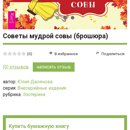
Советы мудрой совы (брошюра)
Средняя
(0)
В избранное
Поделиться
оценка:
0
(0) отзывов
написать отзыв
из
5
автор:
Юлия Двоянова
серия:
Внесерийные издания
рубрика:
Эзотерика
Купить бумажную книгу