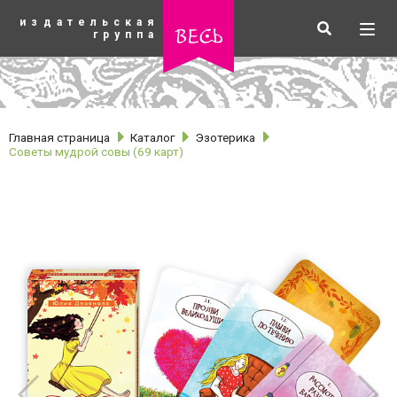
К
издательская
основному
Искать
Разв
весь
группа
содержанию
мен
Главная страница
Каталог
Эзотерика
Советы мудрой совы (69 карт)
рубрики