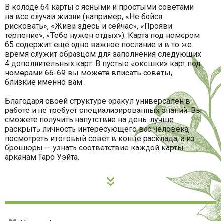
В колоде 64 карты с ясными и простыми советами
на все случаи жизни (например, «Не бойся
рисковать», «Живи здесь и сейчас», «Прояви
терпение», «Тебе нужен отдых»). Карта под номером
65 содержит ещё одно важное послание и в то же
время служит образцом для заполнения следующих
4 дополнительных карт. В пустые «окошки» карт под
номерами 66-69 вы можете вписать советы,
близкие именно вам.
Благодаря своей структуре оракул универсален в
работе и не требует специализированных знаний. Вы
сможете получить напутствие на день, лучше
раскрыть личность интересующего вас человека,
посмотреть итоговый совет в конце расклада, а из
брошюры — узнать соответствие каждой карты
арканам Таро Уэйта.