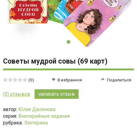
Советы мудрой совы (69 карт)
Средняя
(0)
В избранное
Поделиться
оценка:
0
(0) отзывов
написать отзыв
из
5
автор:
Юлия Двоянова
серия:
Внесерийные издания
рубрика:
Эзотерика