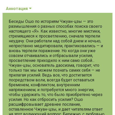
Аннотация
Беседы Ошо по историям Чжуан-цзы — это
размышления о разных способах поиска своего
настоящего «Я». Как известно, многие мистики,
стремящиеся к просветлению, сначала терпели
неудачу. Они работали над собой днем и ночью,
непрестанно медитировали, практиковались — и
вновь терпели поражение. Но когда они уже
совсем отчаивались и отбрасывали усилия,
просветление приходило к ним само собой...
Чжуан-цзы, основатель даосизма, говорит, что
только так мы можем познать самих себя — не
прилагая усилий. Ведь все, что достигается
посредством воли, всегда будет оставаться
бременем, конфликтом, внутренним
напряжением; и потребуется много энергии,
чтобы удержать то, что было приобретено через
усилия. Но как отбросить усилия? Ошо
расшифровывает древнее послание,
оставленное Чжуан-цзы, и дает читателям ответ
на этот волнующий вопрос. Бережно, с любовью,