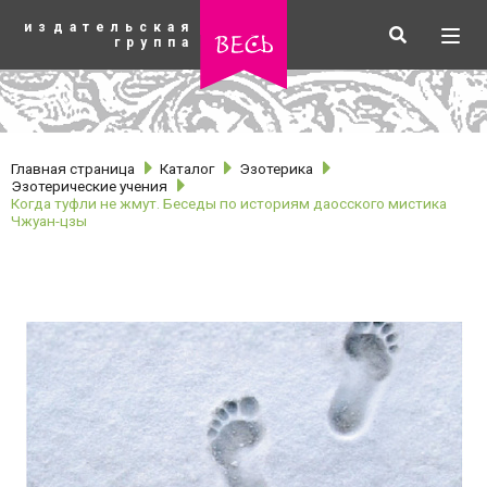
К
издательская
основному
Искать
Разв
весь
группа
содержанию
мен
Главная страница
Каталог
Эзотерика
Эзотерические учения
Когда туфли не жмут. Беседы по историям даосского мистика
Чжуан-цзы
рубрики