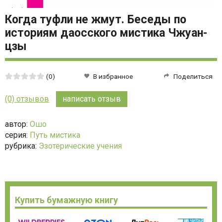
Когда туфли не жмут. Беседы по
историям даосского мистика Чжуан-
цзы
Средняя
(0)
В избранное
Поделиться
оценка:
0
(0) отзывов
написать отзыв
из
5
автор:
Ошо
серия:
Путь мистика
рубрика:
Эзотерические учения
Купить бумажную книгу