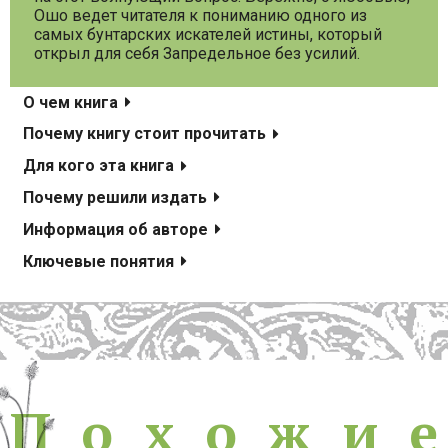
Ошо ведет читателя к пониманию одного из
самых бунтарских искателей истины, который
открыл для себя Запредельное без усилий.
О чем книга
Почему книгу стоит прочитать
Для кого эта книга
Почему решили издать
Информация об авторе
Ключевые понятия
Похожие книги
П
о
х
о
ж
и
е