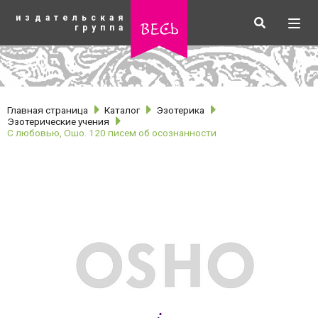
К
издательская
основному
Искать
Разв
весь
группа
содержанию
мен
Главная страница
Каталог
Эзотерика
Эзотерические учения
С любовью, Ошо. 120 писем об осознанности
рубрики