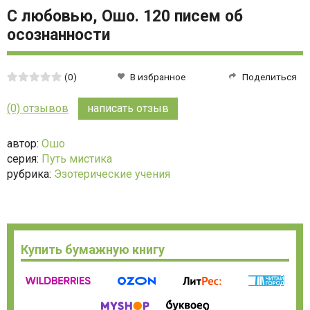
С любовью, Ошо. 120 писем об
осознанности
Средняя
(0)
В избранное
Поделиться
оценка:
0
(0) отзывов
написать отзыв
из
5
автор:
Ошо
серия:
Путь мистика
рубрика:
Эзотерические учения
Купить бумажную книгу