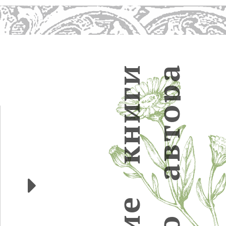
и
а
р
г
и
о
н
т
в
к
а
Следующие
е
и
о