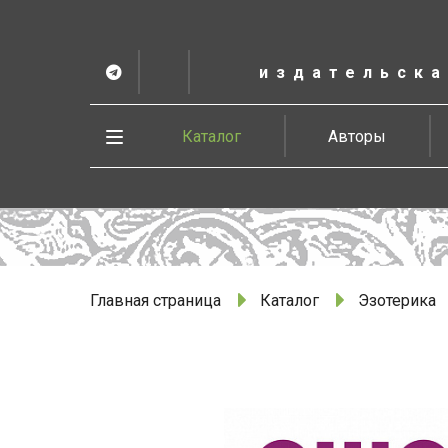
К
основному
содержанию
издательска
Telegram
ВК
в
Vesbook
Развернуть
Каталог
Авторы
меню
Главная страница
Каталог
Эзотерика