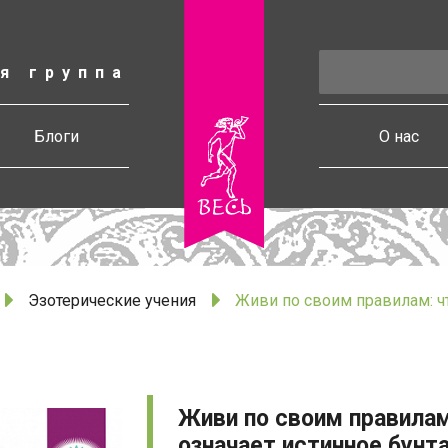
я группа
есь
Блоги
О нас
Эзотерические учения
Живи по своим правилам: чт
Живи по своим правилам
означает истинное бунт