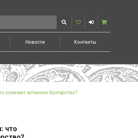
Искать
Избранное
Войти
Корзина
Новости
Контакты
о означает истинное бунтарство?
: что
арство?