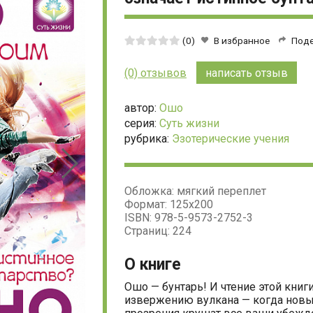
Средняя
(0)
В избранное
Под
оценка:
0
(0) отзывов
написать отзыв
из
5
автор:
Ошо
серия:
Суть жизни
рубрика:
Эзотерические учения
Обложка: мягкий переплет
Формат: 125х200
ISBN: 978-5-9573-2752-3
Страниц: 224
О книге
Ошо — бунтарь! И чтение этой книг
извержению вулкана — когда нов