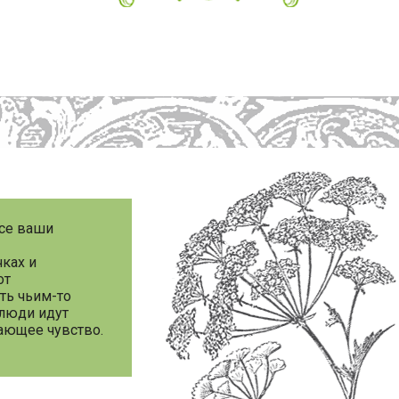
все ваши
чках и
от
ть чьим-то
 люди идут
сающее чувство.