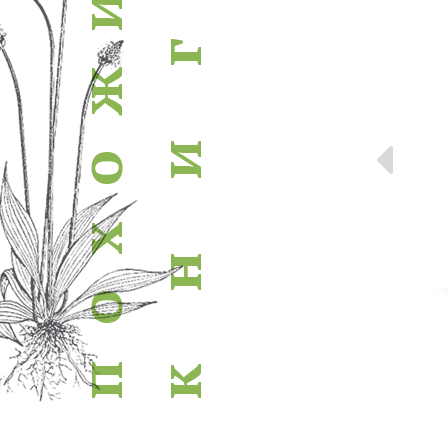
и
г
ж
Пр
и
о
х
н
о
п
к