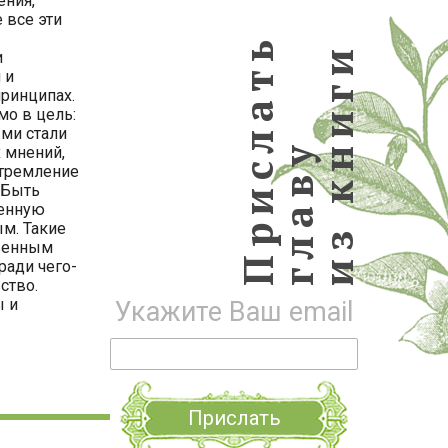
ения,
 все эти
Прислать
из книги
и
 и
принципах.
мо в цель:
ми стали
главу
 мнений,
стремление
 Быть
венную
ым. Такие
твенным
ради чего-
ство.
ы и
Укажите Ваш email
Прислать