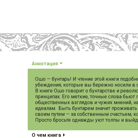
Аннотация
Ошо — бунтарь! И чтение этой книги подоб
убеждения, которые вы бережно носили в с
В книге Ошо говорит о бунтарстве и револ
принципах. Его меткие, точные слова бьют 
общественных взглядов и чужих мнений, на
идеалам. Быть бунтарем значит проживать 
своим путем — за собственным счастьем, к
Просто бросьте однажды уют толпы и выйди
О чем книга