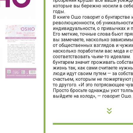
прозрения крушат все ваши убежд
которые вы бережно носили в себе
годы.
В книге Ошо говорит о бунтарстве 
революционности, об уникальности
индивидуальности, о привычках и 
Его меткие, точные слова бьют пря
вы замечаете, насколько зависимы
от общественных взглядов и чужих
насколько поработили вас мода и 
соответствовать чьим-то идеалам.
бунтарем значит проживать собст
жизнь так, как сами считаете нужн
люди идут своим путем — за собс
счастьем, которым не пожертвуют 
то другого. «И это потрясающее чув
Просто бросьте однажды уют толп
выйдите на холод», — говорит Ошо.