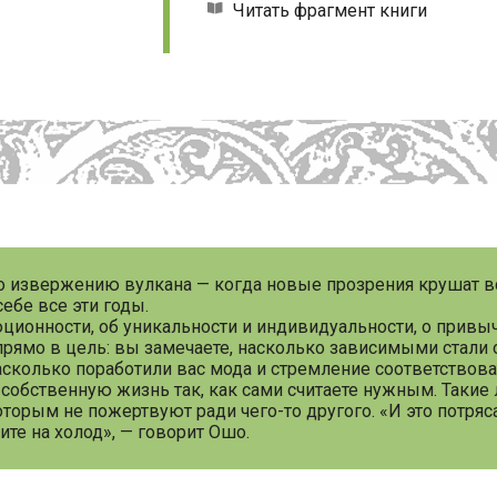
Читать фрагмент книги
но извержению вулкана — когда новые прозрения крушат 
ебе все эти годы.
юционности, об уникальности и индивидуальности, о привы
прямо в цель: вы замечаете, насколько зависимыми стали 
сколько поработили вас мода и стремление соответствова
собственную жизнь так, как сами считаете нужным. Такие
оторым не пожертвуют ради чего-то другого. «И это потря
те на холод», — говорит Ошо.