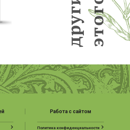
г
г
у
о
р
т
д
э
ей
Работа с сайтом
Политика конфиденциальности