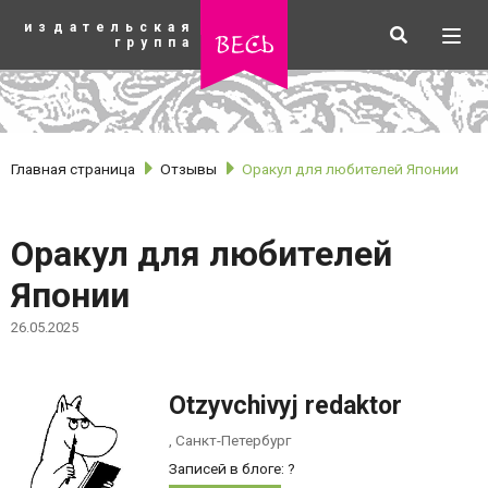
К
издательская
основному
Искать
Разв
весь
группа
содержанию
мен
Главная страница
Отзывы
Оракул для любителей Японии
Оракул для любителей
Японии
26.05.2025
Otzyvchivyj redaktor
рубрики
, Санкт-Петербург
Записей в блоге:
?