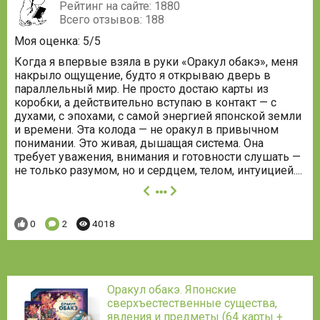
Рейтинг на сайте: 1880
Всего отзывов: 188
Моя оценка: 5/5
Когда я впервые взяла в руки «Оракул обакэ», меня
накрыло ощущение, будто я открываю дверь в
параллельный мир. Не просто достаю карты из
коробки, а действительно вступаю в контакт — с
духами, с эпохами, с самой энергией японской земли
и времени. Эта колода — не оракул в привычном
понимании. Это живая, дышащая система. Она
требует уважения, внимания и готовности слушать —
не только разумом, но и сердцем, телом, интуицией....
далее
Понравилось:
Комментариев:
Просмотров:
0
2
4018
Оракул обакэ. Японские
сверхъестественные существа,
явления и предметы (64 карты +