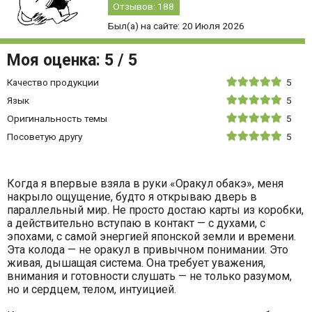
Отзывов: 188
Был(а) на сайте: 20 Июля 2026
Моя оценка: 5 / 5
Моя
Качество продукции
5
оценка
Моя
Язык
5
5
оценка
из
Моя
Оригинальность темы
5
5
5
оценка
из
Моя
Посоветую другу
5
5
5
оценка
из
5
5
из
5
Когда я впервые взяла в руки «Оракул обакэ», меня
накрыло ощущение, будто я открываю дверь в
параллельный мир. Не просто достаю карты из коробки,
а действительно вступаю в контакт — с духами, с
эпохами, с самой энергией японской земли и времени.
Эта колода — не оракул в привычном понимании. Это
живая, дышащая система. Она требует уважения,
внимания и готовности слушать — не только разумом,
но и сердцем, телом, интуицией.