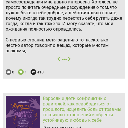
самосострадания мне давно интересна. Хотелось не
просто почитать очередные рассуждения о том, что
нужно быть к себе добрее, а действительно понять,
почему иногда так трудно перестать себя ругать даже
тогда, когда и так тяжело. И могу сказать, что мои
ожидания полностью оправдались.
С первых страниц меня зацепило то, насколько
честно автор говорит о вещах, которые многим
знакомы,...
далее
Понравилось:
Комментариев:
Просмотров:
0
1
410
Взрослые дети конфликтных
родителей: как освободиться от
прошлого, исцелить боль от травмы
токсичных отношений и обрести
устойчивую любовь к себе