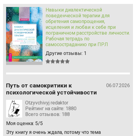
Навыки диалектической
поведенческой терапии для
обретения самопрощения,
исцеления и любви к себе при
пограничном расстройстве личности.
Рабочая тетрадь по
самосостраданию при ПРЛ
Другие отзывы: 1
Средняя
оценка:
5
из
Путь от самокритики к
5
06.07.2026
психологической устойчивости
Otzyvchivyj redaktor
Рейтинг на сайте: 1880
Всего отзывов: 188
Моя оценка: 5/5
Эту книгу я очень ждала, потому что тема