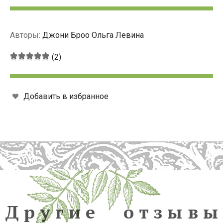
Авторы:
Джони Броо
Ольга Левина
Средняя
(2)
оценка:
5
из
5
Добавить в избранное
Другие отзывы пользов
Д
р
у
г
и
е
о
т
з
ы
в
ы