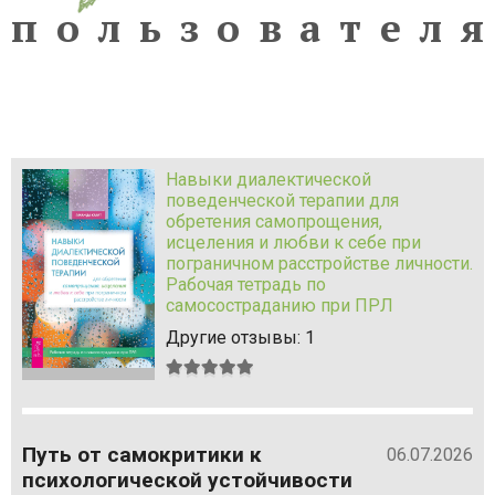
п
о
л
ь
з
о
в
а
т
е
л
я
Навыки диалектической
поведенческой терапии для
обретения самопрощения,
исцеления и любви к себе при
пограничном расстройстве личности.
Рабочая тетрадь по
самосостраданию при ПРЛ
Другие отзывы: 1
Средняя
оценка:
5
из
Путь от самокритики к
5
06.07.2026
психологической устойчивости