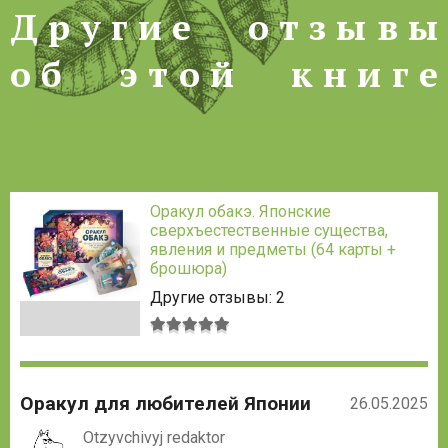
Другие отзывы об этой
Д
р
у
г
и
е
о
т
з
ы
в
ы
о
б
э
т
о
й
к
н
и
г
е
Оракул обакэ. Японские
сверхъестественные существа,
явления и предметы (64 карты +
брошюра)
Другие отзывы: 2
Средняя
оценка:
5
из
Оракул для любителей Японии
5
26.05.2025
Otzyvchivyj redaktor