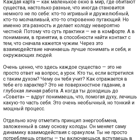
Каждая карта — как маленькое окно в мир, где обитают
существа, настолько разные, что иногда становится
немного не по себе: кто-то игривый и дружелюбный,
кто-то молчаливый, кто-то откровенно пугающий. Но
именно эта разность и делает колоду невероятно
честной. Потому что суть практики — не в комфорте. А в
понимании, в принятии, в способности найти контакт с
тем, что сначала кажется чужим. Через это
взаимодействие начинаешь лучше понимать и себя, и
окружающих людей.
Очень ценно, что здесь каждое существо — это не
просто ответ на вопрос, а урок. Кто ты, если встретился
с таким духом? Чему он тебя учит? Как отражается в
тебе его характер? Это не поверхностное гадание, а
глубокая личная работа. А когда ты доходишь до
«Совета» — вдруг понимаешь, что, помогая духу, лечишь
какую-то часть себя. Это очень необычный, но тонкий и
мощный процесс.
Отдельно хочу отметить принцип энергообмена,
заложенный в саму основу колоды. Он меняет саму
динамику взаимодействия с оракулом. Ты не просто
потребляешь ответы — ты включаешься, вступаешь в