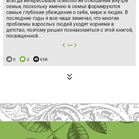
всегда интересовала психология отношений внутри
семьи, поскольку именно в семье формируются
самые глубокие убеждения о себе, мире и людях. В
последние годы я все чаще замечал, что многие
проблемы взрослых людей уходят корнями в
детство, поэтому решил познакомиться с этой книгой,
посвященной...
далее
Понравилось:
Комментариев:
Просмотров:
0
2
658