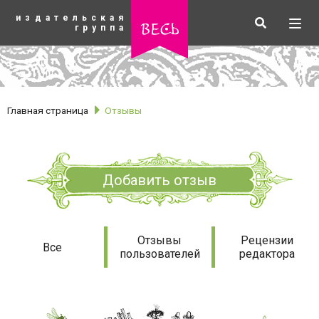
К
издательская
основному
Искать
Разв
весь
группа
содержанию
мен
Главная страница
Отзывы
Добавить отзыв
Отзывы
Отзывы
Рецензии
Все
пользователей
редактора
рубрики