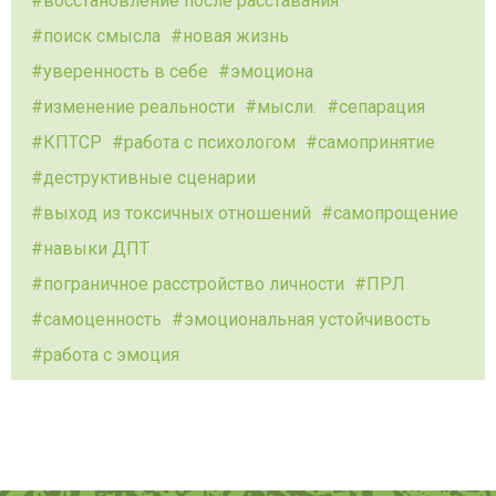
восстановление после расставания
поиск смысла
новая жизнь
уверенность в себе
эмоциона
изменение реальности
мысли.
сепарация
КПТСР
работа с психологом
самопринятие
деструктивные сценарии
выход из токсичных отношений
самопрощение
навыки ДПТ
пограничное расстройство личности
ПРЛ
самоценность
эмоциональная устойчивость
работа с эмоция