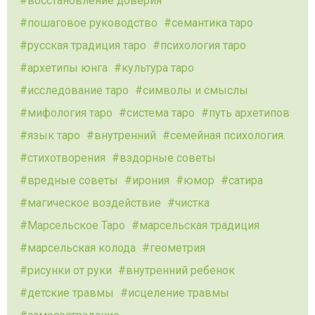
восстановление доверия
пошаговое руководство
семантика таро
русская традиция таро
психология таро
архетипы юнга
культура таро
исследование таро
символы и смыслы
мифология таро
система таро
путь архетипов
язык таро
внутренний
семейная психология.
стихотворения
вздорные советы
вредные советы
ирония
юмор
сатира
магическое воздействие
чистка
Марсельское Таро
марсельская традиция
марсельская колода
геометрия
рисунки от руки
внутренний ребенок
детские травмы
исцеление травмы