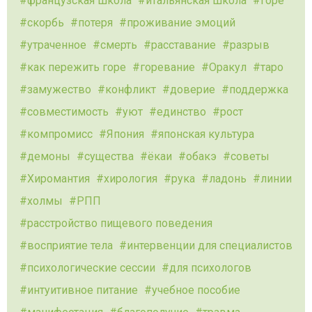
французская школа
итальянская школа
горе
скорбь
потеря
проживание эмоций
утраченное
смерть
расставание
разрыв
как пережить горе
горевание
Оракул
таро
замужество
конфликт
доверие
поддержка
совместимость
уют
единство
рост
компромисс
Япония
японская культура
демоны
существа
ёкаи
обакэ
советы
Хиромантия
хирология
рука
ладонь
линии
холмы
РПП
расстройство пищевого поведения
восприятие тела
интервенции для специалистов
психологические сессии
для психологов
интуитивное питание
учебное пособие