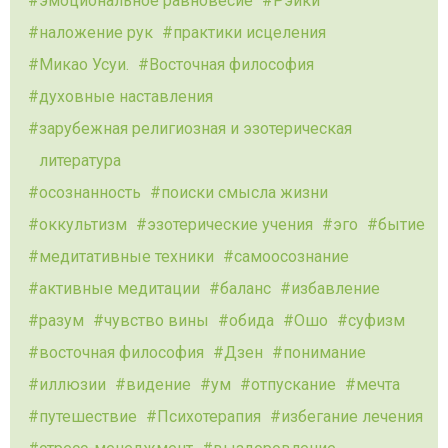
эмоциональное равновесие
Рэйки
наложение рук
практики исцеления
Микао Усуи.
Восточная философия
духовные наставления
зарубежная религиозная и эзотерическая
литература
осознанность
поиски смысла жизни
оккультизм
эзотерические учения
эго
бытие
медитативные техники
самоосознание
активные медитации
баланс
избавление
разум
чувство вины
обида
Ошо
суфизм
восточная философия
Дзен
понимание
иллюзии
видение
ум
отпускание
мечта
путешествие
Психотерапия
избегание лечения