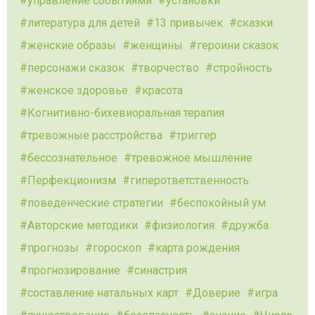
управление событиями
установки
литература для детей
13 привычек
сказки
женские образы
женщины
героини сказок
персонажи сказок
творчество
стройность
женское здоровье
красота
Когнитивно-бихевиоральная терапия
тревожные расстройства
триггер
бессознательное
тревожное мышление
Перфекционизм
гиперответственность
поведенческие стратегии
беспокойный ум
Авторские методики
физиология
дружба
прогнозы
гороскоп
карта рождения
прогнозирование
синастрия
составление натальных карт
Доверие
игра