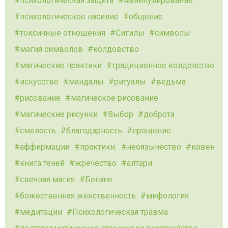
психологическая защита
манипулирование
психологическое насилие
общение
токсичные отношения
Сигилы
символы
магия символов
колдовство
магические практики
традиционное колдовство
искусство
мандалы
ритуалы
ведьма
рисование
магическое рисование
магические рисунки
Выбор
доброта
смелость
благодарность
прощение
аффирмации
практики.
неоязычество
ковен
книга теней
жречество
алтари
свечная магия
Богиня
божественная женственность
мифология
медитации
Психологическая травма