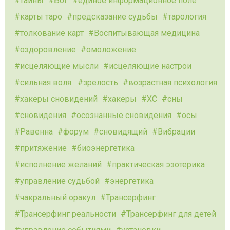
тайны
Бог
единое информационное поле
карты таро
предсказание судьбы
тарология
толкование карт
Воспитывающая медицина
оздоровление
омоложение
исцеляющие мысли
исцеляющие настрои
сильная воля.
зрелость
возрастная психология
хакеры сновидений
хакеры
ХС
сны
сновидения
осознанные сновидения
осы
Равенна
форум
сновидящий
Вибрации
притяжение
биоэнергетика
исполнение желаний
практическая эзотерика
управление судьбой
энергетика
чакральный оракул
Трансерфинг
Трансерфинг реальности
Трансерфинг для детей