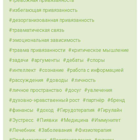
тревожная привязанность
избегающая привязанность
дезорганизованная привязанность
травматическая связь
эмоциональная зависимость
травма привязанности
критическое мышление
задачи
аргументы
дебаты
споры
интеллект
сознание
работа с информацией
рассуждения
доводы
личность
личное пространство
досуг
увлечения
духовно-нравственный рост
партнёр
бренд
финансы
доход
Гирудотерапия
Гирулайн
Эустресс
Пиявки
Медицина
Иммунитет
Лечебник
Заболевания
Физиотерапия