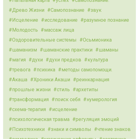
Натальная карта
успех
самопознание.
Древо Жизни
Самопознание
звук
Исцеление
исследование
разумное познание
Молодость
массаж лица
Оздоровительные системы
Осьмионика
шаманизм
шаманские практики
шаманы
магия
духи
духи предков
культура
тревога
психика
методы самопомощи.
Акаша
Хроники Акаши
реинкарнация
прошлые жизни
стиль
архетипы
трансформация
поиск себя
нумерология
схема-терапия
исцеление
психологическая травма
регуляция эмоций
Психотехники
знаки и символы
чтение знаков