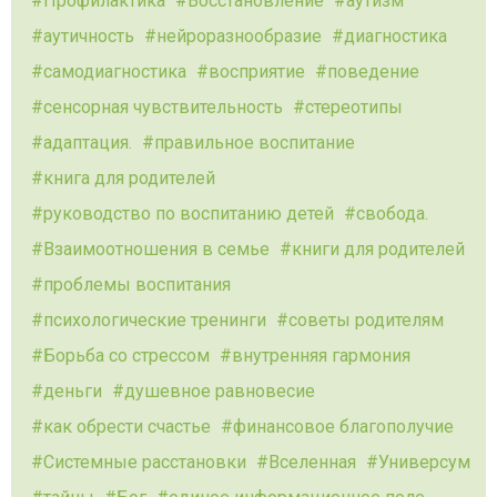
Профилактика
Восстановление
аутизм
аутичность
нейроразнообразие
диагностика
самодиагностика
восприятие
поведение
сенсорная чувствительность
стереотипы
адаптация.
правильное воспитание
книга для родителей
руководство по воспитанию детей
свобода.
Взаимоотношения в семье
книги для родителей
проблемы воспитания
психологические тренинги
советы родителям
Борьба со стрессом
внутренняя гармония
деньги
душевное равновесие
как обрести счастье
финансовое благополучие
Системные расстановки
Вселенная
Универсум