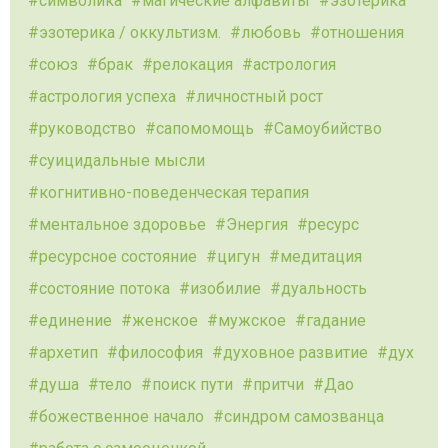
символика
магические алфавиты
эзотерика
эзотерика / оккультизм.
любовь
отношения
союз
брак
релокация
астрология
астрология успеха
личностный рост
руководство
сапомомощь
Самоубийство
суицидальные мысли
когнитивно-поведенческая терапия
ментальное здоровье
Энергия
ресурс
ресурсное состояние
цигун
медитация
состояние потока
изобилие
дуальность
единение
женское
мужское
гадание
архетип
философия
духовное развитие
дух
душа
тело
поиск пути
притчи
Дао
божественное начало
синдром самозванца