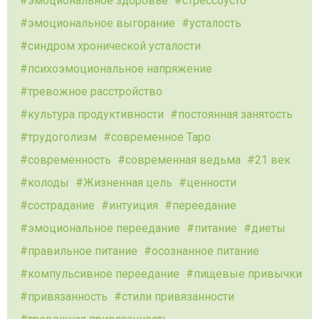
эмоциональное здоровье
стрессоусто
эмоциональное выгорание
усталость
синдром хронической усталости
психоэмоциональное напряжение
тревожное расстройство
культура продуктивности
постоянная занятость
трудоголизм
современное Таро
современность
современная ведьма
21 век
колоды
Жизненная цель
ценности
сострадание
интуиция
переедание
эмоциональное переедание
питание
диеты
правильное питание
осознанное питание
компульсивное переедание
пищевые привычки
привязанность
стили привязанности