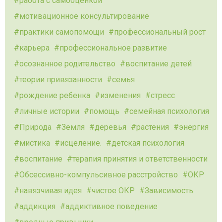
работа с самооценкой
мотивационное консультирование
практики самопомощи
профессиональный рост
карьера
профессиональное развитие
осознанное родительство
воспитание детей
теории привязанности
семья
рождение ребенка
изменения
стресс
личные истории
помощь
семейная психология
Природа
Земля
деревья
растения
энергия
мистика
исцеление.
детская психология
воспитание
терапия принятия и ответственности
Обсессивно-компульсивное расстройство
ОКР
навязчивая идея
чистое ОКР
Зависимость
аддикция
аддиктивное поведение