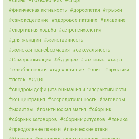
спина
позвоночник
спорт
физическая активность
дорсопатия
грыжи
самоисцеление
здоровое питание
плавание
спортивная ходьба
астропсихология
для женщин
женственность
женская трансформация
сексуальность
Самореализация
будущее
желание
вера
влюбленность
вдохновение
опыт
практика
поток
СДВГ
синдром дефицита внимания и гиперактивности
концентрация
сосредоточенность
заговоры
молитвы
практическая магия
сборник
сборник заговоров
сборник ритуалов
паника
преодоление паники
панические атаки