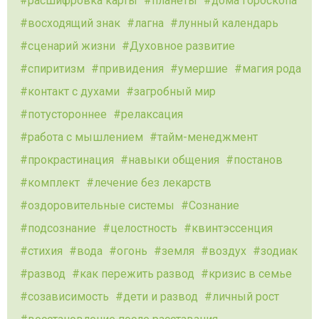
расшифровка карты
планеты
дома гороскопа
восходящий знак
лагна
лунный календарь
сценарий жизни
Духовное развитие
спиритизм
привидения
умершие
магия рода
контакт с духами
загробный мир
потустороннее
релаксация
работа с мышлением
тайм-менеджмент
прокрастинация
навыки общения
постанов
комплект
лечение без лекарств
оздоровительные системы
Сознание
подсознание
целостность
квинтэссенция
стихия
вода
огонь
земля
воздух
зодиак
развод
как пережить развод
кризис в семье
созависимость
дети и развод
личный рост