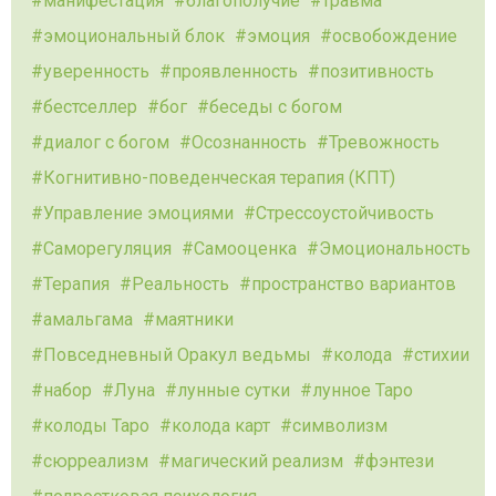
манифестация
благополучие
травма
эмоциональный блок
эмоция
освобождение
уверенность
проявленность
позитивность
бестселлер
бог
беседы с богом
диалог с богом
Осознанность
Тревожность
Когнитивно-поведенческая терапия (КПТ)
Управление эмоциями
Стрессоустойчивость
Саморегуляция
Самооценка
Эмоциональность
Терапия
Реальность
пространство вариантов
амальгама
маятники
Повседневный Оракул ведьмы
колода
стихии
набор
Луна
лунные сутки
лунное Таро
колоды Таро
колода карт
символизм
сюрреализм
магический реализм
фэнтези