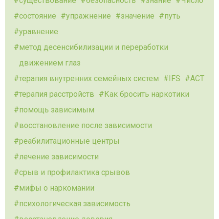
существование
безопасность
знание
Число
состояние
упражнение
значение
путь
уравнение
метод десенсибилизации и переработки
движением глаз
терапия внутренних семейных систем
IFS
ACT
терапия расстройств
Как бросить наркотики
помощь зависимым
восстановление после зависимости
реабилитационные центры
лечение зависимости
срыв и профилактика срывов
мифы о наркомании
психологическая зависимость