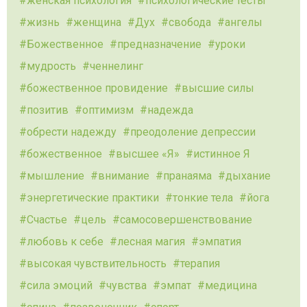
женская психология
психологические тесты
жизнь
женщина
Дух
свобода
ангелы
Божественное
предназначение
уроки
мудрость
ченнелинг
божественное провидение
высшие силы
позитив
оптимизм
надежда
обрести надежду
преодоление депрессии
божественное
высшее «Я»
истинное Я
мышление
внимание
пранаяма
дыхание
энергетические практики
тонкие тела
йога
Счастье
цель
самосовершенствование
любовь к себе
лесная магия
эмпатия
высокая чувствительность
терапия
сила эмоций
чувства
эмпат
медицина