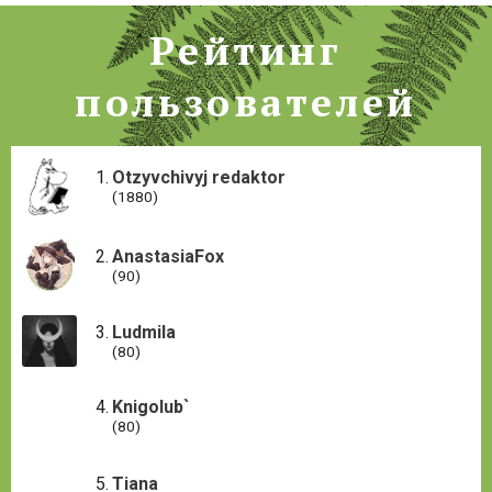
Рейтинг
пользователей
Otzyvchivyj redaktor
(1880)
AnastasiaFox
(90)
Ludmila
(80)
Knigolub`
(80)
Tiana