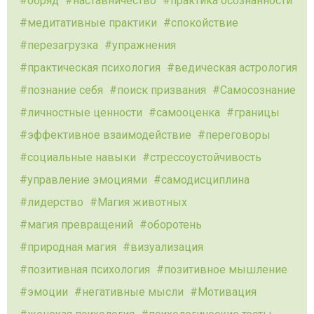
обряд
наставничество
практика осознанности
медитативные практики
спокойствие
перезагрузка
упражнения
практическая психология
ведическая астрология
познание себя
поиск призвания
Самосознание
личностные ценности
самооценка
границы
эффективное взаимодействие
переговоры
социальные навыки
стрессоустойчивость
управление эмоциями
самодисциплина
лидерство
Магия животных
магия превращений
оборотень
природная магия
визуализация
позитивная психология
позитивное мышление
эмоции
негативные мысли
Мотивация