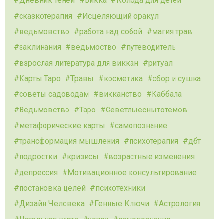
Дневник теней
Викка
Колода для детей
сказкотерапия
Исцеляющий оракул
ведьмовство
работа над собой
магия трав
заклинания
ведьмоство
путеводитель
взрослая литература для виккан
ритуал
Карты Таро
Травы
косметика
сбор и сушка
советы садоводам
викканство
Каббала
Ведьмовство
Таро
Севетлыеснытотемов
метафорические карты
самопознание
трансформация мышления
психотерапия
дбт
подростки
кризисы
возрастные изменения
депрессия
Мотивационное консультирование
постановка целей
психотехники
Дизайн Человека
Генные Ключи
Астрология