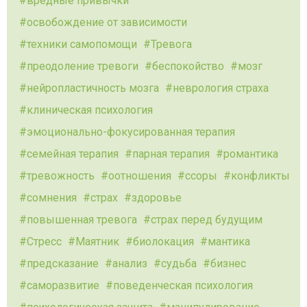
вредные привычки
освобождение от зависимости
техники самопомощи
Тревога
преодоление тревоги
беспокойство
мозг
нейропластичность мозга
неврология страха
клиническая психология
эмоционально-фокусированная терапия
семейная терапия
парная терапия
романтика
тревожность
оотношения
ссоры
конфликты
сомнения
страх
здоровье
повышенная тревога
страх перед будущим
Стресс
Маятник
биолокация
мантика
предсказание
анализ
судьба
бизнес
саморазвитие
поведенческая психология