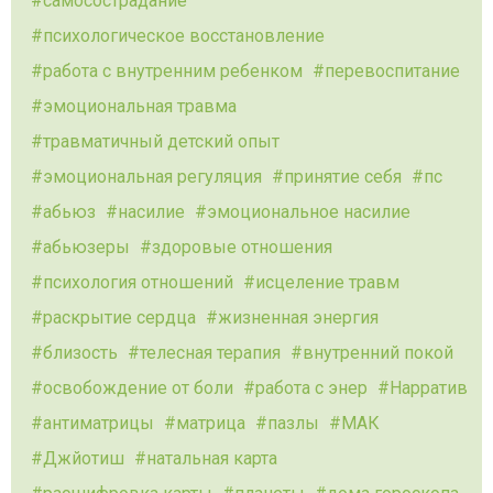
самосострадание
психологическое восстановление
работа с внутренним ребенком
перевоспитание
эмоциональная травма
травматичный детский опыт
эмоциональная регуляция
принятие себя
пс
абьюз
насилие
эмоциональное насилие
абьюзеры
здоровые отношения
психология отношений
исцеление травм
раскрытие сердца
жизненная энергия
близость
телесная терапия
внутренний покой
освобождение от боли
работа с энер
Нарратив
антиматрицы
матрица
пазлы
МАК
Джйотиш
натальная карта