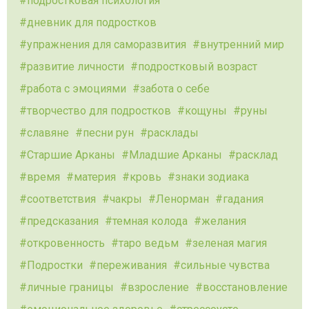
подростковая психология
дневник для подростков
упражнения для саморазвития
внутренний мир
развитие личности
подростковый возраст
работа с эмоциями
забота о себе
творчество для подростков
кощуны
руны
славяне
песни рун
расклады
Старшие Арканы
Младшие Арканы
расклад
время
материя
кровь
знаки зодиака
соответствия
чакры
Ленорман
гадания
предсказания
темная колода
желания
откровенность
таро ведьм
зеленая магия
Подростки
переживания
сильные чувства
личные границы
взросление
восстановление