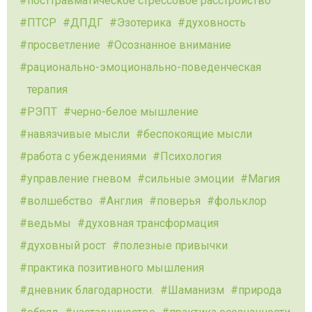
посттравматическое стрессовое расстройство
ПТСР
ДПДГ
Эзотерика
духовность
просветление
Осознанное внимание
рационально-эмоционально-поведенческая
терапия
РЭПТ
черно-белое мышление
навязчивые мысли
беспокоящие мысли
работа с убеждениями
Психология
управление гневом
сильные эмоции
Магия
волшебство
Англия
поверья
фольклор
ведьмы
духовная трансформация
духовный рост
полезные привычки
практика позитивного мышления
дневник благодарности.
Шаманизм
природа