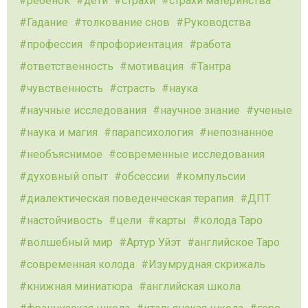
ребенок
дети
страхи
страхи материнства
Гадание
толкование снов
Руководства
профессия
профориентация
работа
ответственность
мотивация
Тантра
чувственность
страсть
наука
научные исследования
научное знание
ученые
наука и магия
парапсихология
непознанное
необъяснимое
современные исследования
духовный опыт
обсессии
компульсии
диалектическая поведенческая терапия
ДПТ
настойчивость
цели
карты
колода Таро
волшебный мир
Артур Уйэт
английское Таро
современная колода
Изумрудная скрижаль
книжная миниатюра
английская школа