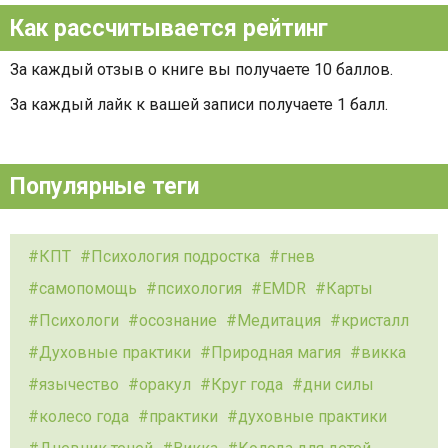
Как рассчитывается рейтинг
За каждый отзыв о книге вы получаете 10 баллов.
За каждый лайк к вашей записи получаете 1 балл.
Популярные теги
КПТ
Психология подростка
гнев
самопомощь
психология
EMDR
Карты
Психологи
осознание
Медитация
кристалл
Духовные практики
Природная магия
викка
язычество
оракул
Круг года
дни силы
колесо года
практики
духовные практики