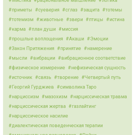
Мистика
рациональное мышление
логика
приметы
суеверия
сглаз
защита
тотемы
тотемизм
животные
звери
птицы
истина
карма
план души
миссия
прошлые воплощения
Акаши
Эмоции
Закон Притяжения
принятие
намерение
мысли
вибрации
вибрационное соответствие
физическое измерение
нефизическая сущность
источник
связь
творение
Четвертый путь
Георгий Гурджиев
символика Таро
нарциссизм
мазохизм
нарциссическая травма
нарциссическая жертва
газлайтинг
нарциссическое насилие
диалектическая поведенческая терапии