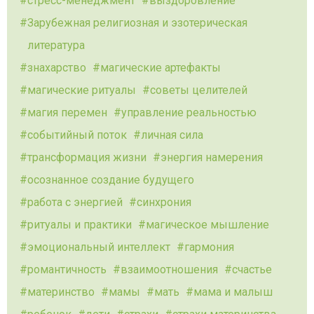
стресс-менеджмент
выздоровление
Зарубежная религиозная и эзотерическая
литература
знахарство
магические артефакты
магические ритуалы
советы целителей
магия перемен
управление реальностью
событийный поток
личная сила
трансформация жизни
энергия намерения
осознанное создание будущего
работа с энергией
синхрония
ритуалы и практики
магическое мышление
эмоциональный интеллект
гармония
романтичность
взаимоотношения
счастье
материнство
мамы
мать
мама и малыш