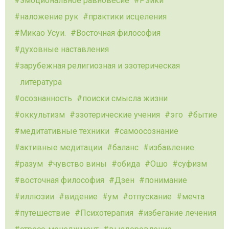
эмоциональное равновесие
Рэйки
наложение рук
практики исцеления
Микао Усуи.
Восточная философия
духовные наставления
зарубежная религиозная и эзотерическая
литература
осознанность
поиски смысла жизни
оккультизм
эзотерические учения
эго
бытие
медитативные техники
самоосознание
активные медитации
баланс
избавление
разум
чувство вины
обида
Ошо
суфизм
восточная философия
Дзен
понимание
иллюзии
видение
ум
отпускание
мечта
путешествие
Психотерапия
избегание лечения