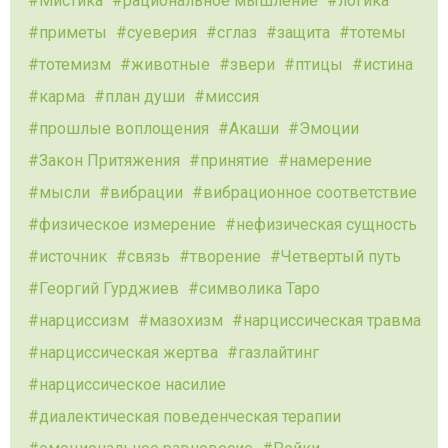
Мистика
рациональное мышление
логика
приметы
суеверия
сглаз
защита
тотемы
тотемизм
животные
звери
птицы
истина
карма
план души
миссия
прошлые воплощения
Акаши
Эмоции
Закон Притяжения
принятие
намерение
мысли
вибрации
вибрационное соответствие
физическое измерение
нефизическая сущность
источник
связь
творение
Четвертый путь
Георгий Гурджиев
символика Таро
нарциссизм
мазохизм
нарциссическая травма
нарциссическая жертва
газлайтинг
нарциссическое насилие
диалектическая поведенческая терапии