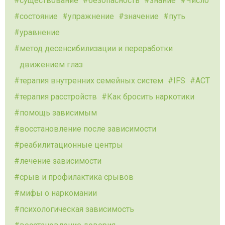
существование
безопасность
знание
Число
состояние
упражнение
значение
путь
уравнение
метод десенсибилизации и переработки
движением глаз
терапия внутренних семейных систем
IFS
ACT
терапия расстройств
Как бросить наркотики
помощь зависимым
восстановление после зависимости
реабилитационные центры
лечение зависимости
срыв и профилактика срывов
мифы о наркомании
психологическая зависимость