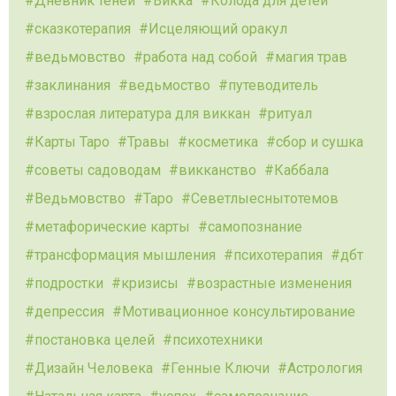
Дневник теней
Викка
Колода для детей
сказкотерапия
Исцеляющий оракул
ведьмовство
работа над собой
магия трав
заклинания
ведьмоство
путеводитель
взрослая литература для виккан
ритуал
Карты Таро
Травы
косметика
сбор и сушка
советы садоводам
викканство
Каббала
Ведьмовство
Таро
Севетлыеснытотемов
метафорические карты
самопознание
трансформация мышления
психотерапия
дбт
подростки
кризисы
возрастные изменения
депрессия
Мотивационное консультирование
постановка целей
психотехники
Дизайн Человека
Генные Ключи
Астрология