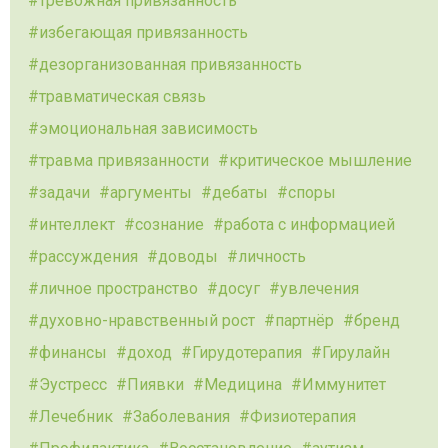
тревожная привязанность
избегающая привязанность
дезорганизованная привязанность
травматическая связь
эмоциональная зависимость
травма привязанности
критическое мышление
задачи
аргументы
дебаты
споры
интеллект
сознание
работа с информацией
рассуждения
доводы
личность
личное пространство
досуг
увлечения
духовно-нравственный рост
партнёр
бренд
финансы
доход
Гирудотерапия
Гирулайн
Эустресс
Пиявки
Медицина
Иммунитет
Лечебник
Заболевания
Физиотерапия