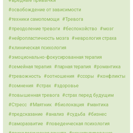
вредные привычки
освобождение от зависимости
техники самопомощи
Тревога
преодоление тревоги
беспокойство
мозг
нейропластичность мозга
неврология страха
клиническая психология
эмоционально-фокусированная терапия
семейная терапия
парная терапия
романтика
тревожность
оотношения
ссоры
конфликты
сомнения
страх
здоровье
повышенная тревога
страх перед будущим
Стресс
Маятник
биолокация
мантика
предсказание
анализ
судьба
бизнес
саморазвитие
поведенческая психология