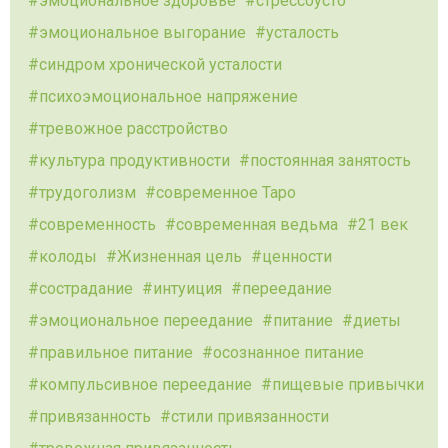
эмоциональное здоровье
стрессоусто
эмоциональное выгорание
усталость
синдром хронической усталости
психоэмоциональное напряжение
тревожное расстройство
культура продуктивности
постоянная занятость
трудоголизм
современное Таро
современность
современная ведьма
21 век
колоды
Жизненная цель
ценности
сострадание
интуиция
переедание
эмоциональное переедание
питание
диеты
правильное питание
осознанное питание
компульсивное переедание
пищевые привычки
привязанность
стили привязанности