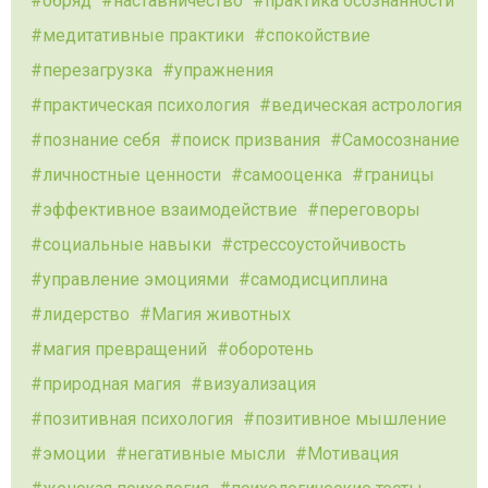
обряд
наставничество
практика осознанности
медитативные практики
спокойствие
перезагрузка
упражнения
практическая психология
ведическая астрология
познание себя
поиск призвания
Самосознание
личностные ценности
самооценка
границы
эффективное взаимодействие
переговоры
социальные навыки
стрессоустойчивость
управление эмоциями
самодисциплина
лидерство
Магия животных
магия превращений
оборотень
природная магия
визуализация
позитивная психология
позитивное мышление
эмоции
негативные мысли
Мотивация