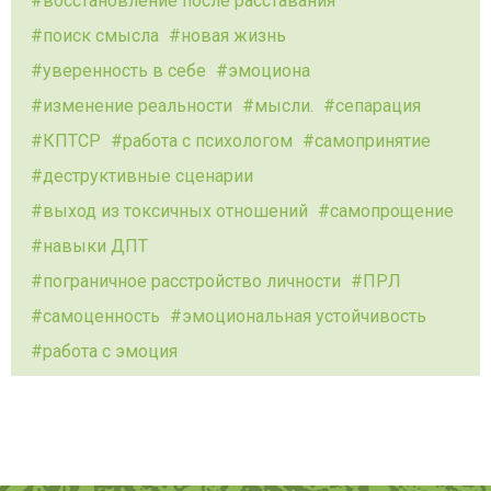
восстановление после расставания
поиск смысла
новая жизнь
уверенность в себе
эмоциона
изменение реальности
мысли.
сепарация
КПТСР
работа с психологом
самопринятие
деструктивные сценарии
выход из токсичных отношений
самопрощение
навыки ДПТ
пограничное расстройство личности
ПРЛ
самоценность
эмоциональная устойчивость
работа с эмоция