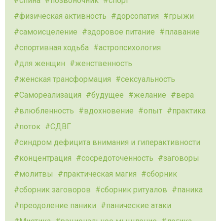
спина
позвоночник
спорт
физическая активность
дорсопатия
грыжи
самоисцеление
здоровое питание
плавание
спортивная ходьба
астропсихология
для женщин
женственность
женская трансформация
сексуальность
Самореализация
будущее
желание
вера
влюбленность
вдохновение
опыт
практика
поток
СДВГ
синдром дефицита внимания и гиперактивности
концентрация
сосредоточенность
заговоры
молитвы
практическая магия
сборник
сборник заговоров
сборник ритуалов
паника
преодоление паники
панические атаки