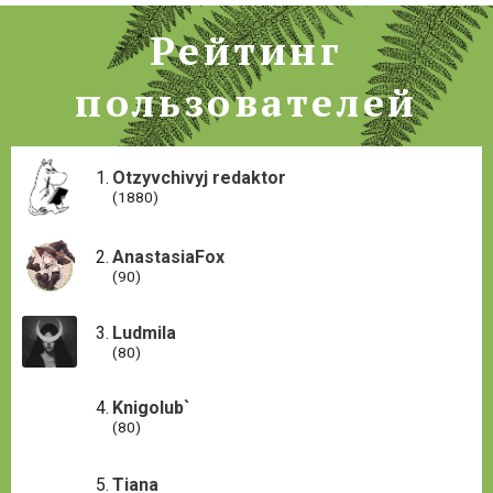
Рейтинг
пользователей
Otzyvchivyj redaktor
(1880)
AnastasiaFox
(90)
Ludmila
(80)
Knigolub`
(80)
Tiana