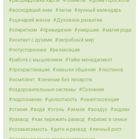
расшифровка карты
планеты
дома гороскопа
восходящий знак
лагна
лунный календарь
сценарий жизни
Духовное развитие
спиритизм
привидения
умершие
магия рода
контакт с духами
загробный мир
потустороннее
релаксация
работа с мышлением
тайм-менеджмент
прокрастинация
навыки общения
постанов
комплект
лечение без лекарств
оздоровительные системы
Сознание
подсознание
целостность
квинтэссенция
стихия
вода
огонь
земля
воздух
зодиак
развод
как пережить развод
кризис в семье
созависимость
дети и развод
личный рост