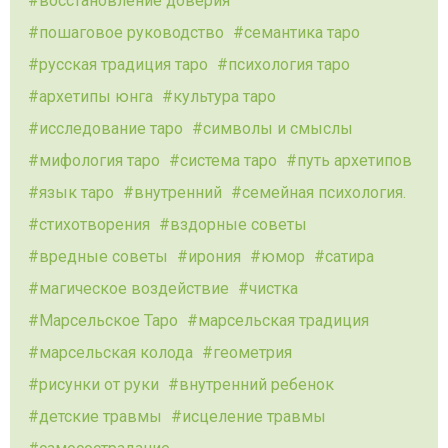
восстановление доверия
пошаговое руководство
семантика таро
русская традиция таро
психология таро
архетипы юнга
культура таро
исследование таро
символы и смыслы
мифология таро
система таро
путь архетипов
язык таро
внутренний
семейная психология.
стихотворения
вздорные советы
вредные советы
ирония
юмор
сатира
магическое воздействие
чистка
Марсельское Таро
марсельская традиция
марсельская колода
геометрия
рисунки от руки
внутренний ребенок
детские травмы
исцеление травмы