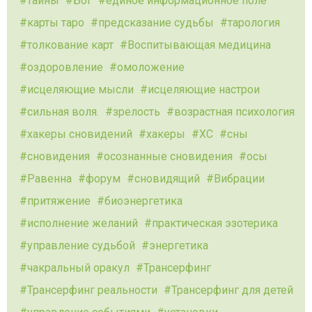
тайны
Бог
единое информационное поле
карты таро
предсказание судьбы
тарология
толкование карт
Воспитывающая медицина
оздоровление
омоложение
исцеляющие мысли
исцеляющие настрои
сильная воля.
зрелость
возрастная психология
хакеры сновидений
хакеры
ХС
сны
сновидения
осознанные сновидения
осы
Равенна
форум
сновидящий
Вибрации
притяжение
биоэнергетика
исполнение желаний
практическая эзотерика
управление судьбой
энергетика
чакральный оракул
Трансерфинг
Трансерфинг реальности
Трансерфинг для детей