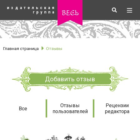
К
издательская
основному
Искать
Разв
весь
группа
содержанию
мен
Главная страница
Отзывы
Добавить отзыв
Отзывы
Отзывы
Рецензии
Все
пользователей
редактора
рубрики