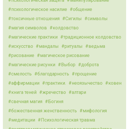
психологическая защита
манипулирование
психологическое насилие
общение
токсичные отношения
Сигилы
символы
магия символов
колдовство
магические практики
традиционное колдовство
искусство
мандалы
ритуалы
ведьма
рисование
магическое рисование
магические рисунки
Выбор
доброта
смелость
благодарность
прощение
аффирмации
практики.
неоязычество
ковен
книга теней
жречество
алтари
свечная магия
Богиня
божественная женственность
мифология
медитации
Психологическая травма