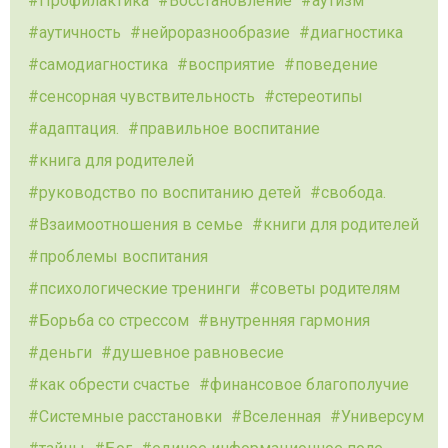
Профилактика
Восстановление
аутизм
аутичность
нейроразнообразие
диагностика
самодиагностика
восприятие
поведение
сенсорная чувствительность
стереотипы
адаптация.
правильное воспитание
книга для родителей
руководство по воспитанию детей
свобода.
Взаимоотношения в семье
книги для родителей
проблемы воспитания
психологические тренинги
советы родителям
Борьба со стрессом
внутренняя гармония
деньги
душевное равновесие
как обрести счастье
финансовое благополучие
Системные расстановки
Вселенная
Универсум