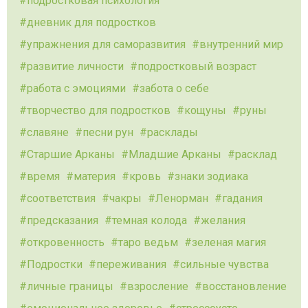
подростковая психология
дневник для подростков
упражнения для саморазвития
внутренний мир
развитие личности
подростковый возраст
работа с эмоциями
забота о себе
творчество для подростков
кощуны
руны
славяне
песни рун
расклады
Старшие Арканы
Младшие Арканы
расклад
время
материя
кровь
знаки зодиака
соответствия
чакры
Ленорман
гадания
предсказания
темная колода
желания
откровенность
таро ведьм
зеленая магия
Подростки
переживания
сильные чувства
личные границы
взросление
восстановление