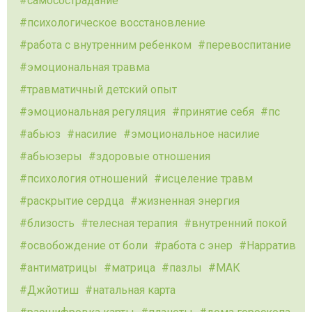
самосострадание
психологическое восстановление
работа с внутренним ребенком
перевоспитание
эмоциональная травма
травматичный детский опыт
эмоциональная регуляция
принятие себя
пс
абьюз
насилие
эмоциональное насилие
абьюзеры
здоровые отношения
психология отношений
исцеление травм
раскрытие сердца
жизненная энергия
близость
телесная терапия
внутренний покой
освобождение от боли
работа с энер
Нарратив
антиматрицы
матрица
пазлы
МАК
Джйотиш
натальная карта