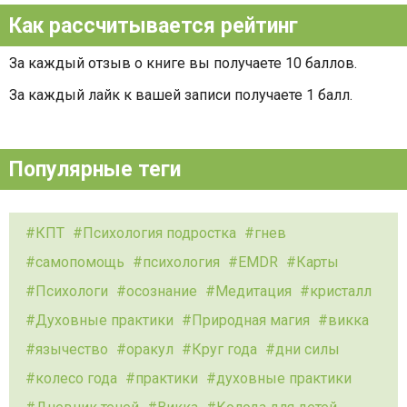
Как рассчитывается рейтинг
За каждый отзыв о книге вы получаете 10 баллов.
За каждый лайк к вашей записи получаете 1 балл.
Популярные теги
КПТ
Психология подростка
гнев
самопомощь
психология
EMDR
Карты
Психологи
осознание
Медитация
кристалл
Духовные практики
Природная магия
викка
язычество
оракул
Круг года
дни силы
колесо года
практики
духовные практики