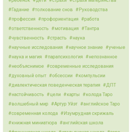
ребенок
дети
страхи
страхи материнства
Гадание
толкование снов
Руководства
профессия
профориентация
работа
ответственность
мотивация
Тантра
чувственность
страсть
наука
научные исследования
научное знание
ученые
наука и магия
парапсихология
непознанное
необъяснимое
современные исследования
духовный опыт
обсессии
компульсии
диалектическая поведенческая терапия
ДПТ
настойчивость
цели
карты
колода Таро
волшебный мир
Артур Уйэт
английское Таро
современная колода
Изумрудная скрижаль
книжная миниатюра
английская школа