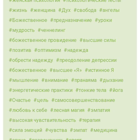
женская психология
психологические тесты
жизнь
женщина
Дух
свобода
ангелы
Божественное
предназначение
уроки
мудрость
ченнелинг
божественное провидение
высшие силы
позитив
оптимизм
надежда
обрести надежду
преодоление депрессии
божественное
высшее «Я»
истинное Я
мышление
внимание
пранаяма
дыхание
энергетические практики
тонкие тела
йога
Счастье
цель
самосовершенствование
любовь к себе
лесная магия
эмпатия
высокая чувствительность
терапия
сила эмоций
чувства
эмпат
медицина