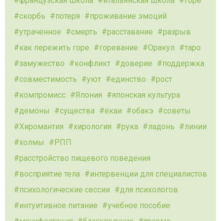
французская школа
итальянская школа
горе
скорбь
потеря
проживание эмоций
утраченное
смерть
расставание
разрыв
как пережить горе
горевание
Оракул
таро
замужество
конфликт
доверие
поддержка
совместимость
уют
единство
рост
компромисс
Япония
японская культура
демоны
существа
ёкаи
обакэ
советы
Хиромантия
хирология
рука
ладонь
линии
холмы
РПП
расстройство пищевого поведения
восприятие тела
интервенции для специалистов
психологические сессии
для психологов
интуитивное питание
учебное пособие