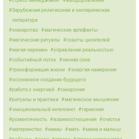
стресс-менеджмент
выздоровление
Зарубежная религиозная и эзотерическая
литература
знахарство
магические артефакты
магические ритуалы
советы целителей
магия перемен
управление реальностью
событийный поток
личная сила
трансформация жизни
энергия намерения
осознанное создание будущего
работа с энергией
синхрония
ритуалы и практики
магическое мышление
эмоциональный интеллект
гармония
романтичность
взаимоотношения
счастье
материнство
мамы
мать
мама и малыш