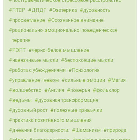
посттравматическое стрессовое расстройство
ПТСР
ДПДГ
Эзотерика
духовность
просветление
Осознанное внимание
рационально-эмоционально-поведенческая
терапия
РЭПТ
черно-белое мышление
навязчивые мысли
беспокоящие мысли
работа с убеждениями
Психология
управление гневом
сильные эмоции
Магия
волшебство
Англия
поверья
фольклор
ведьмы
духовная трансформация
духовный рост
полезные привычки
практика позитивного мышления
дневник благодарности.
Шаманизм
природа