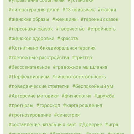
управление событиями
установки
литература для детей
13 привычек
сказки
женские образы
женщины
героини сказок
персонажи сказок
творчество
стройность
женское здоровье
красота
Когнитивно-бихевиоральная терапия
тревожные расстройства
триггер
бессознательное
тревожное мышление
Перфекционизм
гиперответственность
поведенческие стратегии
беспокойный ум
Авторские методики
физиология
дружба
прогнозы
гороскоп
карта рождения
прогнозирование
синастрия
составление натальных карт
Доверие
игра