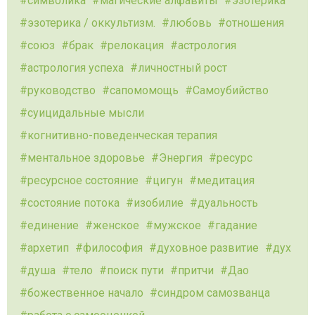
символика
магические алфавиты
эзотерика
эзотерика / оккультизм.
любовь
отношения
союз
брак
релокация
астрология
астрология успеха
личностный рост
руководство
сапомомощь
Самоубийство
суицидальные мысли
когнитивно-поведенческая терапия
ментальное здоровье
Энергия
ресурс
ресурсное состояние
цигун
медитация
состояние потока
изобилие
дуальность
единение
женское
мужское
гадание
архетип
философия
духовное развитие
дух
душа
тело
поиск пути
притчи
Дао
божественное начало
синдром самозванца