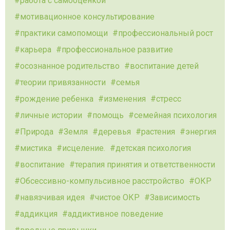
работа с самооценкой
мотивационное консультирование
практики самопомощи
профессиональный рост
карьера
профессиональное развитие
осознанное родительство
воспитание детей
теории привязанности
семья
рождение ребенка
изменения
стресс
личные истории
помощь
семейная психология
Природа
Земля
деревья
растения
энергия
мистика
исцеление.
детская психология
воспитание
терапия принятия и ответственности
Обсессивно-компульсивное расстройство
ОКР
навязчивая идея
чистое ОКР
Зависимость
аддикция
аддиктивное поведение