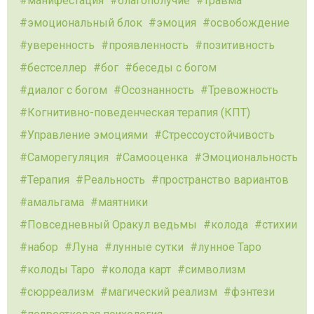
манифестация
благополучие
травма
эмоциональный блок
эмоция
освобождение
уверенность
проявленность
позитивность
бестселлер
бог
беседы с богом
диалог с богом
Осознанность
Тревожность
Когнитивно-поведенческая терапия (КПТ)
Управление эмоциями
Стрессоустойчивость
Саморегуляция
Самооценка
Эмоциональность
Терапия
Реальность
пространство вариантов
амальгама
маятники
Повседневный Оракул ведьмы
колода
стихии
набор
Луна
лунные сутки
лунное Таро
колоды Таро
колода карт
символизм
сюрреализм
магический реализм
фэнтези