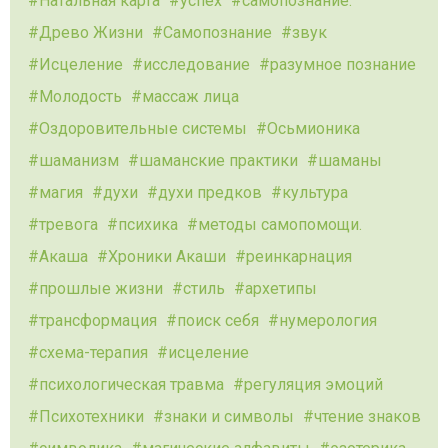
Натальная карта
успех
самопознание.
Древо Жизни
Самопознание
звук
Исцеление
исследование
разумное познание
Молодость
массаж лица
Оздоровительные системы
Осьмионика
шаманизм
шаманские практики
шаманы
магия
духи
духи предков
культура
тревога
психика
методы самопомощи.
Акаша
Хроники Акаши
реинкарнация
прошлые жизни
стиль
архетипы
трансформация
поиск себя
нумерология
схема-терапия
исцеление
психологическая травма
регуляция эмоций
Психотехники
знаки и символы
чтение знаков