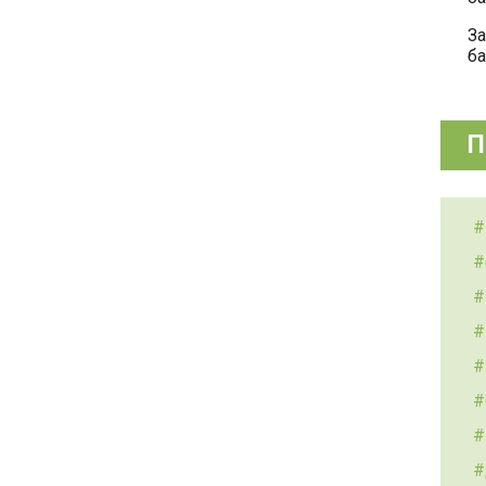
За
ба
П