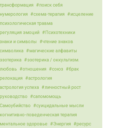
трансформация
поиск себя
нумерология
схема-терапия
исцеление
психологическая травма
регуляция эмоций
Психотехники
знаки и символы
чтение знаков
символика
магические алфавиты
эзотерика
эзотерика / оккультизм.
любовь
отношения
союз
брак
релокация
астрология
астрология успеха
личностный рост
руководство
сапомомощь
Самоубийство
суицидальные мысли
когнитивно-поведенческая терапия
ментальное здоровье
Энергия
ресурс