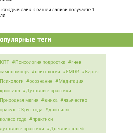
 каждый лайк к вашей записи получаете 1
лл.
опулярные теги
КПТ
Психология подростка
гнев
самопомощь
психология
EMDR
Карты
Психологи
осознание
Медитация
кристалл
Духовные практики
Природная магия
викка
язычество
оракул
Круг года
дни силы
колесо года
практики
духовные практики
Дневник теней