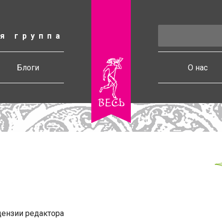
я группа
есь
Блоги
О нас
ензии редактора