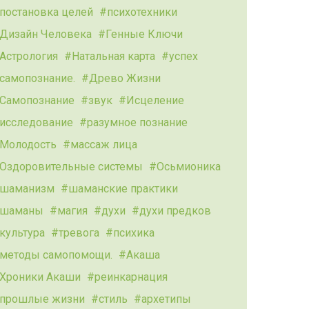
постановка целей
психотехники
Дизайн Человека
Генные Ключи
Астрология
Натальная карта
успех
самопознание.
Древо Жизни
Самопознание
звук
Исцеление
исследование
разумное познание
Молодость
массаж лица
Оздоровительные системы
Осьмионика
шаманизм
шаманские практики
шаманы
магия
духи
духи предков
культура
тревога
психика
методы самопомощи.
Акаша
Хроники Акаши
реинкарнация
прошлые жизни
стиль
архетипы