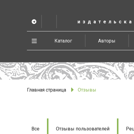
К
основному
содержанию
издательска
Telegram
ВК
в
Vesbook
Развернуть
Каталог
Авторы
меню
Главная страница
Отзывы
Отзывы
Все
Отзывы пользователей
Рец