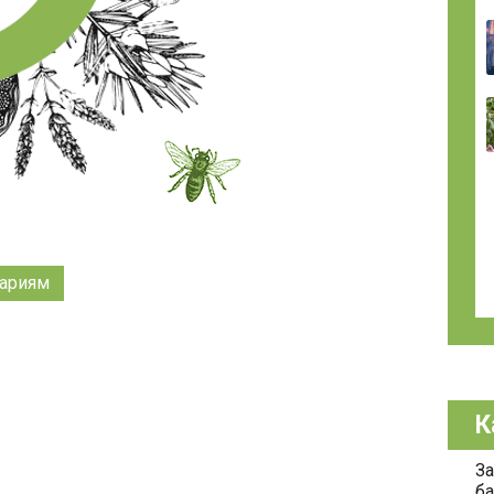
ариям
К
За
ба