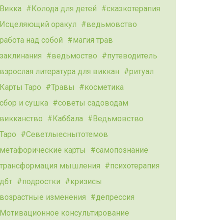
Викка
Колода для детей
сказкотерапия
Исцеляющий оракул
ведьмовство
работа над собой
магия трав
заклинания
ведьмоство
путеводитель
взрослая литература для виккан
ритуал
Карты Таро
Травы
косметика
сбор и сушка
советы садоводам
викканство
Каббала
Ведьмовство
Таро
Севетлыеснытотемов
метафорические карты
самопознание
трансформация мышления
психотерапия
дбт
подростки
кризисы
возрастные изменения
депрессия
Мотивационное консультирование