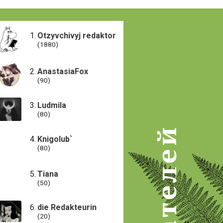
Otzyvchivyj redaktor
(1880)
AnastasiaFox
(90)
Ludmila
(80)
Knigolub`
(80)
Tiana
(50)
die Redakteurin
(20)