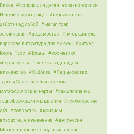
Викка
Колода для детей
сказкотерапия
Исцеляющий оракул
ведьмовство
работа над собой
магия трав
заклинания
ведьмоство
путеводитель
взрослая литература для виккан
ритуал
Карты Таро
Травы
косметика
сбор и сушка
советы садоводам
викканство
Каббала
Ведьмовство
Таро
Севетлыеснытотемов
метафорические карты
самопознание
трансформация мышления
психотерапия
дбт
подростки
кризисы
возрастные изменения
депрессия
Мотивационное консультирование