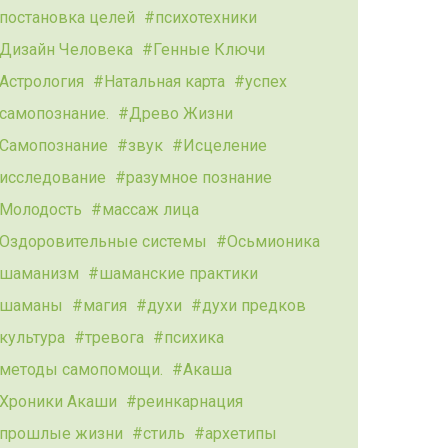
постановка целей
психотехники
Дизайн Человека
Генные Ключи
Астрология
Натальная карта
успех
самопознание.
Древо Жизни
Самопознание
звук
Исцеление
исследование
разумное познание
Молодость
массаж лица
Оздоровительные системы
Осьмионика
шаманизм
шаманские практики
шаманы
магия
духи
духи предков
культура
тревога
психика
методы самопомощи.
Акаша
Хроники Акаши
реинкарнация
прошлые жизни
стиль
архетипы