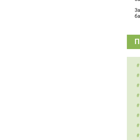
За
ба
П