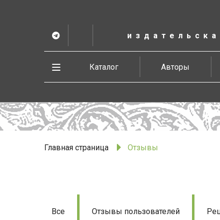
К
основному
содержанию
издательска
Telegram
ВК
в
Vesbook
Развернуть
Каталог
Авторы
меню
Главная страница
Отзывы
Отзывы
Все
Отзывы пользователей
Рец