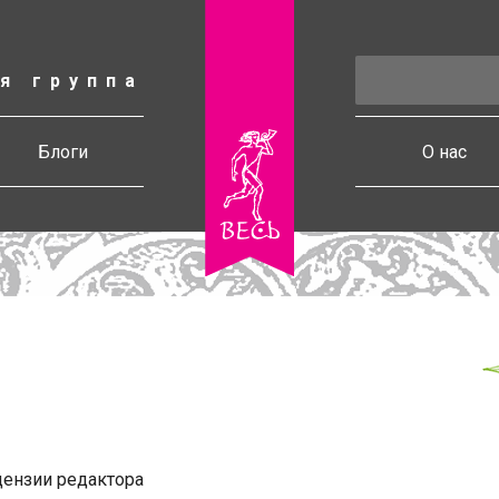
я группа
есь
Блоги
О нас
ензии редактора