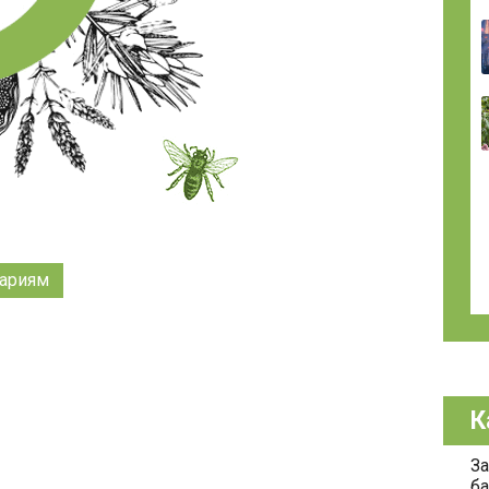
ариям
К
За
ба