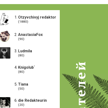
Otzyvchivyj redaktor
(1880)
AnastasiaFox
(90)
Ludmila
(80)
Knigolub`
(80)
Tiana
(50)
die Redakteurin
(20)