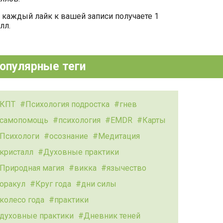
 каждый лайк к вашей записи получаете 1
лл.
опулярные теги
КПТ
Психология подростка
гнев
самопомощь
психология
EMDR
Карты
Психологи
осознание
Медитация
кристалл
Духовные практики
Природная магия
викка
язычество
оракул
Круг года
дни силы
колесо года
практики
духовные практики
Дневник теней