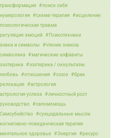
трансформация
поиск себя
нумерология
схема-терапия
исцеление
психологическая травма
регуляция эмоций
Психотехники
знаки и символы
чтение знаков
символика
магические алфавиты
эзотерика
эзотерика / оккультизм.
любовь
отношения
союз
брак
релокация
астрология
астрология успеха
личностный рост
руководство
сапомомощь
Самоубийство
суицидальные мысли
когнитивно-поведенческая терапия
ментальное здоровье
Энергия
ресурс