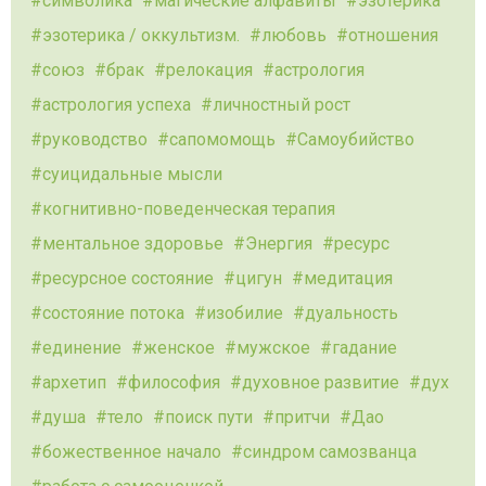
символика
магические алфавиты
эзотерика
эзотерика / оккультизм.
любовь
отношения
союз
брак
релокация
астрология
астрология успеха
личностный рост
руководство
сапомомощь
Самоубийство
суицидальные мысли
когнитивно-поведенческая терапия
ментальное здоровье
Энергия
ресурс
ресурсное состояние
цигун
медитация
состояние потока
изобилие
дуальность
единение
женское
мужское
гадание
архетип
философия
духовное развитие
дух
душа
тело
поиск пути
притчи
Дао
божественное начало
синдром самозванца