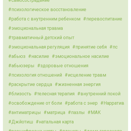
самосострадание
психологическое восстановление
работа с внутренним ребенком
перевоспитание
эмоциональная травма
травматичный детский опыт
эмоциональная регуляция
принятие себя
пс
абьюз
насилие
эмоциональное насилие
абьюзеры
здоровые отношения
психология отношений
исцеление травм
раскрытие сердца
жизненная энергия
близость
телесная терапия
внутренний покой
освобождение от боли
работа с энер
Нарратив
антиматрицы
матрица
пазлы
МАК
Джйотиш
натальная карта