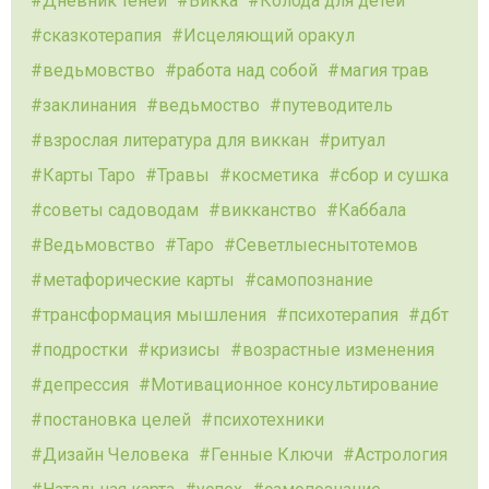
Дневник теней
Викка
Колода для детей
сказкотерапия
Исцеляющий оракул
ведьмовство
работа над собой
магия трав
заклинания
ведьмоство
путеводитель
взрослая литература для виккан
ритуал
Карты Таро
Травы
косметика
сбор и сушка
советы садоводам
викканство
Каббала
Ведьмовство
Таро
Севетлыеснытотемов
метафорические карты
самопознание
трансформация мышления
психотерапия
дбт
подростки
кризисы
возрастные изменения
депрессия
Мотивационное консультирование
постановка целей
психотехники
Дизайн Человека
Генные Ключи
Астрология