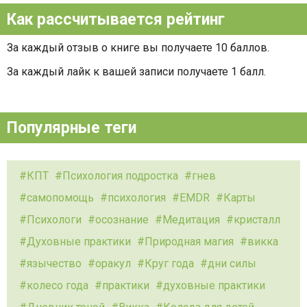
Как рассчитывается рейтинг
За каждый отзыв о книге вы получаете 10 баллов.
За каждый лайк к вашей записи получаете 1 балл.
Популярные теги
КПТ
Психология подростка
гнев
самопомощь
психология
EMDR
Карты
Психологи
осознание
Медитация
кристалл
Духовные практики
Природная магия
викка
язычество
оракул
Круг года
дни силы
колесо года
практики
духовные практики