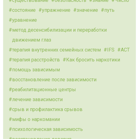
существование
безопасность
знание
Число
состояние
упражнение
значение
путь
уравнение
метод десенсибилизации и переработки
движением глаз
терапия внутренних семейных систем
IFS
ACT
терапия расстройств
Как бросить наркотики
помощь зависимым
восстановление после зависимости
реабилитационные центры
лечение зависимости
срыв и профилактика срывов
мифы о наркомании
психологическая зависимость