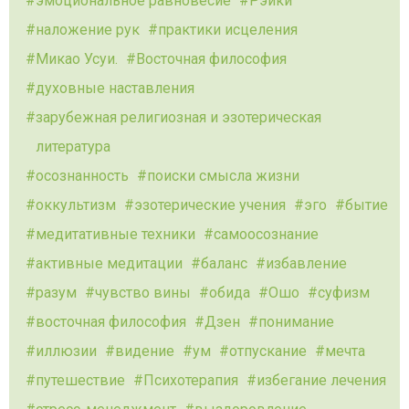
эмоциональное равновесие
Рэйки
наложение рук
практики исцеления
Микао Усуи.
Восточная философия
духовные наставления
зарубежная религиозная и эзотерическая
литература
осознанность
поиски смысла жизни
оккультизм
эзотерические учения
эго
бытие
медитативные техники
самоосознание
активные медитации
баланс
избавление
разум
чувство вины
обида
Ошо
суфизм
восточная философия
Дзен
понимание
иллюзии
видение
ум
отпускание
мечта
путешествие
Психотерапия
избегание лечения