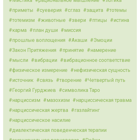
Мистика
рациональное мышление
логика
приметы
суеверия
сглаз
защита
тотемы
тотемизм
животные
звери
птицы
истина
карма
план души
миссия
прошлые воплощения
Акаши
Эмоции
Закон Притяжения
принятие
намерение
мысли
вибрации
вибрационное соответствие
физическое измерение
нефизическая сущность
источник
связь
творение
Четвертый путь
Георгий Гурджиев
символика Таро
нарциссизм
мазохизм
нарциссическая травма
нарциссическая жертва
газлайтинг
нарциссическое насилие
диалектическая поведенческая терапии