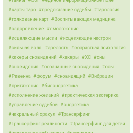
тайны
Бог
единое информационное поле
карты таро
предсказание судьбы
тарология
толкование карт
Воспитывающая медицина
оздоровление
омоложение
исцеляющие мысли
исцеляющие настрои
сильная воля.
зрелость
возрастная психология
хакеры сновидений
хакеры
ХС
сны
сновидения
осознанные сновидения
осы
Равенна
форум
сновидящий
Вибрации
притяжение
биоэнергетика
исполнение желаний
практическая эзотерика
управление судьбой
энергетика
чакральный оракул
Трансерфинг
Трансерфинг реальности
Трансерфинг для детей