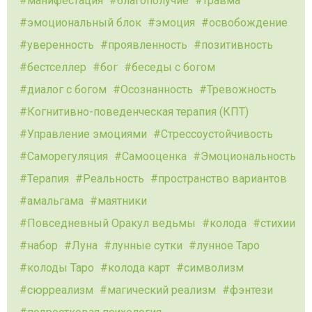
манифестация
благополучие
травма
эмоциональный блок
эмоция
освобождение
уверенность
проявленность
позитивность
бестселлер
бог
беседы с богом
диалог с богом
Осознанность
Тревожность
Когнитивно-поведенческая терапия (КПТ)
Управление эмоциями
Стрессоустойчивость
Саморегуляция
Самооценка
Эмоциональность
Терапия
Реальность
пространство вариантов
амальгама
маятники
Повседневный Оракул ведьмы
колода
стихии
набор
Луна
лунные сутки
лунное Таро
колоды Таро
колода карт
символизм
сюрреализм
магический реализм
фэнтези