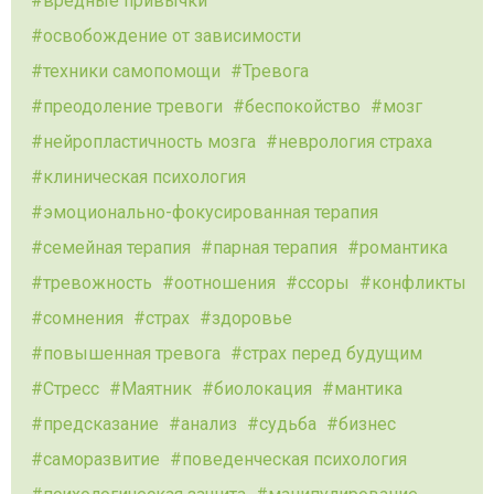
вредные привычки
освобождение от зависимости
техники самопомощи
Тревога
преодоление тревоги
беспокойство
мозг
нейропластичность мозга
неврология страха
клиническая психология
эмоционально-фокусированная терапия
семейная терапия
парная терапия
романтика
тревожность
оотношения
ссоры
конфликты
сомнения
страх
здоровье
повышенная тревога
страх перед будущим
Стресс
Маятник
биолокация
мантика
предсказание
анализ
судьба
бизнес
саморазвитие
поведенческая психология