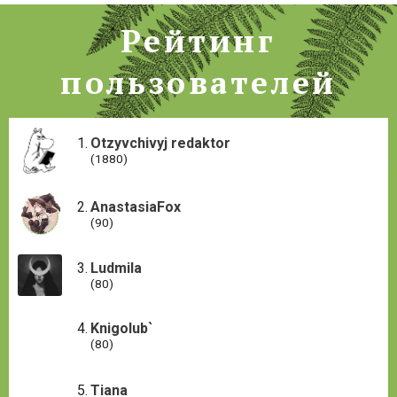
Рейтинг
пользователей
Otzyvchivyj redaktor
(1880)
AnastasiaFox
(90)
Ludmila
(80)
Knigolub`
(80)
Tiana