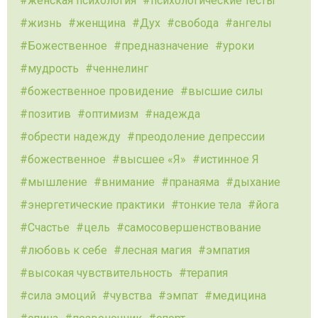
женская психология
психологические тесты
жизнь
женщина
Дух
свобода
ангелы
Божественное
предназначение
уроки
мудрость
ченнелинг
божественное провидение
высшие силы
позитив
оптимизм
надежда
обрести надежду
преодоление депрессии
божественное
высшее «Я»
истинное Я
мышление
внимание
пранаяма
дыхание
энергетические практики
тонкие тела
йога
Счастье
цель
самосовершенствование
любовь к себе
лесная магия
эмпатия
высокая чувствительность
терапия
сила эмоций
чувства
эмпат
медицина