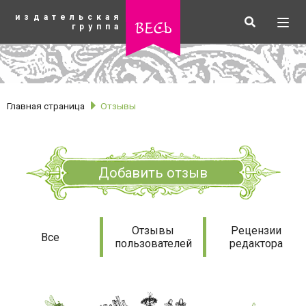
К
издательская
основному
Искать
Разв
весь
группа
содержанию
мен
Главная страница
Отзывы
Добавить отзыв
Отзывы
Отзывы
Рецензии
Все
пользователей
редактора
рубрики