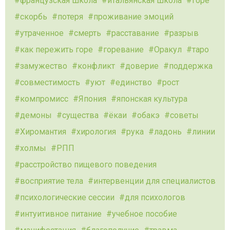
французская школа
итальянская школа
горе
скорбь
потеря
проживание эмоций
утраченное
смерть
расставание
разрыв
как пережить горе
горевание
Оракул
таро
замужество
конфликт
доверие
поддержка
совместимость
уют
единство
рост
компромисс
Япония
японская культура
демоны
существа
ёкаи
обакэ
советы
Хиромантия
хирология
рука
ладонь
линии
холмы
РПП
расстройство пищевого поведения
восприятие тела
интервенции для специалистов
психологические сессии
для психологов
интуитивное питание
учебное пособие