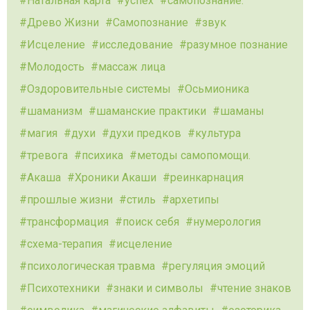
Натальная карта
успех
самопознание.
Древо Жизни
Самопознание
звук
Исцеление
исследование
разумное познание
Молодость
массаж лица
Оздоровительные системы
Осьмионика
шаманизм
шаманские практики
шаманы
магия
духи
духи предков
культура
тревога
психика
методы самопомощи.
Акаша
Хроники Акаши
реинкарнация
прошлые жизни
стиль
архетипы
трансформация
поиск себя
нумерология
схема-терапия
исцеление
психологическая травма
регуляция эмоций
Психотехники
знаки и символы
чтение знаков