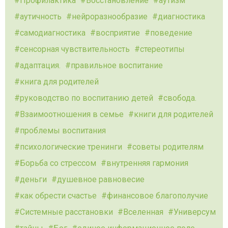
Профилактика
Восстановление
аутизм
аутичность
нейроразнообразие
диагностика
самодиагностика
восприятие
поведение
сенсорная чувствительность
стереотипы
адаптация.
правильное воспитание
книга для родителей
руководство по воспитанию детей
свобода.
Взаимоотношения в семье
книги для родителей
проблемы воспитания
психологические тренинги
советы родителям
Борьба со стрессом
внутренняя гармония
деньги
душевное равновесие
как обрести счастье
финансовое благополучие
Системные расстановки
Вселенная
Универсум