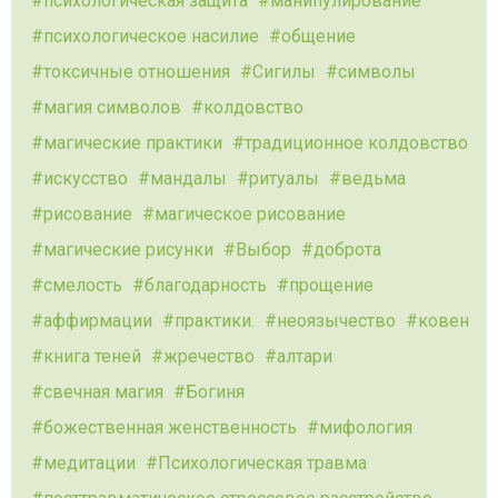
психологическая защита
манипулирование
психологическое насилие
общение
токсичные отношения
Сигилы
символы
магия символов
колдовство
магические практики
традиционное колдовство
искусство
мандалы
ритуалы
ведьма
рисование
магическое рисование
магические рисунки
Выбор
доброта
смелость
благодарность
прощение
аффирмации
практики.
неоязычество
ковен
книга теней
жречество
алтари
свечная магия
Богиня
божественная женственность
мифология
медитации
Психологическая травма