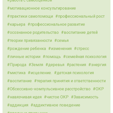
работа с самооценкой
мотивационное консультирование
практики самопомощи
профессиональный рост
карьера
профессиональное развитие
осознанное родительство
воспитание детей
теории привязанности
семья
рождение ребенка
изменения
стресс
личные истории
помощь
семейная психология
Природа
Земля
деревья
растения
энергия
мистика
исцеление.
детская психология
воспитание
терапия принятия и ответственности
Обсессивно-компульсивное расстройство
ОКР
навязчивая идея
чистое ОКР
Зависимость
аддикция
аддиктивное поведение