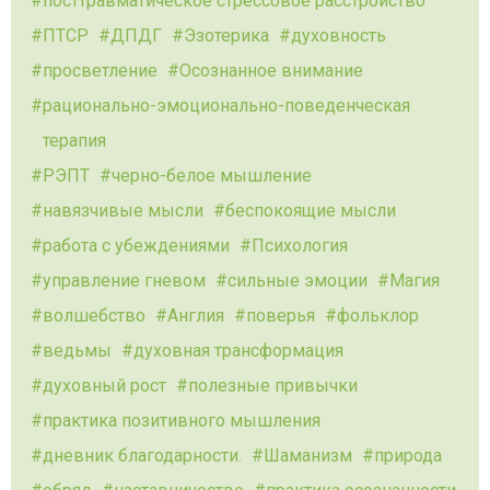
посттравматическое стрессовое расстройство
ПТСР
ДПДГ
Эзотерика
духовность
просветление
Осознанное внимание
рационально-эмоционально-поведенческая
терапия
РЭПТ
черно-белое мышление
навязчивые мысли
беспокоящие мысли
работа с убеждениями
Психология
управление гневом
сильные эмоции
Магия
волшебство
Англия
поверья
фольклор
ведьмы
духовная трансформация
духовный рост
полезные привычки
практика позитивного мышления
дневник благодарности.
Шаманизм
природа