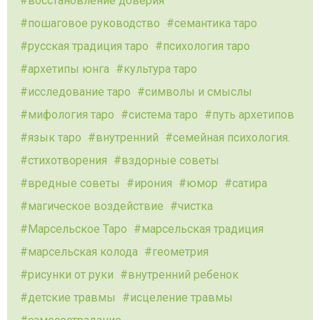
восстановление доверия
пошаговое руководство
семантика таро
русская традиция таро
психология таро
архетипы юнга
культура таро
исследование таро
символы и смыслы
мифология таро
система таро
путь архетипов
язык таро
внутренний
семейная психология.
стихотворения
вздорные советы
вредные советы
ирония
юмор
сатира
магическое воздействие
чистка
Марсельское Таро
марсельская традиция
марсельская колода
геометрия
рисунки от руки
внутренний ребенок
детские травмы
исцеление травмы