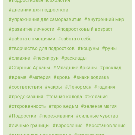
подростковая психология
дневник для подростков
упражнения для саморазвития
внутренний мир
развитие личности
подростковый возраст
работа с эмоциями
забота о себе
творчество для подростков
кощуны
руны
славяне
песни рун
расклады
Старшие Арканы
Младшие Арканы
расклад
время
материя
кровь
знаки зодиака
соответствия
чакры
Ленорман
гадания
предсказания
темная колода
желания
откровенность
таро ведьм
зеленая магия
Подростки
переживания
сильные чувства
личные границы
взросление
восстановление