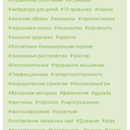
управление событиями
установки
литература для детей
13 привычек
сказки
женские образы
женщины
героини сказок
персонажи сказок
творчество
стройность
женское здоровье
красота
Когнитивно-бихевиоральная терапия
тревожные расстройства
триггер
бессознательное
тревожное мышление
Перфекционизм
гиперответственность
поведенческие стратегии
беспокойный ум
Авторские методики
физиология
дружба
прогнозы
гороскоп
карта рождения
прогнозирование
синастрия
составление натальных карт
Доверие
игра