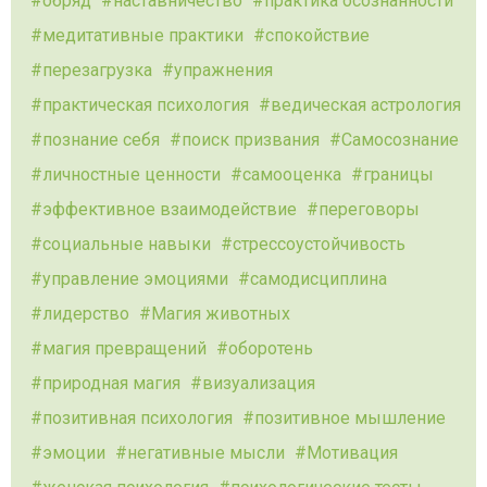
обряд
наставничество
практика осознанности
медитативные практики
спокойствие
перезагрузка
упражнения
практическая психология
ведическая астрология
познание себя
поиск призвания
Самосознание
личностные ценности
самооценка
границы
эффективное взаимодействие
переговоры
социальные навыки
стрессоустойчивость
управление эмоциями
самодисциплина
лидерство
Магия животных
магия превращений
оборотень
природная магия
визуализация
позитивная психология
позитивное мышление
эмоции
негативные мысли
Мотивация