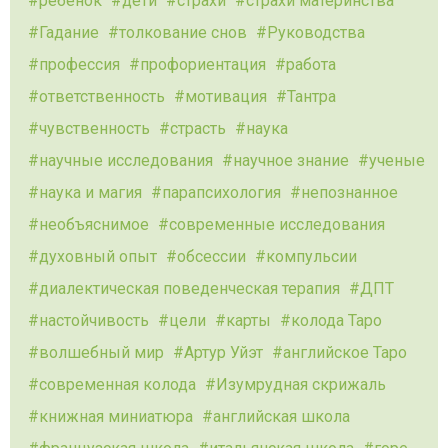
ребенок
дети
страхи
страхи материнства
Гадание
толкование снов
Руководства
профессия
профориентация
работа
ответственность
мотивация
Тантра
чувственность
страсть
наука
научные исследования
научное знание
ученые
наука и магия
парапсихология
непознанное
необъяснимое
современные исследования
духовный опыт
обсессии
компульсии
диалектическая поведенческая терапия
ДПТ
настойчивость
цели
карты
колода Таро
волшебный мир
Артур Уйэт
английское Таро
современная колода
Изумрудная скрижаль
книжная миниатюра
английская школа