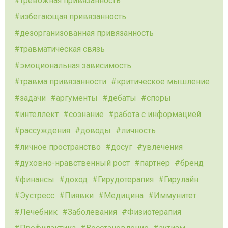
тревожная привязанность
избегающая привязанность
дезорганизованная привязанность
травматическая связь
эмоциональная зависимость
травма привязанности
критическое мышление
задачи
аргументы
дебаты
споры
интеллект
сознание
работа с информацией
рассуждения
доводы
личность
личное пространство
досуг
увлечения
духовно-нравственный рост
партнёр
бренд
финансы
доход
Гирудотерапия
Гирулайн
Эустресс
Пиявки
Медицина
Иммунитет
Лечебник
Заболевания
Физиотерапия