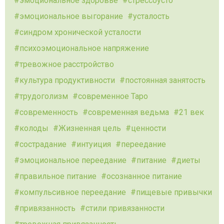
эмоциональное здоровье
стрессоусто
эмоциональное выгорание
усталость
синдром хронической усталости
психоэмоциональное напряжение
тревожное расстройство
культура продуктивности
постоянная занятость
трудоголизм
современное Таро
современность
современная ведьма
21 век
колоды
Жизненная цель
ценности
сострадание
интуиция
переедание
эмоциональное переедание
питание
диеты
правильное питание
осознанное питание
компульсивное переедание
пищевые привычки
привязанность
стили привязанности