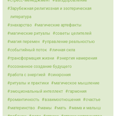
стресс-менеджмент
выздоровление
Зарубежная религиозная и эзотерическая
литература
знахарство
магические артефакты
магические ритуалы
советы целителей
магия перемен
управление реальностью
событийный поток
личная сила
трансформация жизни
энергия намерения
осознанное создание будущего
работа с энергией
синхрония
ритуалы и практики
магическое мышление
эмоциональный интеллект
гармония
романтичность
взаимоотношения
счастье
материнство
мамы
мать
мама и малыш