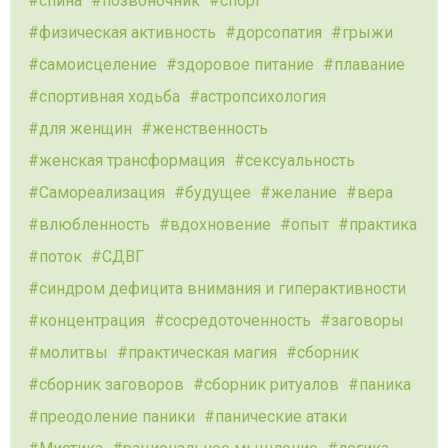
спина
позвоночник
спорт
физическая активность
дорсопатия
грыжи
самоисцеление
здоровое питание
плавание
спортивная ходьба
астропсихология
для женщин
женственность
женская трансформация
сексуальность
Самореализация
будущее
желание
вера
влюбленность
вдохновение
опыт
практика
поток
СДВГ
синдром дефицита внимания и гиперактивности
концентрация
сосредоточенность
заговоры
молитвы
практическая магия
сборник
сборник заговоров
сборник ритуалов
паника
преодоление паники
панические атаки