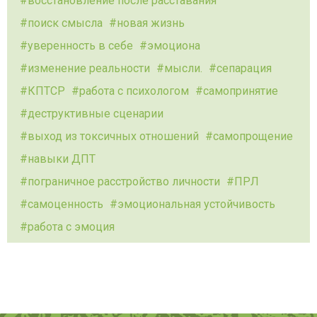
восстановление после расставания
поиск смысла
новая жизнь
уверенность в себе
эмоциона
изменение реальности
мысли.
сепарация
КПТСР
работа с психологом
самопринятие
деструктивные сценарии
выход из токсичных отношений
самопрощение
навыки ДПТ
пограничное расстройство личности
ПРЛ
самоценность
эмоциональная устойчивость
работа с эмоция