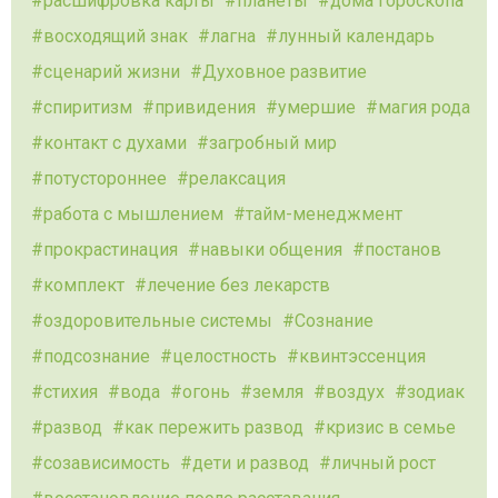
расшифровка карты
планеты
дома гороскопа
восходящий знак
лагна
лунный календарь
сценарий жизни
Духовное развитие
спиритизм
привидения
умершие
магия рода
контакт с духами
загробный мир
потустороннее
релаксация
работа с мышлением
тайм-менеджмент
прокрастинация
навыки общения
постанов
комплект
лечение без лекарств
оздоровительные системы
Сознание
подсознание
целостность
квинтэссенция
стихия
вода
огонь
земля
воздух
зодиак
развод
как пережить развод
кризис в семье
созависимость
дети и развод
личный рост