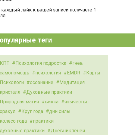
 каждый лайк к вашей записи получаете 1
лл.
опулярные теги
КПТ
Психология подростка
гнев
самопомощь
психология
EMDR
Карты
Психологи
осознание
Медитация
кристалл
Духовные практики
Природная магия
викка
язычество
оракул
Круг года
дни силы
колесо года
практики
духовные практики
Дневник теней