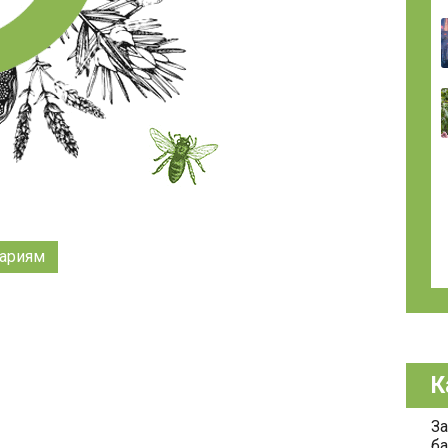
ариям
К
За
ба