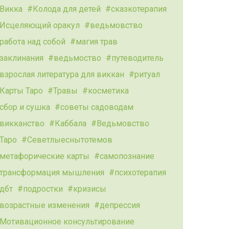
Викка
Колода для детей
сказкотерапия
Исцеляющий оракул
ведьмовство
работа над собой
магия трав
заклинания
ведьмоство
путеводитель
взрослая литература для виккан
ритуал
Карты Таро
Травы
косметика
сбор и сушка
советы садоводам
викканство
Каббала
Ведьмовство
Таро
Севетлыеснытотемов
метафорические карты
самопознание
трансформация мышления
психотерапия
дбт
подростки
кризисы
возрастные изменения
депрессия
Мотивационное консультирование