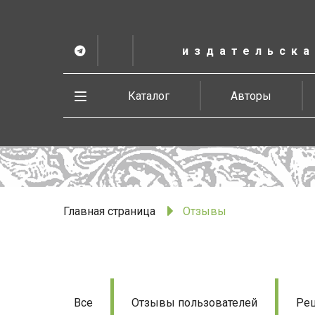
К
основному
содержанию
издательска
Telegram
ВК
в
Vesbook
Развернуть
Каталог
Авторы
меню
Главная страница
Отзывы
Отзывы
Все
Отзывы пользователей
Рец