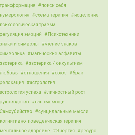
трансформация
поиск себя
нумерология
схема-терапия
исцеление
психологическая травма
регуляция эмоций
Психотехники
знаки и символы
чтение знаков
символика
магические алфавиты
эзотерика
эзотерика / оккультизм.
любовь
отношения
союз
брак
релокация
астрология
астрология успеха
личностный рост
руководство
сапомомощь
Самоубийство
суицидальные мысли
когнитивно-поведенческая терапия
ментальное здоровье
Энергия
ресурс