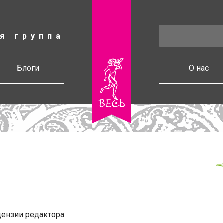
я группа
есь
Блоги
О нас
ензии редактора