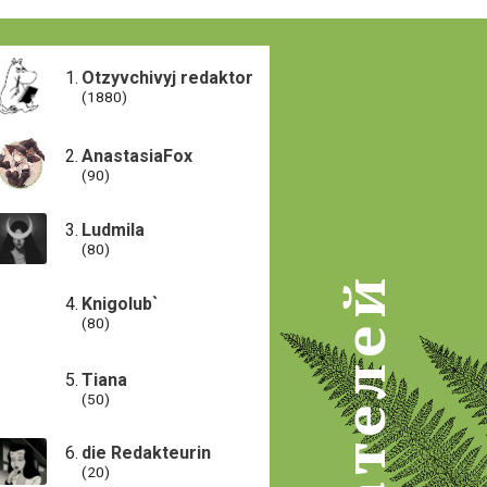
Otzyvchivyj redaktor
(1880)
AnastasiaFox
(90)
Ludmila
(80)
Knigolub`
(80)
Tiana
(50)
die Redakteurin
(20)