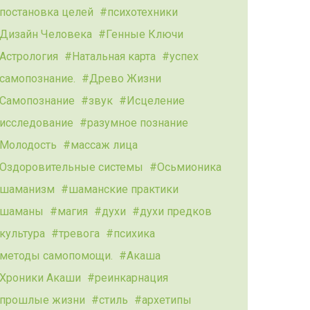
постановка целей
психотехники
Дизайн Человека
Генные Ключи
Астрология
Натальная карта
успех
самопознание.
Древо Жизни
Самопознание
звук
Исцеление
исследование
разумное познание
Молодость
массаж лица
Оздоровительные системы
Осьмионика
шаманизм
шаманские практики
шаманы
магия
духи
духи предков
культура
тревога
психика
методы самопомощи.
Акаша
Хроники Акаши
реинкарнация
прошлые жизни
стиль
архетипы