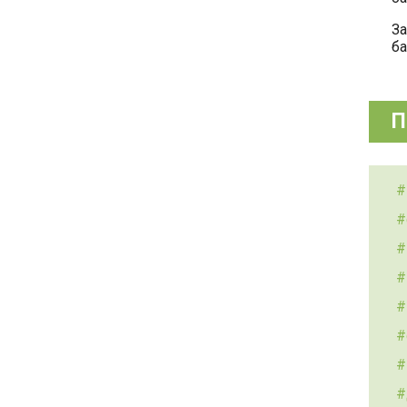
За
ба
П