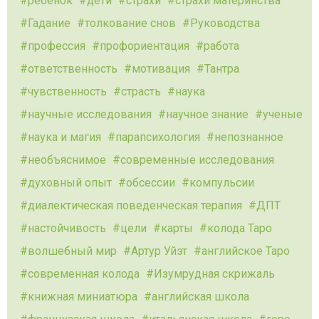
ребенок
дети
страхи
страхи материнства
Гадание
толкование снов
Руководства
профессия
профориентация
работа
ответственность
мотивация
Тантра
чувственность
страсть
наука
научные исследования
научное знание
ученые
наука и магия
парапсихология
непознанное
необъяснимое
современные исследования
духовный опыт
обсессии
компульсии
диалектическая поведенческая терапия
ДПТ
настойчивость
цели
карты
колода Таро
волшебный мир
Артур Уйэт
английское Таро
современная колода
Изумрудная скрижаль
книжная миниатюра
английская школа