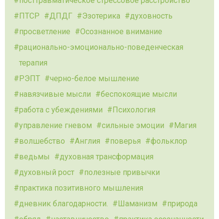
посттравматическое стрессовое расстройство
ПТСР
ДПДГ
Эзотерика
духовность
просветление
Осознанное внимание
рационально-эмоционально-поведенческая
терапия
РЭПТ
черно-белое мышление
навязчивые мысли
беспокоящие мысли
работа с убеждениями
Психология
управление гневом
сильные эмоции
Магия
волшебство
Англия
поверья
фольклор
ведьмы
духовная трансформация
духовный рост
полезные привычки
практика позитивного мышления
дневник благодарности.
Шаманизм
природа