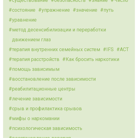
существование
безопасность
знание
Число
состояние
упражнение
значение
путь
уравнение
метод десенсибилизации и переработки
движением глаз
терапия внутренних семейных систем
IFS
ACT
терапия расстройств
Как бросить наркотики
помощь зависимым
восстановление после зависимости
реабилитационные центры
лечение зависимости
срыв и профилактика срывов
мифы о наркомании
психологическая зависимость