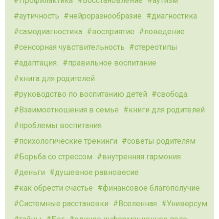
Профилактика
Восстановление
аутизм
аутичность
нейроразнообразие
диагностика
самодиагностика
восприятие
поведение
сенсорная чувствительность
стереотипы
адаптация.
правильное воспитание
книга для родителей
руководство по воспитанию детей
свобода.
Взаимоотношения в семье
книги для родителей
проблемы воспитания
психологические тренинги
советы родителям
Борьба со стрессом
внутренняя гармония
деньги
душевное равновесие
как обрести счастье
финансовое благополучие
Системные расстановки
Вселенная
Универсум