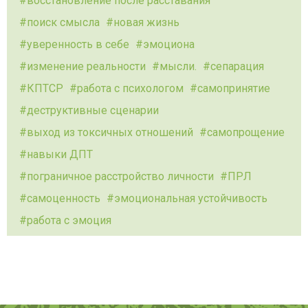
восстановление после расставания
поиск смысла
новая жизнь
уверенность в себе
эмоциона
изменение реальности
мысли.
сепарация
КПТСР
работа с психологом
самопринятие
деструктивные сценарии
выход из токсичных отношений
самопрощение
навыки ДПТ
пограничное расстройство личности
ПРЛ
самоценность
эмоциональная устойчивость
работа с эмоция