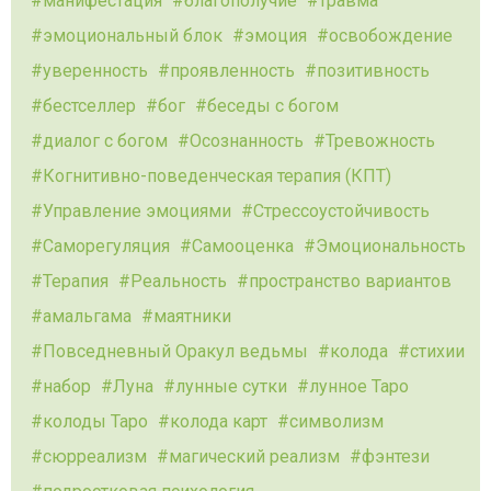
манифестация
благополучие
травма
эмоциональный блок
эмоция
освобождение
уверенность
проявленность
позитивность
бестселлер
бог
беседы с богом
диалог с богом
Осознанность
Тревожность
Когнитивно-поведенческая терапия (КПТ)
Управление эмоциями
Стрессоустойчивость
Саморегуляция
Самооценка
Эмоциональность
Терапия
Реальность
пространство вариантов
амальгама
маятники
Повседневный Оракул ведьмы
колода
стихии
набор
Луна
лунные сутки
лунное Таро
колоды Таро
колода карт
символизм
сюрреализм
магический реализм
фэнтези