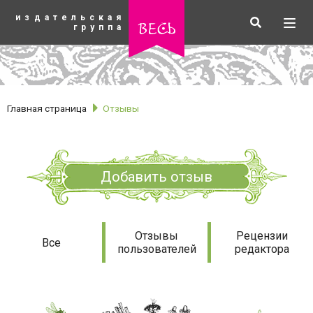
К
издательская
основному
Искать
Разв
весь
группа
содержанию
мен
Главная страница
Отзывы
Добавить отзыв
Отзывы
Отзывы
Рецензии
Все
пользователей
редактора
рубрики