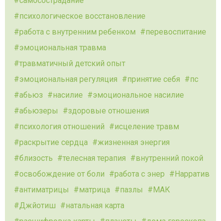
самосострадание
психологическое восстановление
работа с внутренним ребенком
перевоспитание
эмоциональная травма
травматичный детский опыт
эмоциональная регуляция
принятие себя
пс
абьюз
насилие
эмоциональное насилие
абьюзеры
здоровые отношения
психология отношений
исцеление травм
раскрытие сердца
жизненная энергия
близость
телесная терапия
внутренний покой
освобождение от боли
работа с энер
Нарратив
антиматрицы
матрица
пазлы
МАК
Джйотиш
натальная карта