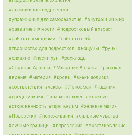
подростковая психология
дневник для подростков
упражнения для саморазвития
внутренний мир
развитие личности
подростковый возраст
работа с эмоциями
забота о себе
творчество для подростков
кощуны
руны
славяне
песни рун
расклады
Старшие Арканы
Младшие Арканы
расклад
время
материя
кровь
знаки зодиака
соответствия
чакры
Ленорман
гадания
предсказания
темная колода
желания
откровенность
таро ведьм
зеленая магия
Подростки
переживания
сильные чувства
личные границы
взросление
восстановление