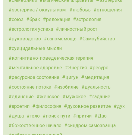
символика
магические алфавиты
эзотерика
эзотерика / оккультизм.
любовь
отношения
союз
брак
релокация
астрология
астрология успеха
личностный рост
руководство
сапомомощь
Самоубийство
суицидальные мысли
когнитивно-поведенческая терапия
ментальное здоровье
Энергия
ресурс
ресурсное состояние
цигун
медитация
состояние потока
изобилие
дуальность
единение
женское
мужское
гадание
архетип
философия
духовное развитие
дух
душа
тело
поиск пути
притчи
Дао
божественное начало
синдром самозванца