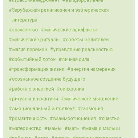
стресс-менеджмент
выздоровление
Зарубежная религиозная и эзотерическая
литература
знахарство
магические артефакты
магические ритуалы
советы целителей
магия перемен
управление реальностью
событийный поток
личная сила
трансформация жизни
энергия намерения
осознанное создание будущего
работа с энергией
синхрония
ритуалы и практики
магическое мышление
эмоциональный интеллект
гармония
романтичность
взаимоотношения
счастье
материнство
мамы
мать
мама и малыш