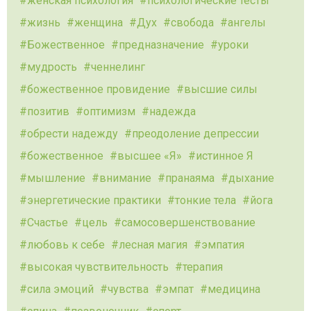
женская психология
психологические тесты
жизнь
женщина
Дух
свобода
ангелы
Божественное
предназначение
уроки
мудрость
ченнелинг
божественное провидение
высшие силы
позитив
оптимизм
надежда
обрести надежду
преодоление депрессии
божественное
высшее «Я»
истинное Я
мышление
внимание
пранаяма
дыхание
энергетические практики
тонкие тела
йога
Счастье
цель
самосовершенствование
любовь к себе
лесная магия
эмпатия
высокая чувствительность
терапия
сила эмоций
чувства
эмпат
медицина