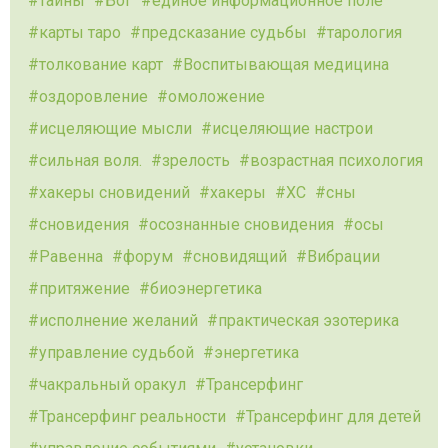
тайны
Бог
единое информационное поле
карты таро
предсказание судьбы
тарология
толкование карт
Воспитывающая медицина
оздоровление
омоложение
исцеляющие мысли
исцеляющие настрои
сильная воля.
зрелость
возрастная психология
хакеры сновидений
хакеры
ХС
сны
сновидения
осознанные сновидения
осы
Равенна
форум
сновидящий
Вибрации
притяжение
биоэнергетика
исполнение желаний
практическая эзотерика
управление судьбой
энергетика
чакральный оракул
Трансерфинг
Трансерфинг реальности
Трансерфинг для детей