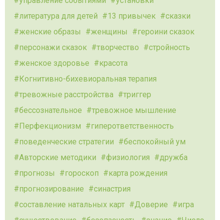
управление событиями
установки
литература для детей
13 привычек
сказки
женские образы
женщины
героини сказок
персонажи сказок
творчество
стройность
женское здоровье
красота
Когнитивно-бихевиоральная терапия
тревожные расстройства
триггер
бессознательное
тревожное мышление
Перфекционизм
гиперответственность
поведенческие стратегии
беспокойный ум
Авторские методики
физиология
дружба
прогнозы
гороскоп
карта рождения
прогнозирование
синастрия
составление натальных карт
Доверие
игра