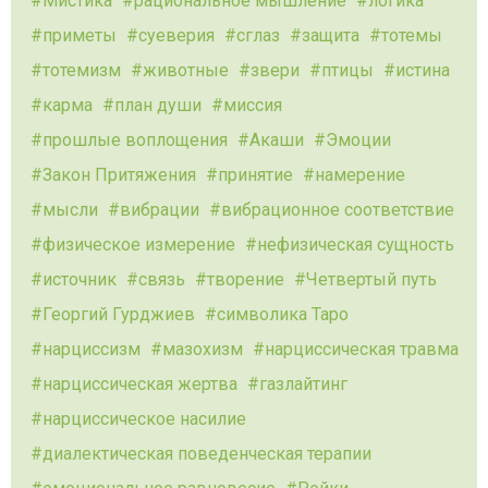
Мистика
рациональное мышление
логика
приметы
суеверия
сглаз
защита
тотемы
тотемизм
животные
звери
птицы
истина
карма
план души
миссия
прошлые воплощения
Акаши
Эмоции
Закон Притяжения
принятие
намерение
мысли
вибрации
вибрационное соответствие
физическое измерение
нефизическая сущность
источник
связь
творение
Четвертый путь
Георгий Гурджиев
символика Таро
нарциссизм
мазохизм
нарциссическая травма
нарциссическая жертва
газлайтинг
нарциссическое насилие
диалектическая поведенческая терапии