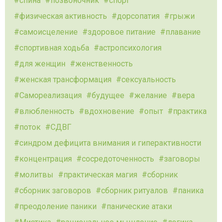
спина
позвоночник
спорт
физическая активность
дорсопатия
грыжи
самоисцеление
здоровое питание
плавание
спортивная ходьба
астропсихология
для женщин
женственность
женская трансформация
сексуальность
Самореализация
будущее
желание
вера
влюбленность
вдохновение
опыт
практика
поток
СДВГ
синдром дефицита внимания и гиперактивности
концентрация
сосредоточенность
заговоры
молитвы
практическая магия
сборник
сборник заговоров
сборник ритуалов
паника
преодоление паники
панические атаки