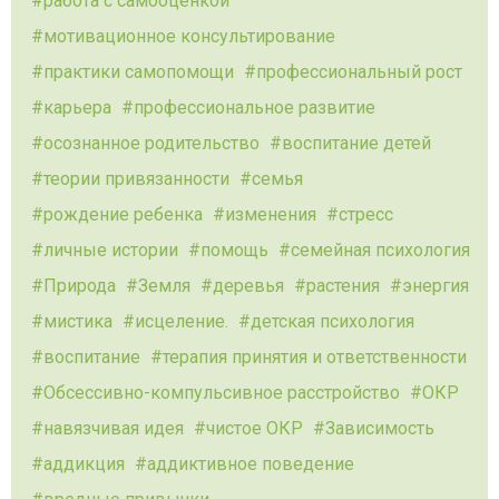
работа с самооценкой
мотивационное консультирование
практики самопомощи
профессиональный рост
карьера
профессиональное развитие
осознанное родительство
воспитание детей
теории привязанности
семья
рождение ребенка
изменения
стресс
личные истории
помощь
семейная психология
Природа
Земля
деревья
растения
энергия
мистика
исцеление.
детская психология
воспитание
терапия принятия и ответственности
Обсессивно-компульсивное расстройство
ОКР
навязчивая идея
чистое ОКР
Зависимость
аддикция
аддиктивное поведение