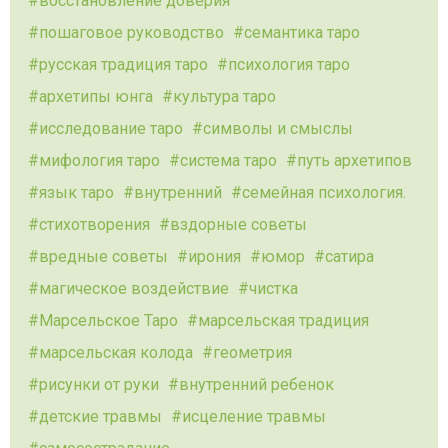
восстановление доверия
пошаговое руководство
семантика таро
русская традиция таро
психология таро
архетипы юнга
культура таро
исследование таро
символы и смыслы
мифология таро
система таро
путь архетипов
язык таро
внутренний
семейная психология.
стихотворения
вздорные советы
вредные советы
ирония
юмор
сатира
магическое воздействие
чистка
Марсельское Таро
марсельская традиция
марсельская колода
геометрия
рисунки от руки
внутренний ребенок
детские травмы
исцеление травмы