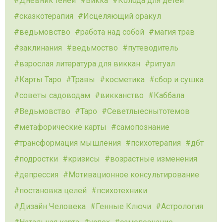
Дневник теней
Викка
Колода для детей
сказкотерапия
Исцеляющий оракул
ведьмовство
работа над собой
магия трав
заклинания
ведьмоство
путеводитель
взрослая литература для виккан
ритуал
Карты Таро
Травы
косметика
сбор и сушка
советы садоводам
викканство
Каббала
Ведьмовство
Таро
Севетлыеснытотемов
метафорические карты
самопознание
трансформация мышления
психотерапия
дбт
подростки
кризисы
возрастные изменения
депрессия
Мотивационное консультирование
постановка целей
психотехники
Дизайн Человека
Генные Ключи
Астрология