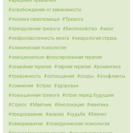
вредные привычки
освобождение от зависимости
техники самопомощи
Тревога
преодоление тревоги
беспокойство
мозг
нейропластичность мозга
неврология страха
клиническая психология
эмоционально-фокусированная терапия
семейная терапия
парная терапия
романтика
тревожность
оотношения
ссоры
конфликты
сомнения
страх
здоровье
повышенная тревога
страх перед будущим
Стресс
Маятник
биолокация
мантика
предсказание
анализ
судьба
бизнес
саморазвитие
поведенческая психология