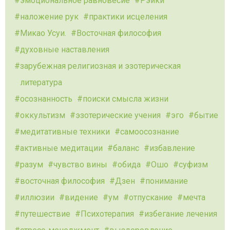
эмоциональное равновесие
Рэйки
наложение рук
практики исцеления
Микао Усуи.
Восточная философия
духовные наставления
зарубежная религиозная и эзотерическая
литература
осознанность
поиски смысла жизни
оккультизм
эзотерические учения
эго
бытие
медитативные техники
самоосознание
активные медитации
баланс
избавление
разум
чувство вины
обида
Ошо
суфизм
восточная философия
Дзен
понимание
иллюзии
видение
ум
отпускание
мечта
путешествие
Психотерапия
избегание лечения