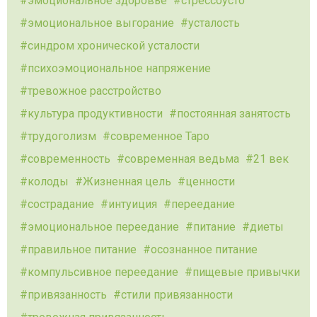
эмоциональное здоровье
стрессоусто
эмоциональное выгорание
усталость
синдром хронической усталости
психоэмоциональное напряжение
тревожное расстройство
культура продуктивности
постоянная занятость
трудоголизм
современное Таро
современность
современная ведьма
21 век
колоды
Жизненная цель
ценности
сострадание
интуиция
переедание
эмоциональное переедание
питание
диеты
правильное питание
осознанное питание
компульсивное переедание
пищевые привычки
привязанность
стили привязанности