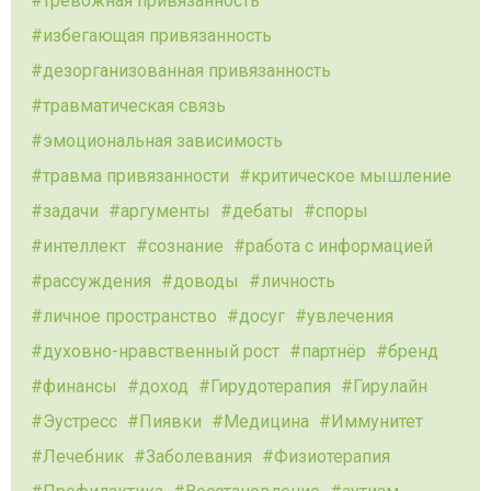
тревожная привязанность
избегающая привязанность
дезорганизованная привязанность
травматическая связь
эмоциональная зависимость
травма привязанности
критическое мышление
задачи
аргументы
дебаты
споры
интеллект
сознание
работа с информацией
рассуждения
доводы
личность
личное пространство
досуг
увлечения
духовно-нравственный рост
партнёр
бренд
финансы
доход
Гирудотерапия
Гирулайн
Эустресс
Пиявки
Медицина
Иммунитет
Лечебник
Заболевания
Физиотерапия