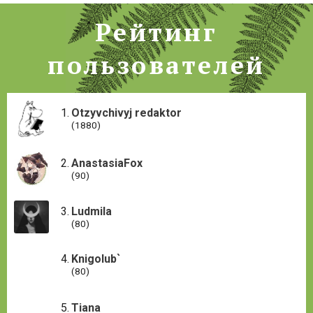
Рейтинг
пользователей
Otzyvchivyj redaktor
(1880)
AnastasiaFox
(90)
Ludmila
(80)
Knigolub`
(80)
Tiana