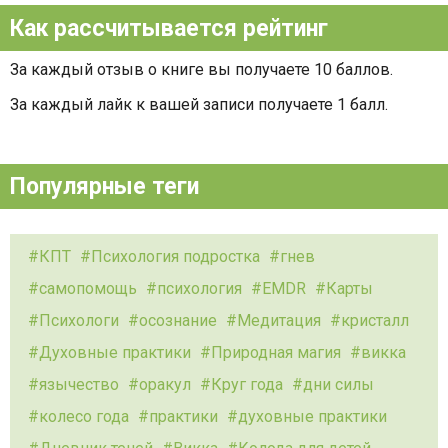
Как рассчитывается рейтинг
За каждый отзыв о книге вы получаете 10 баллов.
За каждый лайк к вашей записи получаете 1 балл.
Популярные теги
КПТ
Психология подростка
гнев
самопомощь
психология
EMDR
Карты
Психологи
осознание
Медитация
кристалл
Духовные практики
Природная магия
викка
язычество
оракул
Круг года
дни силы
колесо года
практики
духовные практики