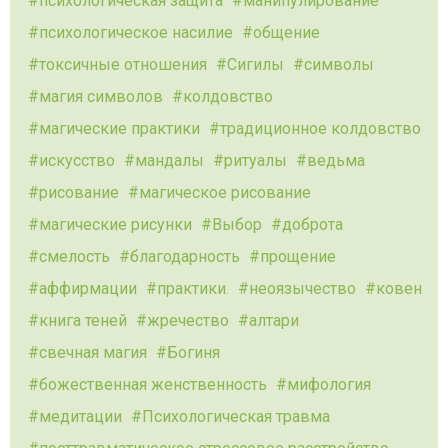
психологическая защита
манипулирование
психологическое насилие
общение
токсичные отношения
Сигилы
символы
магия символов
колдовство
магические практики
традиционное колдовство
искусство
мандалы
ритуалы
ведьма
рисование
магическое рисование
магические рисунки
Выбор
доброта
смелость
благодарность
прощение
аффирмации
практики.
неоязычество
ковен
книга теней
жречество
алтари
свечная магия
Богиня
божественная женственность
мифология
медитации
Психологическая травма