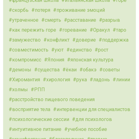
французская школа
итальянская школа
горе
скорбь
потеря
проживание эмоций
утраченное
смерть
расставание
разрыв
как пережить горе
горевание
Оракул
таро
замужество
конфликт
доверие
поддержка
совместимость
уют
единство
рост
компромисс
Япония
японская культура
демоны
существа
ёкаи
обакэ
советы
Хиромантия
хирология
рука
ладонь
линии
холмы
РПП
расстройство пищевого поведения
восприятие тела
интервенции для специалистов
психологические сессии
для психологов
интуитивное питание
учебное пособие