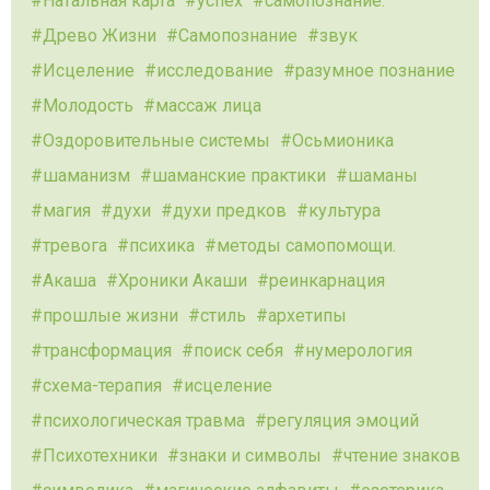
Натальная карта
успех
самопознание.
Древо Жизни
Самопознание
звук
Исцеление
исследование
разумное познание
Молодость
массаж лица
Оздоровительные системы
Осьмионика
шаманизм
шаманские практики
шаманы
магия
духи
духи предков
культура
тревога
психика
методы самопомощи.
Акаша
Хроники Акаши
реинкарнация
прошлые жизни
стиль
архетипы
трансформация
поиск себя
нумерология
схема-терапия
исцеление
психологическая травма
регуляция эмоций
Психотехники
знаки и символы
чтение знаков