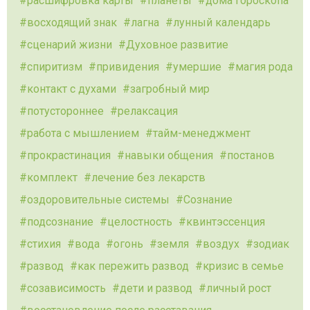
расшифровка карты
планеты
дома гороскопа
восходящий знак
лагна
лунный календарь
сценарий жизни
Духовное развитие
спиритизм
привидения
умершие
магия рода
контакт с духами
загробный мир
потустороннее
релаксация
работа с мышлением
тайм-менеджмент
прокрастинация
навыки общения
постанов
комплект
лечение без лекарств
оздоровительные системы
Сознание
подсознание
целостность
квинтэссенция
стихия
вода
огонь
земля
воздух
зодиак
развод
как пережить развод
кризис в семье
созависимость
дети и развод
личный рост