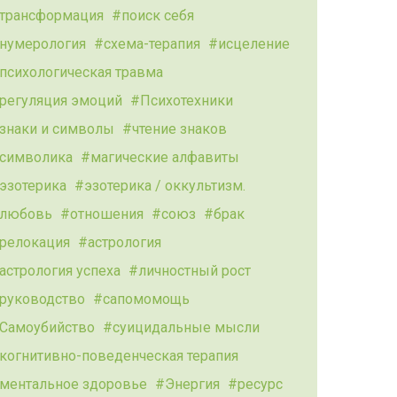
трансформация
поиск себя
нумерология
схема-терапия
исцеление
психологическая травма
регуляция эмоций
Психотехники
знаки и символы
чтение знаков
символика
магические алфавиты
эзотерика
эзотерика / оккультизм.
любовь
отношения
союз
брак
релокация
астрология
астрология успеха
личностный рост
руководство
сапомомощь
Самоубийство
суицидальные мысли
когнитивно-поведенческая терапия
ментальное здоровье
Энергия
ресурс