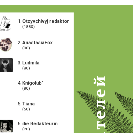
Otzyvchivyj redaktor
(1880)
AnastasiaFox
(90)
Ludmila
(80)
Knigolub`
(80)
Tiana
(50)
die Redakteurin
(20)