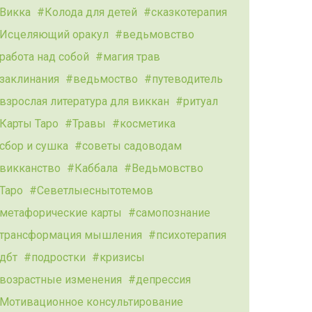
Викка
Колода для детей
сказкотерапия
Исцеляющий оракул
ведьмовство
работа над собой
магия трав
заклинания
ведьмоство
путеводитель
взрослая литература для виккан
ритуал
Карты Таро
Травы
косметика
сбор и сушка
советы садоводам
викканство
Каббала
Ведьмовство
Таро
Севетлыеснытотемов
метафорические карты
самопознание
трансформация мышления
психотерапия
дбт
подростки
кризисы
возрастные изменения
депрессия
Мотивационное консультирование