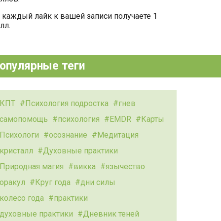
 каждый лайк к вашей записи получаете 1
лл.
опулярные теги
КПТ
Психология подростка
гнев
самопомощь
психология
EMDR
Карты
Психологи
осознание
Медитация
кристалл
Духовные практики
Природная магия
викка
язычество
оракул
Круг года
дни силы
колесо года
практики
духовные практики
Дневник теней