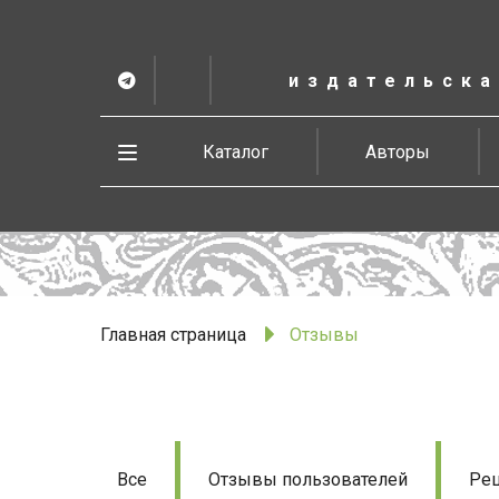
К
основному
содержанию
издательска
Telegram
ВК
в
Vesbook
Развернуть
Каталог
Авторы
меню
Главная страница
Отзывы
Отзывы
Все
Отзывы пользователей
Рец