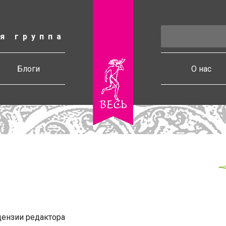
я группа
есь
Блоги
О нас
ензии редактора