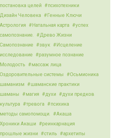
постановка целей
психотехники
Дизайн Человека
Генные Ключи
Астрология
Натальная карта
успех
самопознание.
Древо Жизни
Самопознание
звук
Исцеление
исследование
разумное познание
Молодость
массаж лица
Оздоровительные системы
Осьмионика
шаманизм
шаманские практики
шаманы
магия
духи
духи предков
культура
тревога
психика
методы самопомощи.
Акаша
Хроники Акаши
реинкарнация
прошлые жизни
стиль
архетипы