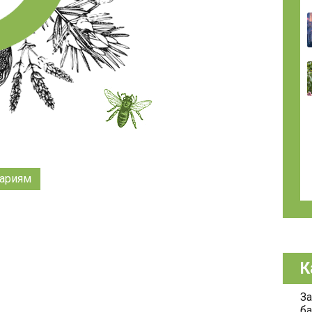
ариям
К
За
ба