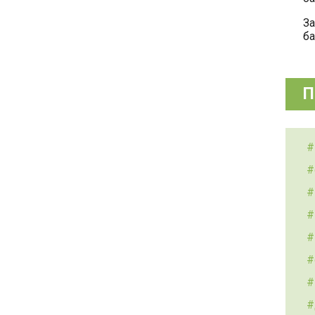
За
ба
П